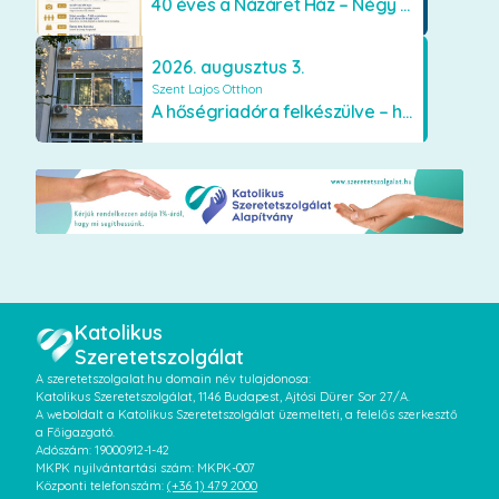
40 éves a Názáret Ház – Négy évtized szeretetben és gondoskodásban
2026. augusztus 3.
Szent Lajos Otthon
A hőségriadóra felkészülve – hűsítő fejlesztések a Szent Lajos Otthonban
Katolikus
Szeretetszolgálat
A szeretetszolgalat.hu domain név tulajdonosa:
Katolikus Szeretetszolgálat, 1146 Budapest, Ajtósi Dürer Sor 27/A.
A weboldalt a Katolikus Szeretetszolgálat üzemelteti, a felelős szerkesztő
a Főigazgató.
Adószám: 19000912-1-42
MKPK nyilvántartási szám: MKPK-007
Központi telefonszám:
(+36 1) 479 2000