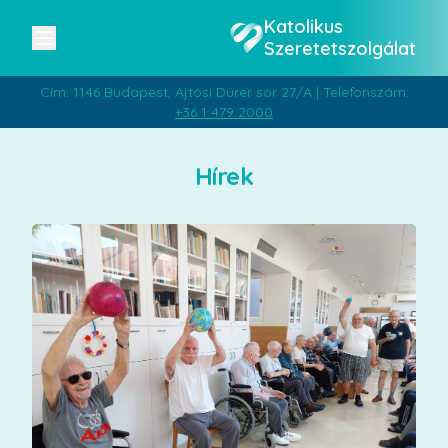
Katolikus
Szeretetszolgálat
Cím: 1146 Budapest, Ajtósi Dürer sor 27/A | Telefonszám:
+36 1 479 2000
Hírek