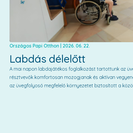
Országos Papi Otthon
|
2026. 06. 22.
Labdás délelőtt
A mai napon labdajátékos foglalkozást tartottunk az üve
résztvevők komfortosan mozogjanak és aktívan vegyenek r
az üvegfolyosó megfelelő környezetet biztosított a köz