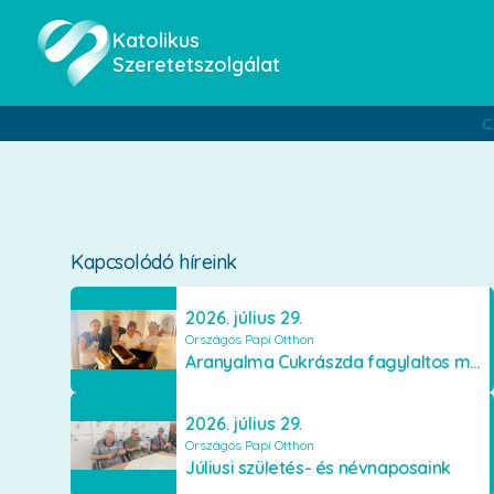
Katolikus
Szeretetszolgálat
C
Kapcsolódó híreink
2026. július 29.
Országos Papi Otthon
Aranyalma Cukrászda fagylaltos meglepetés
2026. július 29.
Országos Papi Otthon
Júliusi születés- és névnaposaink