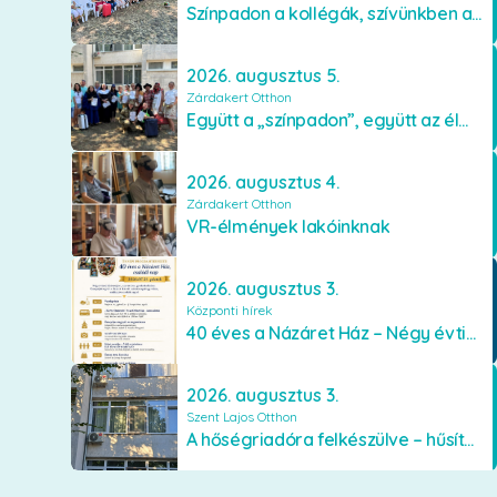
Színpadon a kollégák, szívünkben a lakók
2026. augusztus 5.
Zárdakert Otthon
Együtt a „színpadon”, együtt az élményekért 🎭✨
2026. augusztus 4.
Zárdakert Otthon
VR-élmények lakóinknak
2026. augusztus 3.
Központi hírek
40 éves a Názáret Ház – Négy évtized szeretetben és gondoskodásban
2026. augusztus 3.
Szent Lajos Otthon
A hőségriadóra felkészülve – hűsítő fejlesztések a Szent Lajos Otthonban