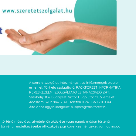
A szeretetszolgálat intézményeit az intézmények oldalon
érheti el. Tárhely szolgáltató: RACKFOREST INFORMATIKAI
KERESKEDELMI SZOLGÁLTATÓ ÉS TANÁCSADÓ ZRT.
Székhely: 1132 Budapest, Victor Hugo utca 11., 5. emelet
Adószám: 32056842-2-41 | Telefon 0-24: +36 1 211 0044
Általános ügyfélszolgálat: support@rackforest.hu
an történő másolása, átvétele, újraközlése vagy egyéb módon történő
XVI. törvény rendelkezéseibe ütközik, és jogi következményeket vonhat maga