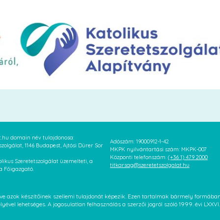
at.hu domain név tulajdonosa:
Adószám: 19000912-1-42
szolgálat, 1146 Budapest, Ajtósi Dürer Sor
MKPK nyilvántartási szám: MKPK-007
Központi telefonszám:
(+36 1) 479 2000
likus Szeretetszolgálat üzemelteti, a
titkarsag@szeretetszolgalat.hu
 a Főigazgató.
letve azok készítőinek szellemi tulajdonát képezik. Ezen tartalmak bármely formáb
élyével lehetséges. A jogosulatlan felhasználás a szerzői jogról szóló 1999. évi LX