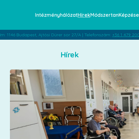
Intézményhálózat
Hírek
Módszertan
Képzése
ím: 1146 Budapest, Ajtósi Dürer sor 27/A | Telefonszám:
+36 1 479 20
Hírek