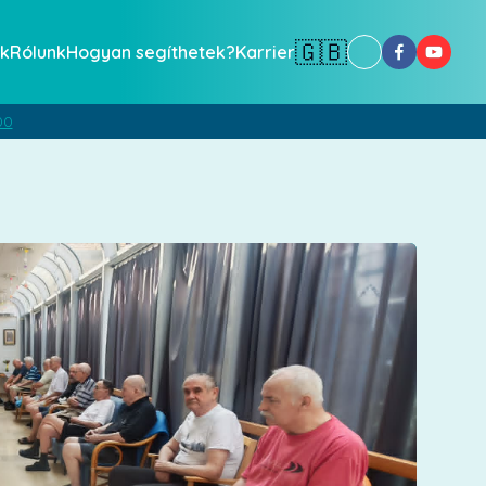
🇬🇧
k
Rólunk
Hogyan segíthetek?
Karrier
00