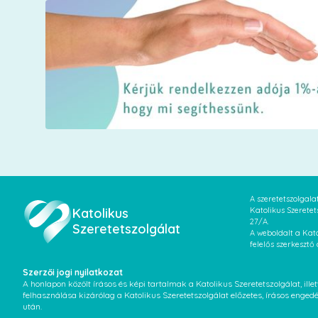
A szeretetszolgal
Katolikus
Katolikus Szeretet
27/A.
Szeretetszolgálat
A weboldalt a Kato
felelős szerkesztő
Szerzői jogi nyilatkozat
A honlapon közölt írásos és képi tartalmak a Katolikus Szeretetszolgálat, il
felhasználása kizárólag a Katolikus Szeretetszolgálat előzetes, írásos enged
után.