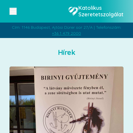
Katolikus
Szeretetszolgálat
Cím: 1146 Budapest, Ajtósi Dürer sor 27/A | Telefonszám:
+36 1 479 2000
Hírek