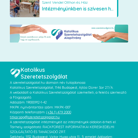
Szent Vendel Otthon és Ház
Intézményünkben is szívesen használják a VR szemüveget
Katolikus
Szeretetszolgálat
A szeretetszolgalat.hu domain név tulajdonosa:
Katolikus Szeretetszolgálat, 1146 Budapest, Ajtósi Dürer Sor 27/A.
A weboldalt a Katolikus Szeretetszolgálat üzemelteti, a felelős szerkesztő
a Főigazgató.
Adószám: 19000912-1-42
MKPK nyilvántartási szám: MKPK-007
Központi telefonszám:
(+36 1) 479 2000
titkarsag@szeretetszolgalat.hu
A szeretetszolgálat intézményeit az intézmények oldalon érheti el.
Tárhely szolgáltató: RACKFOREST INFORMATIKAI KERESKEDELMI
SZOLGÁLTATÓ ÉS TANÁCSADÓ ZRT.
Székhely: 1132 Budapest, Victor Hugo utca 11., 5. emelet Adószám: