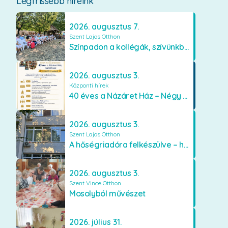
Legfrissebb híreink
2026. augusztus 7.
Szent Lajos Otthon
Színpadon a kollégák, szívünkben a lakók
2026. augusztus 3.
Központi hírek
40 éves a Názáret Ház – Négy évtized szeretetben és gondoskodásban
2026. augusztus 3.
Szent Lajos Otthon
A hőségriadóra felkészülve – hűsítő fejlesztések a Szent Lajos Otthonban
2026. augusztus 3.
Szent Vince Otthon
Mosolyból művészet
2026. július 31.