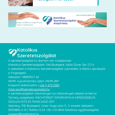
Katolikus
Szeretetszolgálat
A szeretetszolgalat.hu domain név tulajdonosa:
Katolikus Szeretetszolgálat, 1146 Budapest, Ajtósi Dürer Sor 27/A.
A weboldalt a Katolikus Szeretetszolgálat üzemelteti, a felelős szerkesztő
a Főigazgató.
Adószám: 19000912-1-42
MKPK nyilvántartási szám: MKPK-007
Központi telefonszám:
(+36 1) 479 2000
titkarsag@szeretetszolgalat.hu
A szeretetszolgálat intézményeit az intézmények oldalon érheti el.
Tárhely szolgáltató: RACKFOREST INFORMATIKAI KERESKEDELMI
SZOLGÁLTATÓ ÉS TANÁCSADÓ ZRT.
Székhely: 1132 Budapest, Victor Hugo utca 11., 5. emelet Adószám:
32056842-2-41 | Telefon 0-24: +36 1 211 0044 Általános ügyfélszolgálat:
support@rackforest.hu