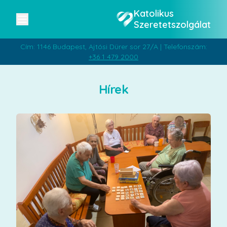
Katolikus
Szeretetszolgálat
Cím: 1146 Budapest, Ajtósi Dürer sor 27/A | Telefonszám:
+36 1 479 2000
Hírek