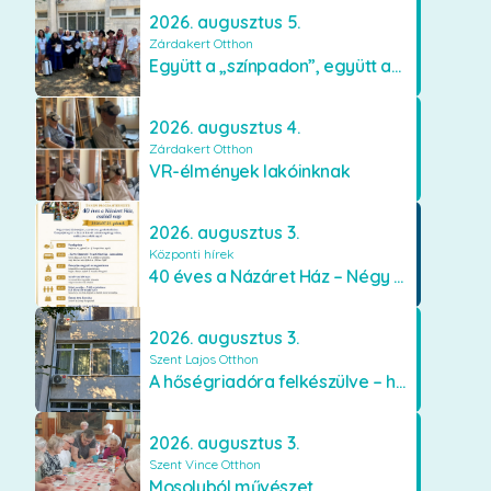
2026. augusztus 5.
Zárdakert Otthon
Együtt a „színpadon”, együtt az élményekért 🎭✨
2026. augusztus 4.
Zárdakert Otthon
VR-élmények lakóinknak
2026. augusztus 3.
Központi hírek
40 éves a Názáret Ház – Négy évtized szeretetben és gondoskodásban
2026. augusztus 3.
Szent Lajos Otthon
A hőségriadóra felkészülve – hűsítő fejlesztések a Szent Lajos Otthonban
2026. augusztus 3.
Szent Vince Otthon
Mosolyból művészet