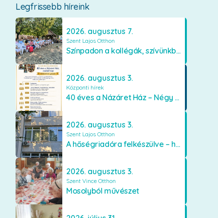
Legfrissebb híreink
2026. augusztus 7.
Szent Lajos Otthon
Színpadon a kollégák, szívünkben a lakók
2026. augusztus 3.
Központi hírek
40 éves a Názáret Ház – Négy évtized szeretetben és gondoskodásban
2026. augusztus 3.
Szent Lajos Otthon
A hőségriadóra felkészülve – hűsítő fejlesztések a Szent Lajos Otthonban
2026. augusztus 3.
Szent Vince Otthon
Mosolyból művészet