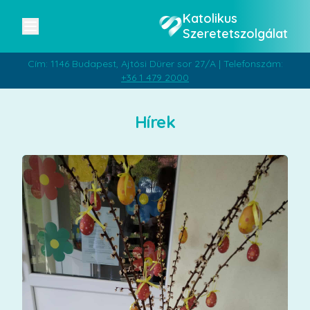
Katolikus
Szeretetszolgálat
Cím: 1146 Budapest, Ajtósi Dürer sor 27/A | Telefonszám:
+36 1 479 2000
Hírek