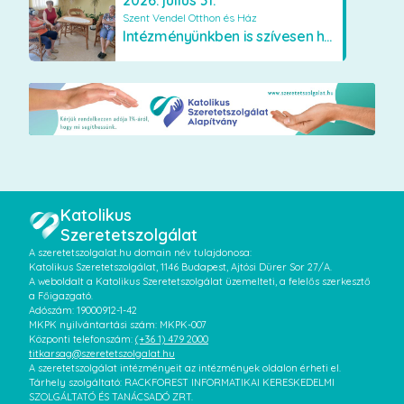
2026. július 31.
Szent Vendel Otthon és Ház
Intézményünkben is szívesen használják a VR szemüveget
Katolikus
Szeretetszolgálat
A szeretetszolgalat.hu domain név tulajdonosa:
Katolikus Szeretetszolgálat, 1146 Budapest, Ajtósi Dürer Sor 27/A.
A weboldalt a Katolikus Szeretetszolgálat üzemelteti, a felelős szerkesztő
a Főigazgató.
Adószám: 19000912-1-42
MKPK nyilvántartási szám: MKPK-007
Központi telefonszám:
(+36 1) 479 2000
titkarsag@szeretetszolgalat.hu
A szeretetszolgálat intézményeit az intézmények oldalon érheti el.
Tárhely szolgáltató: RACKFOREST INFORMATIKAI KERESKEDELMI
SZOLGÁLTATÓ ÉS TANÁCSADÓ ZRT.