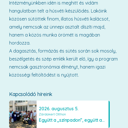
Intézményünkben idén is meghitt és vidám
hangulatban telt a húsvéti készülődés. Lakóink
közösen sütöttek finom, illatos húsvéti kalácsot,
amely nemcsak az ünnepi asztalt díszíti majd,
hanem a közös munka örömét is magában
hordozza.
A dagasztás, formázás és sütés során sok mosoly,
beszélgetés és szép emlék került elő, így a program
nemcsak gasztronómiai élményt, hanem igazi
közösségi feltöltődést is nyújtott.
Kapcsolódó híreink
2026. augusztus 5.
Zárdakert Otthon
Együtt a „színpadon”, együtt az élményekért 🎭✨