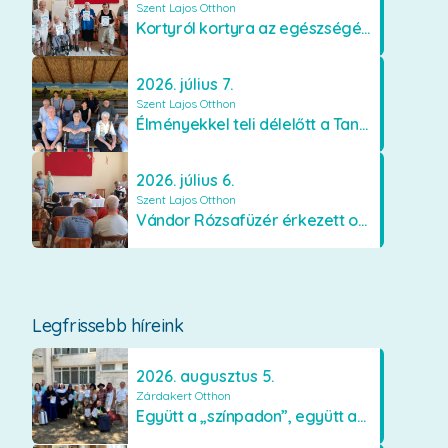
Szent Lajos Otthon
Kortyról kortyra az egészségért!
2026. július 7.
Szent Lajos Otthon
Élményekkel teli délelőtt a Tanyacsárdában
2026. július 6.
Szent Lajos Otthon
Vándor Rózsafüzér érkezett otthonunkba
Legfrissebb híreink
2026. augusztus 5.
Zárdakert Otthon
Együtt a „színpadon”, együtt az élményekért 🎭✨