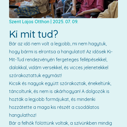
Szent Lajos Otthon
|
2025. 07. 09.
Ki mit tud?
Bár az idő nem volt a legjobb, mi nem hagytuk,
hogy bármi is elrontsa a hangulatot! Az idősek Ki-
Mit-Tud rendezvényén fergeteges fellépésekkel,
dalokkal, vidám versekkel, és vicces jelenetekkel
szórakoztattuk egymást!
Kicsik és nagyok együtt szórakoztak, énekeltünk,
táncoltunk, és nem is akárhogyan! A dolgozók is
hozták a legjobb formájukat, és mindenki
hozzátette a maga kis részét a csodálatos
hangulathoz!
Bár a felhők fölöttünk voltak, a szívünkben mindig