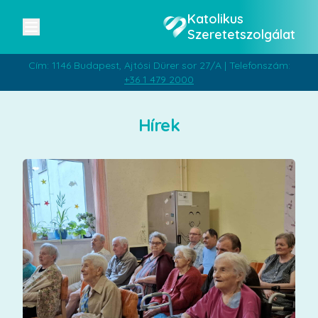
Katolikus
Szeretetszolgálat
Cím: 1146 Budapest, Ajtósi Dürer sor 27/A | Telefonszám:
+36 1 479 2000
Hírek