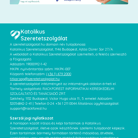
Katolikus
Szeretetszolgálat
A szeretetszolgalat.hu domain név tulajdonosa:
Katolikus Szeretetszolgálat, 1146 Budapest, Ajtósi Dürer Sor 27/A.
A weboldalt a Katolikus Szeretetszolgálat üzemelteti, a felelős szerkesztő
a Főigazgató.
Adószám: 19000912-1-42
MKPK nyilvántartási szám: MKPK-007
Központi telefonszám:
(+36 1) 479 2000
titkarsag@szeretetszolgalat.hu
A szeretetszolgálat intézményeit az intézmények oldalon érheti el.
Tárhely szolgáltató: RACKFOREST INFORMATIKAI KERESKEDELMI
SZOLGÁLTATÓ ÉS TANÁCSADÓ ZRT.
Székhely: 1132 Budapest, Victor Hugo utca 11., 5. emelet Adószám:
32056842-2-41 | Telefon 0-24: +36 1 211 0044 Általános ügyfélszolgálat:
support@rackforest.hu
Szerzői jogi nyilatkozat
A honlapon közölt írásos és képi tartalmak a Katolikus
Szeretetszolgálat, illetve azok készítőinek szellemi tulajdonát képezik.
Ezen tartalmak bármely formában történő másolása, átvétele,
újraközlése vagy egyéb módon történő felhasználása kizárólag a