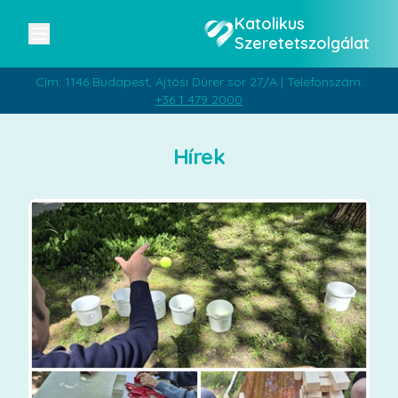
Katolikus
Szeretetszolgálat
Cím: 1146 Budapest, Ajtósi Dürer sor 27/A | Telefonszám:
+36 1 479 2000
Hírek