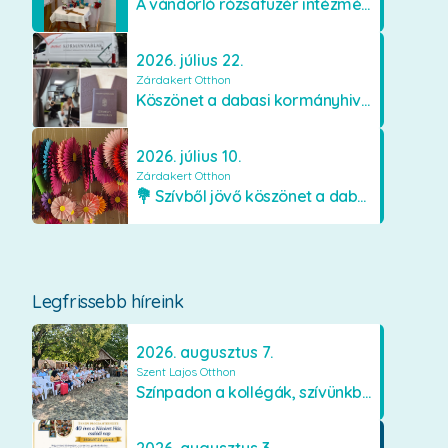
A vándorló rózsafüzér intézményünkben
2026. július 22.
Zárdakert Otthon
Köszönet a dabasi kormányhivatal munkatársainak
2026. július 10.
Zárdakert Otthon
💐 Szívből jövő köszönet a dabasi Orimamiknak! 💐
Legfrissebb híreink
2026. augusztus 7.
Szent Lajos Otthon
Színpadon a kollégák, szívünkben a lakók