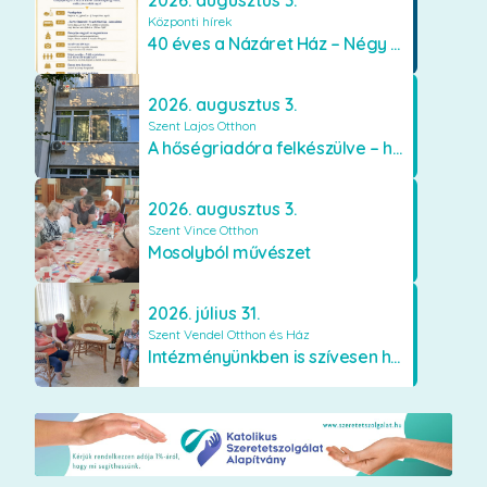
2026. augusztus 3.
Központi hírek
40 éves a Názáret Ház – Négy évtized szeretetben és gondoskodásban
2026. augusztus 3.
Szent Lajos Otthon
A hőségriadóra felkészülve – hűsítő fejlesztések a Szent Lajos Otthonban
2026. augusztus 3.
Szent Vince Otthon
Mosolyból művészet
2026. július 31.
Szent Vendel Otthon és Ház
Intézményünkben is szívesen használják a VR szemüveget