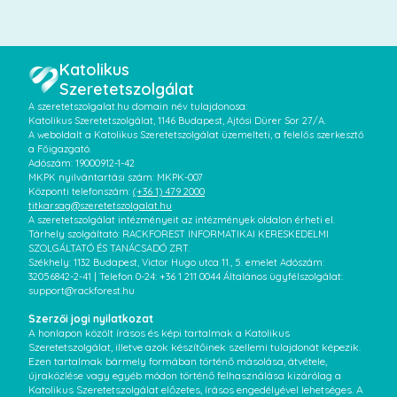
Katolikus
Szeretetszolgálat
A szeretetszolgalat.hu domain név tulajdonosa:
Katolikus Szeretetszolgálat, 1146 Budapest, Ajtósi Dürer Sor 27/A.
A weboldalt a Katolikus Szeretetszolgálat üzemelteti, a felelős szerkesztő
a Főigazgató.
Adószám: 19000912-1-42
MKPK nyilvántartási szám: MKPK-007
Központi telefonszám:
(+36 1) 479 2000
titkarsag@szeretetszolgalat.hu
A szeretetszolgálat intézményeit az intézmények oldalon érheti el.
Tárhely szolgáltató: RACKFOREST INFORMATIKAI KERESKEDELMI
SZOLGÁLTATÓ ÉS TANÁCSADÓ ZRT.
Székhely: 1132 Budapest, Victor Hugo utca 11., 5. emelet Adószám:
32056842-2-41 | Telefon 0-24: +36 1 211 0044 Általános ügyfélszolgálat:
support@rackforest.hu
Szerzői jogi nyilatkozat
A honlapon közölt írásos és képi tartalmak a Katolikus
Szeretetszolgálat, illetve azok készítőinek szellemi tulajdonát képezik.
Ezen tartalmak bármely formában történő másolása, átvétele,
újraközlése vagy egyéb módon történő felhasználása kizárólag a
Katolikus Szeretetszolgálat előzetes, írásos engedélyével lehetséges. A