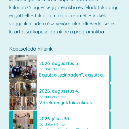
különböző ügyességi játékokba és feladatokba, így
együtt élhettük át a mozgás örömét. Büszkék
vagyunk minden résztvevőre, akik lelkesedéssel és
kitartással kapcsolódtak be a programokba.
Kapcsolódó híreink
2026. augusztus 5.
Zárdakert Otthon
Együtt a „színpadon”, együtt az élményekért 🎭✨
2026. augusztus 4.
Zárdakert Otthon
VR-élmények lakóinknak
2026. július 30.
Zárdakert Otthon