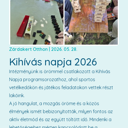
Zárdakert Otthon
|
2026. 05. 28.
Kihívás napja 2026
Intézményünk is örömmel csatlakozott a Kihívás
Napja programsorozathoz, ahol sportos
vetélkedőkön és játékos feladatokon vettek részt
lakóink.
A jó hangulat, a mozgás öröme és a közös
élmények ismét bebizonyították, milyen fontos az
aktív életmód és az együtt töltött idő. Mindenki a
lehetőségeihez mérten kapcsolódott be a