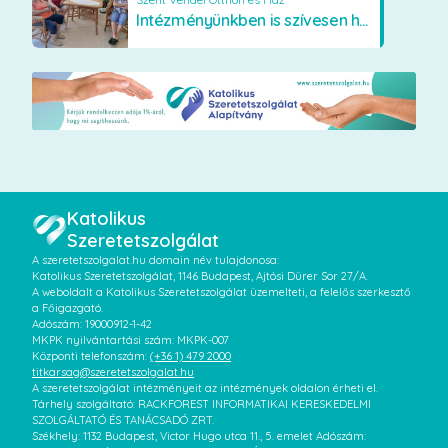
Intézményünkben is szívesen használják a VR szemüveget
Katolikus
Szeretetszolgálat
A szeretetszolgalat.hu domain név tulajdonosa:
Katolikus Szeretetszolgálat, 1146 Budapest, Ajtósi Dürer Sor 27/A.
A weboldalt a Katolikus Szeretetszolgálat üzemelteti, a felelős szerkesztő
a Főigazgató.
Adószám: 19000912-1-42
MKPK nyilvántartási szám: MKPK-007
Központi telefonszám:
(+36 1) 479 2000
titkarsag@szeretetszolgalat.hu
A szeretetszolgálat intézményeit az intézmények oldalon érheti el.
Tárhely szolgáltató: RACKFOREST INFORMATIKAI KERESKEDELMI
SZOLGÁLTATÓ ÉS TANÁCSADÓ ZRT.
Székhely: 1132 Budapest, Victor Hugo utca 11., 5. emelet Adószám: