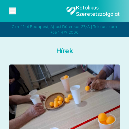
Katolikus
Szeretetszolgálat
Cím: 1146 Budapest, Ajtósi Dürer sor 27/A | Telefonszám:
+36 1 479 2000
Hírek