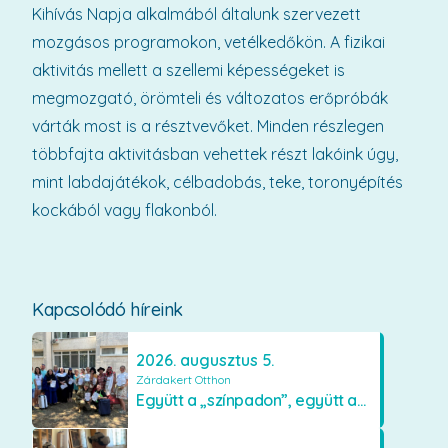
Kihívás Napja alkalmából általunk szervezett
mozgásos programokon, vetélkedőkön. A fizikai
aktivitás mellett a szellemi képességeket is
megmozgató, örömteli és változatos erőpróbák
várták most is a résztvevőket. Minden részlegen
többfajta aktivitásban vehettek részt lakóink úgy,
mint labdajátékok, célbadobás, teke, toronyépítés
kockából vagy flakonból.
Kapcsolódó híreink
2026. augusztus 5.
Zárdakert Otthon
Együtt a „színpadon”, együtt az élményekért 🎭✨