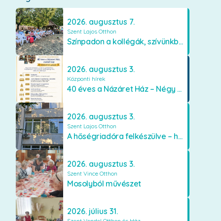
2026. augusztus 7.
Szent Lajos Otthon
Színpadon a kollégák, szívünkben a lakók
2026. augusztus 3.
Központi hírek
40 éves a Názáret Ház – Négy évtized szeretetben és gondoskodásban
2026. augusztus 3.
Szent Lajos Otthon
A hőségriadóra felkészülve – hűsítő fejlesztések a Szent Lajos Otthonban
2026. augusztus 3.
Szent Vince Otthon
Mosolyból művészet
2026. július 31.
Szent Vendel Otthon és Ház