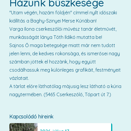
Házunk büszkesége
"Utam végén, hazám földjén" címmel nyílt időszaki
kiállítás a Baghy-Szinyei Merse Kúriában!
Varga Ilona cserkeszőlői művész tanár életművét,
munkásságát lánya Tóth Ildikó mutatta be!
Sajnos Ő maga betegsége miatt már nem tudott
jelen lenni, de kedves rokonsàga, és ismerősei nagy
számban jöttek el hozzànk, hogy együtt
csodálhassuk meg különleges grafikáit, festményeit
vázlatait.
A tàrlat előre làthatólag màjusig lesz látható a kúria
nagytermében. (5465 Cserkeszőlő, Tópart út 7.)
Kapcsolódó híreink