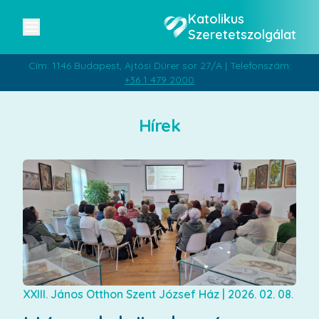
Katolikus
Szeretetszolgálat
Cím: 1146 Budapest, Ajtósi Dürer sor 27/A | Telefonszám:
+36 1 479 2000
Hírek
XXIII. János Otthon Szent József Ház
|
2026. 02. 08.