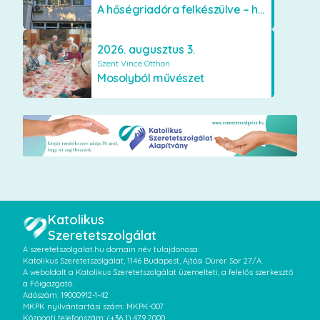
A hőségriadóra felkészülve – hűsítő fejlesztések a Szent Lajos Otthonban
2026. augusztus 3.
Szent Vince Otthon
Mosolyból művészet
Katolikus
Szeretetszolgálat
A szeretetszolgalat.hu domain név tulajdonosa:
Katolikus Szeretetszolgálat, 1146 Budapest, Ajtósi Dürer Sor 27/A.
A weboldalt a Katolikus Szeretetszolgálat üzemelteti, a felelős szerkesztő
a Főigazgató.
Adószám: 19000912-1-42
MKPK nyilvántartási szám: MKPK-007
Központi telefonszám:
(+36 1) 479 2000