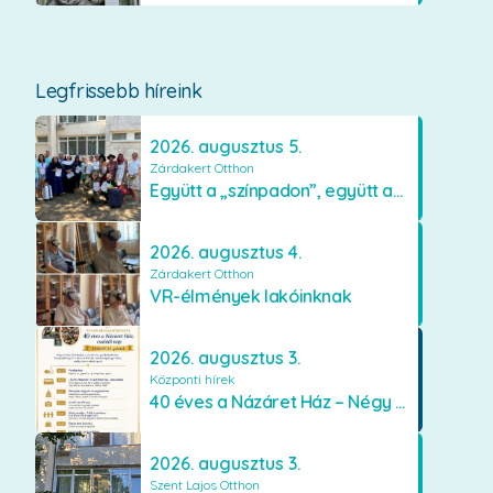
Legfrissebb híreink
2026. augusztus 5.
Zárdakert Otthon
Együtt a „színpadon”, együtt az élményekért 🎭✨
2026. augusztus 4.
Zárdakert Otthon
VR-élmények lakóinknak
2026. augusztus 3.
Központi hírek
40 éves a Názáret Ház – Négy évtized szeretetben és gondoskodásban
2026. augusztus 3.
Szent Lajos Otthon