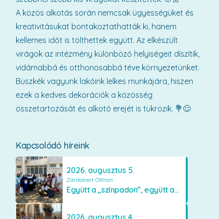
A közös alkotás során nemcsak ügyességüket és
kreativitásukat bontakoztathatták ki, hanem
kellemes időt is tölthettek együtt. Az elkészült
virágok az intézmény különböző helyiségeit díszítik,
vidámabbá és otthonosabbá téve környezetünket.
Büszkék vagyunk lakóink lelkes munkájára, hiszen
ezek a kedves dekorációk a közösség
összetartozását és alkotó erejét is tükrözik. 💐😊
Kapcsolódó híreink
2026. augusztus 5.
Zárdakert Otthon
Együtt a „színpadon”, együtt az élményekért 🎭✨
2026. augusztus 4.