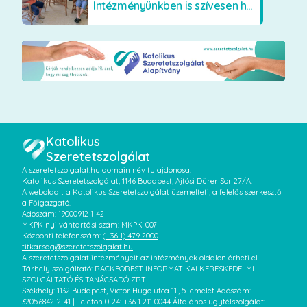
Intézményünkben is szívesen használják a VR szemüveget
Katolikus
Szeretetszolgálat
A szeretetszolgalat.hu domain név tulajdonosa:
Katolikus Szeretetszolgálat, 1146 Budapest, Ajtósi Dürer Sor 27/A.
A weboldalt a Katolikus Szeretetszolgálat üzemelteti, a felelős szerkesztő
a Főigazgató.
Adószám: 19000912-1-42
MKPK nyilvántartási szám: MKPK-007
Központi telefonszám:
(+36 1) 479 2000
titkarsag@szeretetszolgalat.hu
A szeretetszolgálat intézményeit az intézmények oldalon érheti el.
Tárhely szolgáltató: RACKFOREST INFORMATIKAI KERESKEDELMI
SZOLGÁLTATÓ ÉS TANÁCSADÓ ZRT.
Székhely: 1132 Budapest, Victor Hugo utca 11., 5. emelet Adószám:
32056842-2-41 | Telefon 0-24: +36 1 211 0044 Általános ügyfélszolgálat: