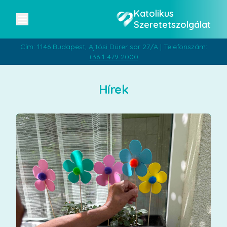
Katolikus
Szeretetszolgálat
Cím: 1146 Budapest, Ajtósi Dürer sor 27/A | Telefonszám:
+36 1 479 2000
Hírek