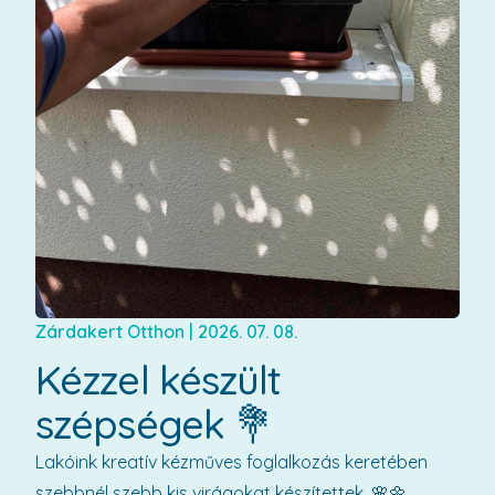
Zárdakert Otthon
|
2026. 07. 08.
Kézzel készült
szépségek 💐
Lakóink kreatív kézműves foglalkozás keretében
szebbnél szebb kis virágokat készítettek. 🌸🌼