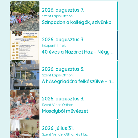
2026. augusztus 7.
Szent Lajos Otthon
Színpadon a kollégák, szívünkben a lakók
2026. augusztus 3.
Központi hírek
40 éves a Názáret Ház – Négy évtized szeretetben és gondoskodásban
2026. augusztus 3.
Szent Lajos Otthon
A hőségriadóra felkészülve – hűsítő fejlesztések a Szent Lajos Otthonban
2026. augusztus 3.
Szent Vince Otthon
Mosolyból művészet
2026. július 31.
Szent Vendel Otthon és Ház