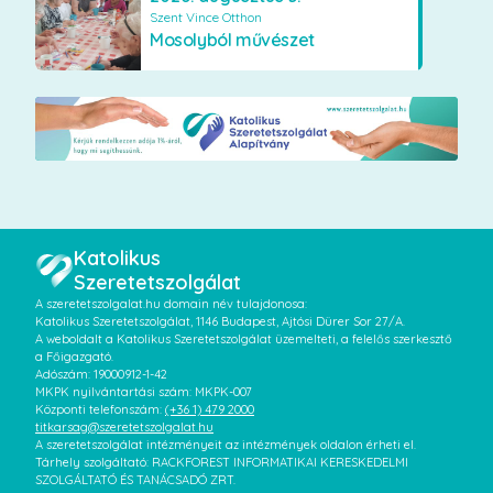
Szent Vince Otthon
Mosolyból művészet
Katolikus
Szeretetszolgálat
A szeretetszolgalat.hu domain név tulajdonosa:
Katolikus Szeretetszolgálat, 1146 Budapest, Ajtósi Dürer Sor 27/A.
A weboldalt a Katolikus Szeretetszolgálat üzemelteti, a felelős szerkesztő
a Főigazgató.
Adószám: 19000912-1-42
MKPK nyilvántartási szám: MKPK-007
Központi telefonszám:
(+36 1) 479 2000
titkarsag@szeretetszolgalat.hu
A szeretetszolgálat intézményeit az intézmények oldalon érheti el.
Tárhely szolgáltató: RACKFOREST INFORMATIKAI KERESKEDELMI
SZOLGÁLTATÓ ÉS TANÁCSADÓ ZRT.