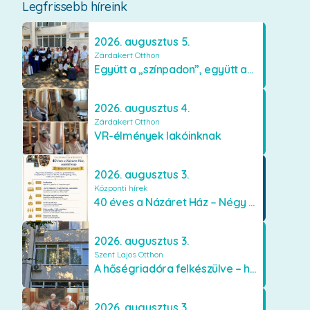
Legfrissebb híreink
2026. augusztus 5.
Zárdakert Otthon
Együtt a „színpadon”, együtt az élményekért 🎭✨
2026. augusztus 4.
Zárdakert Otthon
VR-élmények lakóinknak
2026. augusztus 3.
Központi hírek
40 éves a Názáret Ház – Négy évtized szeretetben és gondoskodásban
2026. augusztus 3.
Szent Lajos Otthon
A hőségriadóra felkészülve – hűsítő fejlesztések a Szent Lajos Otthonban
2026. augusztus 3.