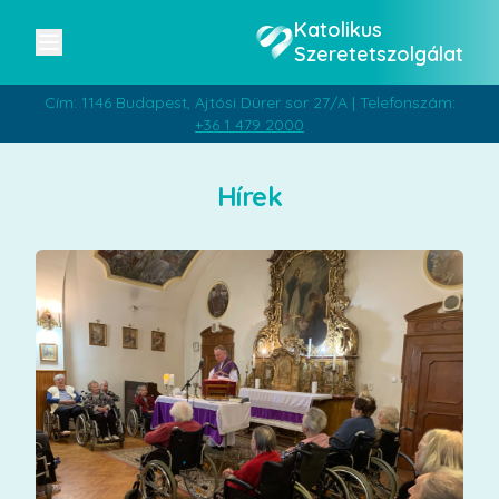
Katolikus
Szeretetszolgálat
Cím: 1146 Budapest, Ajtósi Dürer sor 27/A | Telefonszám:
+36 1 479 2000
Hírek