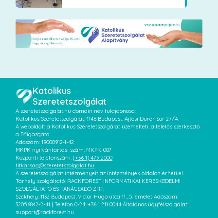
Katolikus
Szeretetszolgálat
A szeretetszolgalat.hu domain név tulajdonosa:
Katolikus Szeretetszolgálat, 1146 Budapest, Ajtósi Dürer Sor 27/A.
A weboldalt a Katolikus Szeretetszolgálat üzemelteti, a felelős szerkesztő
a Főigazgató.
Adószám: 19000912-1-42
MKPK nyilvántartási szám: MKPK-007
Központi telefonszám:
(+36 1) 479 2000
titkarsag@szeretetszolgalat.hu
A szeretetszolgálat intézményeit az intézmények oldalon érheti el.
Tárhely szolgáltató: RACKFOREST INFORMATIKAI KERESKEDELMI
SZOLGÁLTATÓ ÉS TANÁCSADÓ ZRT.
Székhely: 1132 Budapest, Victor Hugo utca 11., 5. emelet Adószám:
32056842-2-41 | Telefon 0-24: +36 1 211 0044 Általános ügyfélszolgálat:
support@rackforest.hu