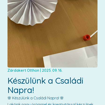
Zárdakert Otthon
|
2025. 09. 16.
Készülünk a Családi
Napra!
🌸 Készülünk a Családi Napra! 🌸
Lakóink nagy örömmel és kreativitással készülnek