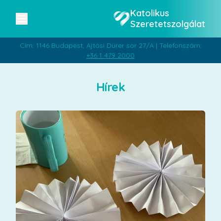
Katolikus
Szeretetszolgálat
Cím: 1146 Budapest, Ajtósi Dürer sor 27/A | Telefonszám:
+36 1 479 2000
Hírek