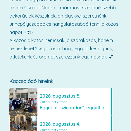
az idei Családi Napra – már most szebbnél szebb
dekorációk készülnek, amelyekkel szeretnénk
ünnepélyesebbé és hangulatosabbá tenni a közös
napot. 🎨✨
A közös alkotás nemcsak jó szórakozás, hanem
remek lehetőség is arra, hogy együtt készüljünk,
ötleteljünk és örömet szerezzünk egymásnak. 💕
Kapcsolódó híreink
2026. augusztus 5.
Zárdakert Otthon
Együtt a „színpadon”, együtt az élményekért 🎭✨
2026. augusztus 4.
Zárdakert Otthon