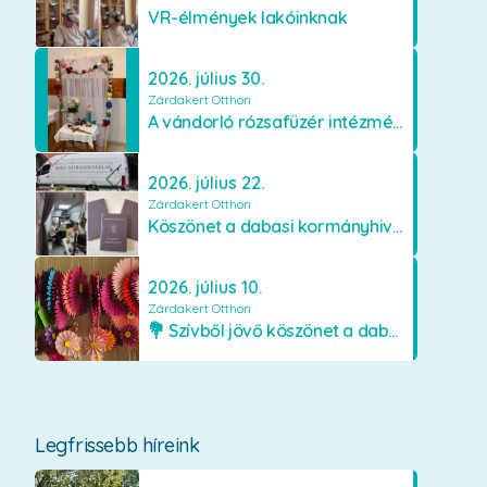
VR-élmények lakóinknak
2026. július 30.
Zárdakert Otthon
A vándorló rózsafüzér intézményünkben
2026. július 22.
Zárdakert Otthon
Köszönet a dabasi kormányhivatal munkatársainak
2026. július 10.
Zárdakert Otthon
💐 Szívből jövő köszönet a dabasi Orimamiknak! 💐
Legfrissebb híreink