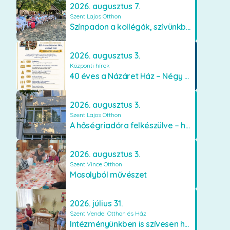
2026. augusztus 7.
Szent Lajos Otthon
Színpadon a kollégák, szívünkben a lakók
2026. augusztus 3.
Központi hírek
40 éves a Názáret Ház – Négy évtized szeretetben és gondoskodásban
2026. augusztus 3.
Szent Lajos Otthon
A hőségriadóra felkészülve – hűsítő fejlesztések a Szent Lajos Otthonban
2026. augusztus 3.
Szent Vince Otthon
Mosolyból művészet
2026. július 31.
Szent Vendel Otthon és Ház
Intézményünkben is szívesen használják a VR szemüveget