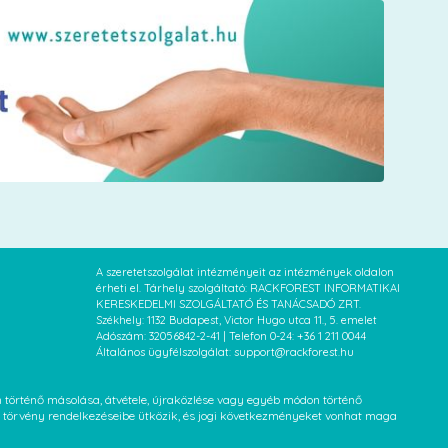
A szeretetszolgálat intézményeit az intézmények oldalon
érheti el. Tárhely szolgáltató: RACKFOREST INFORMATIKAI
KERESKEDELMI SZOLGÁLTATÓ ÉS TANÁCSADÓ ZRT.
Székhely: 1132 Budapest, Victor Hugo utca 11., 5. emelet
Adószám: 32056842-2-41 | Telefon 0-24: +36 1 211 0044
Általános ügyfélszolgálat: support@rackforest.hu
an történő másolása, átvétele, újraközlése vagy egyéb módon történő
XVI. törvény rendelkezéseibe ütközik, és jogi következményeket vonhat maga