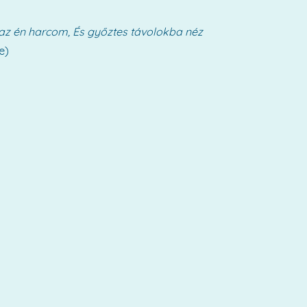
 az én harcom,
És győztes távolokba néz
e)