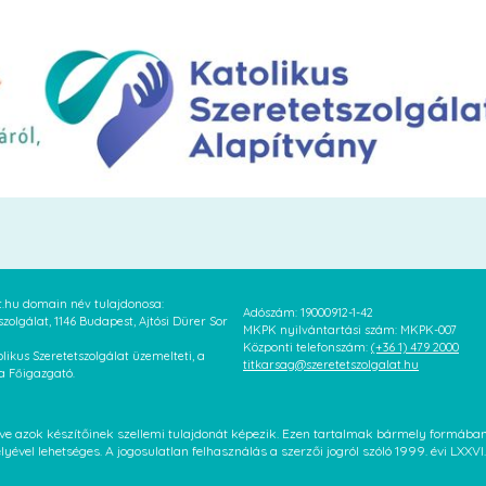
at.hu domain név tulajdonosa:
Adószám: 19000912-1-42
szolgálat, 1146 Budapest, Ajtósi Dürer Sor
MKPK nyilvántartási szám: MKPK-007
Központi telefonszám:
(+36 1) 479 2000
likus Szeretetszolgálat üzemelteti, a
titkarsag@szeretetszolgalat.hu
 a Főigazgató.
letve azok készítőinek szellemi tulajdonát képezik. Ezen tartalmak bármely formáb
élyével lehetséges. A jogosulatlan felhasználás a szerzői jogról szóló 1999. évi LX