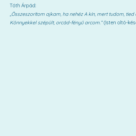
Tóth Árpád:
„Összeszorítom ajkam, ha nehéz
A kín, mert tudom, tied
Könnyekkel szépült, orcád-fényű arcom.”
(Isten oltó-kés