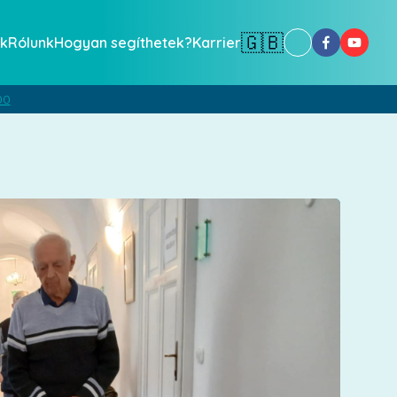
🇬🇧
k
Rólunk
Hogyan segíthetek?
Karrier
00