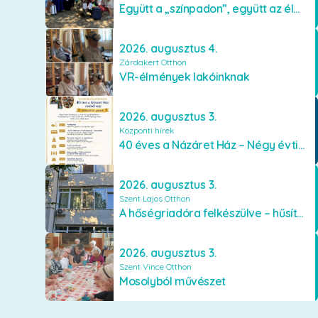
Együtt a „színpadon”, együtt az élményekért 🎭✨
2026. augusztus 4.
Zárdakert Otthon
VR-élmények lakóinknak
2026. augusztus 3.
Központi hírek
40 éves a Názáret Ház – Négy évtized szeretetben és gondoskodásban
2026. augusztus 3.
Szent Lajos Otthon
A hőségriadóra felkészülve – hűsítő fejlesztések a Szent Lajos Otthonban
2026. augusztus 3.
Szent Vince Otthon
Mosolyból művészet