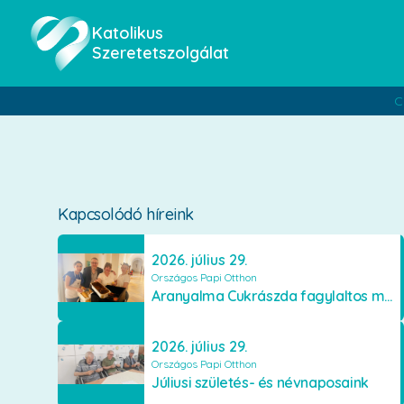
Katolikus
Szeretetszolgálat
C
Kapcsolódó híreink
2026. július 29.
Országos Papi Otthon
Aranyalma Cukrászda fagylaltos meglepetés
2026. július 29.
Országos Papi Otthon
Júliusi születés- és névnaposaink