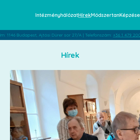
Intézményhálózat
Hírek
Módszertan
Képzése
ím: 1146 Budapest, Ajtósi Dürer sor 27/A | Telefonszám:
+36 1 479 20
Hírek