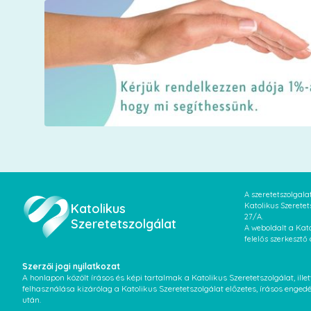
A szeretetszolgal
Katolikus
Katolikus Szeretet
27/A.
Szeretetszolgálat
A weboldalt a Kato
felelős szerkesztő
Szerzői jogi nyilatkozat
A honlapon közölt írásos és képi tartalmak a Katolikus Szeretetszolgálat, il
felhasználása kizárólag a Katolikus Szeretetszolgálat előzetes, írásos enged
után.