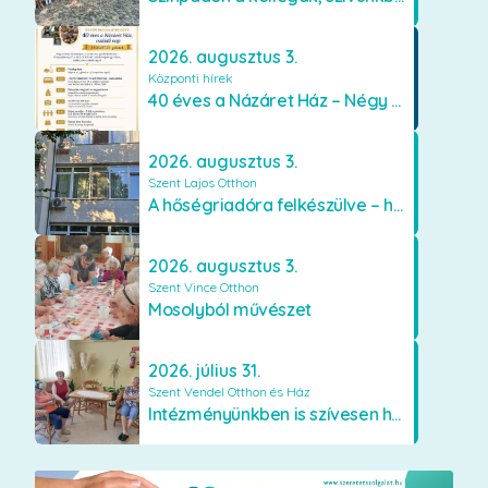
2026. augusztus 3.
Központi hírek
40 éves a Názáret Ház – Négy évtized szeretetben és gondoskodásban
2026. augusztus 3.
Szent Lajos Otthon
A hőségriadóra felkészülve – hűsítő fejlesztések a Szent Lajos Otthonban
2026. augusztus 3.
Szent Vince Otthon
Mosolyból művészet
2026. július 31.
Szent Vendel Otthon és Ház
Intézményünkben is szívesen használják a VR szemüveget