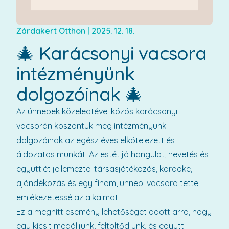
Zárdakert Otthon
|
2025. 12. 18.
🎄 Karácsonyi vacsora
intézményünk
dolgozóinak 🎄
Az ünnepek közeledtével közös karácsonyi
vacsorán köszöntük meg intézményünk
dolgozóinak az egész éves elkötelezett és
áldozatos munkát. Az estét jó hangulat, nevetés és
együttlét jellemezte: társasjátékozás, karaoke,
ajándékozás és egy finom, ünnepi vacsora tette
emlékezetessé az alkalmat.
Ez a meghitt esemény lehetőséget adott arra, hogy
egy kicsit megálljunk, feltöltődjünk, és együtt