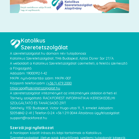
Katolikus
Szeretetszolgálat
A szeretetszolgalat.hu domain név tulajdonosa:
Katolikus Szeretetszolgálat, 1146 Budapest, Ajtósi Dürer Sor 27/A.
A weboldalt a Katolikus Szeretetszolgálat üzemelteti, a felelős szerkesztő
a Főigazgató.
Adószám: 19000912-1-42
MKPK nyilvántartási szám: MKPK-007
Központi telefonszám:
(+36 1) 479 2000
titkarsag@szeretetszolgalat.hu
A szeretetszolgálat intézményeit az intézmények oldalon érheti el.
Tárhely szolgáltató: RACKFOREST INFORMATIKAI KERESKEDELMI
SZOLGÁLTATÓ ÉS TANÁCSADÓ ZRT.
Székhely: 1132 Budapest, Victor Hugo utca 11., 5. emelet Adószám:
32056842-2-41 | Telefon 0-24: +36 1 211 0044 Általános ügyfélszolgálat:
support@rackforest.hu
Szerzői jogi nyilatkozat
A honlapon közölt írásos és képi tartalmak a Katolikus
Szeretetszolgálat, illetve azok készítőinek szellemi tulajdonát képezik.