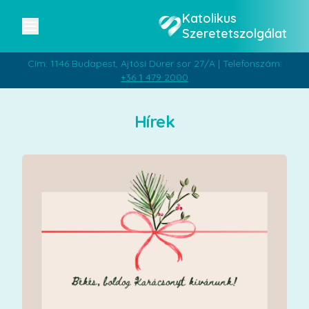
Katolikus
Szeretetszolgálat
Cím: 1146 Budapest, Ajtósi Dürer sor 27/A | Telefonszám:
+36 1 479 2000
Hírek