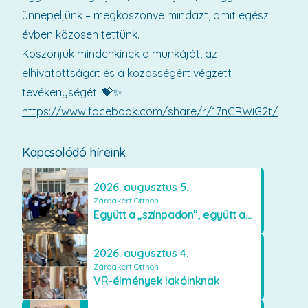
ünnepeljünk – megköszönve mindazt, amit egész
évben közösen tettünk.
Köszönjük mindenkinek a munkáját, az
elhivatottságát és a közösségért végzett
tevékenységét! 💝✨
https://www.facebook.com/share/r/17nCRWiG2t/
Kapcsolódó híreink
2026. augusztus 5.
Zárdakert Otthon
Együtt a „színpadon”, együtt az élményekért 🎭✨
2026. augusztus 4.
Zárdakert Otthon
VR-élmények lakóinknak