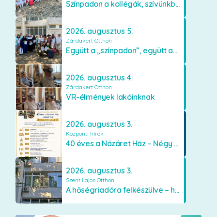
Színpadon a kollégák, szívünkben a lakók
2026. augusztus 5.
Zárdakert Otthon
Együtt a „színpadon”, együtt az élményekért 🎭✨
2026. augusztus 4.
Zárdakert Otthon
VR-élmények lakóinknak
2026. augusztus 3.
Központi hírek
40 éves a Názáret Ház – Négy évtized szeretetben és gondoskodásban
2026. augusztus 3.
Szent Lajos Otthon
A hőségriadóra felkészülve – hűsítő fejlesztések a Szent Lajos Otthonban