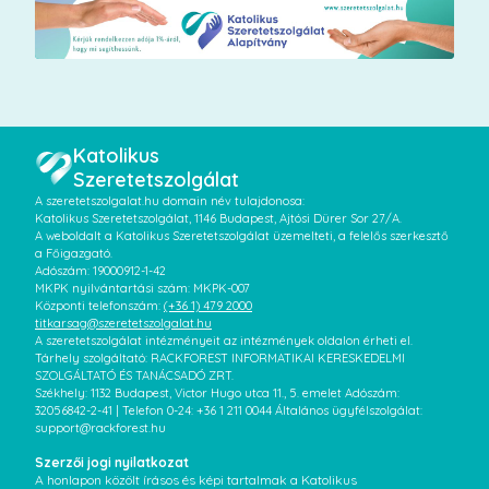
Katolikus
Szeretetszolgálat
A szeretetszolgalat.hu domain név tulajdonosa:
Katolikus Szeretetszolgálat, 1146 Budapest, Ajtósi Dürer Sor 27/A.
A weboldalt a Katolikus Szeretetszolgálat üzemelteti, a felelős szerkesztő
a Főigazgató.
Adószám: 19000912-1-42
MKPK nyilvántartási szám: MKPK-007
Központi telefonszám:
(+36 1) 479 2000
titkarsag@szeretetszolgalat.hu
A szeretetszolgálat intézményeit az intézmények oldalon érheti el.
Tárhely szolgáltató: RACKFOREST INFORMATIKAI KERESKEDELMI
SZOLGÁLTATÓ ÉS TANÁCSADÓ ZRT.
Székhely: 1132 Budapest, Victor Hugo utca 11., 5. emelet Adószám:
32056842-2-41 | Telefon 0-24: +36 1 211 0044 Általános ügyfélszolgálat:
support@rackforest.hu
Szerzői jogi nyilatkozat
A honlapon közölt írásos és képi tartalmak a Katolikus