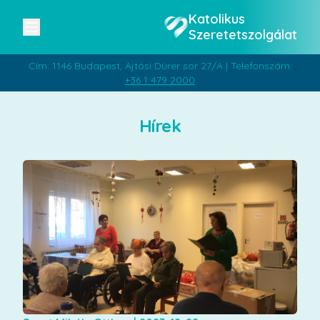
Katolikus
Szeretetszolgálat
Cím: 1146 Budapest, Ajtósi Dürer sor 27/A | Telefonszám:
+36 1 479 2000
Hírek