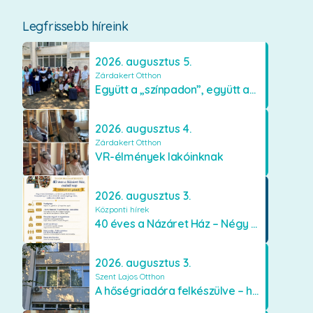
Legfrissebb híreink
2026. augusztus 5.
Zárdakert Otthon
Együtt a „színpadon”, együtt az élményekért 🎭✨
2026. augusztus 4.
Zárdakert Otthon
VR-élmények lakóinknak
2026. augusztus 3.
Központi hírek
40 éves a Názáret Ház – Négy évtized szeretetben és gondoskodásban
2026. augusztus 3.
Szent Lajos Otthon
A hőségriadóra felkészülve – hűsítő fejlesztések a Szent Lajos Otthonban