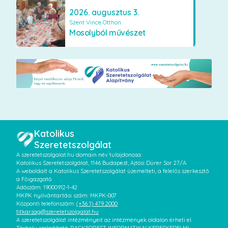
2026. augusztus 3.
Szent Vince Otthon
Mosolyból művészet
Katolikus
Szeretetszolgálat
A szeretetszolgalat.hu domain név tulajdonosa:
Katolikus Szeretetszolgálat, 1146 Budapest, Ajtósi Dürer Sor 27/A.
A weboldalt a Katolikus Szeretetszolgálat üzemelteti, a felelős szerkesztő
a Főigazgató.
Adószám: 19000912-1-42
MKPK nyilvántartási szám: MKPK-007
Központi telefonszám:
(+36 1) 479 2000
titkarsag@szeretetszolgalat.hu
A szeretetszolgálat intézményeit az intézmények oldalon érheti el.