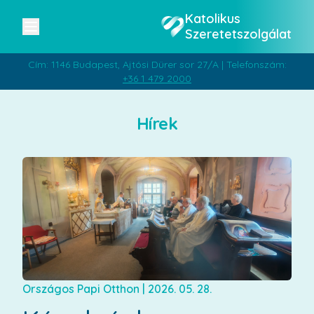
Katolikus
Szeretetszolgálat
Cím: 1146 Budapest, Ajtósi Dürer sor 27/A | Telefonszám:
+36 1 479 2000
Hírek
Országos Papi Otthon
|
2026. 05. 28.