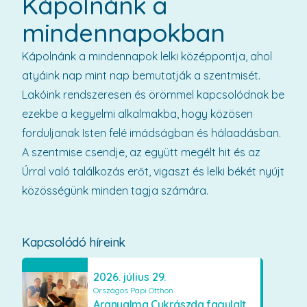
Kápolnánk a
mindennapokban
Kápolnánk a mindennapok lelki középpontja, ahol
atyáink nap mint nap bemutatják a szentmisét.
Lakóink rendszeresen és örömmel kapcsolódnak be
ezekbe a kegyelmi alkalmakba, hogy közösen
forduljanak Isten felé imádságban és hálaadásban.
A szentmise csendje, az együtt megélt hit és az
Úrral való találkozás erőt, vigaszt és lelki békét nyújt
közösségünk minden tagja számára.
Kapcsolódó híreink
2026. július 29.
Országos Papi Otthon
Aranyalma Cukrászda fagylaltos meglepetés