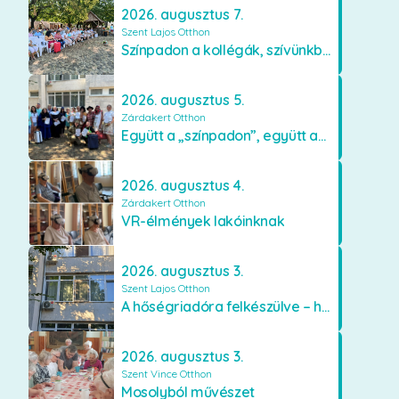
2026. augusztus 7.
Szent Lajos Otthon
Színpadon a kollégák, szívünkben a lakók
2026. augusztus 5.
Zárdakert Otthon
Együtt a „színpadon”, együtt az élményekért 🎭✨
2026. augusztus 4.
Zárdakert Otthon
VR-élmények lakóinknak
2026. augusztus 3.
Szent Lajos Otthon
A hőségriadóra felkészülve – hűsítő fejlesztések a Szent Lajos Otthonban
2026. augusztus 3.
Szent Vince Otthon
Mosolyból művészet