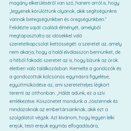
magány elkerüléséről van szó, hanem arról is, hogy
„legyenek körülöttünk olyanok, akik segítségünkre
vannak betegségünkben és öregségünkben.”
Felidézte saját családi élményét, amelyből
megtapasztalta az idősekkel való
szeretetkapcsolat kettősségét: a szeretet az, amely
nem akarja, hogy a halál elválasszon bennünket, de
a hitből fakadó szeretet az is, hogy bízunk az örök
életben való találkozásban. Kiemelte a gondozók és
a gondozottak kölcsönös egymásra figyelése,
együttműködése az, ami szeretetteljes légkört
teremt az otthonban. „Hálát adunk, ez a szív
emlékezése. Köszönetet mondunk a Jóistennek és
mindazoknak az embertársainknak, akik ezt a
szolgálatot végzik. Azt kívánom, hogy legyen lelki
erejük, testi erejük egymás elfogadására,