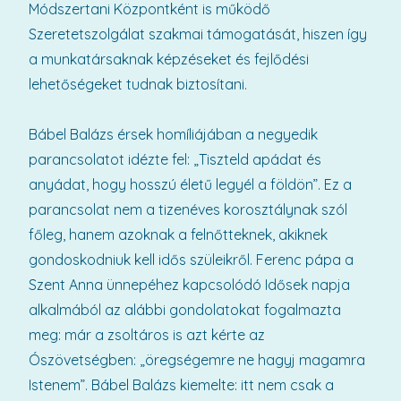
Módszertani Központként is működő
Szeretetszolgálat szakmai támogatását, hiszen így
a munkatársaknak képzéseket és fejlődési
lehetőségeket tudnak biztosítani.
Bábel Balázs érsek homíliájában a negyedik
parancsolatot idézte fel: „Tiszteld apádat és
anyádat, hogy hosszú életű legyél a földön”. Ez a
parancsolat nem a tizenéves korosztálynak szól
főleg, hanem azoknak a felnőtteknek, akiknek
gondoskodniuk kell idős szüleikről. Ferenc pápa a
Szent Anna ünnepéhez kapcsolódó Idősek napja
alkalmából az alábbi gondolatokat fogalmazta
meg: már a zsoltáros is azt kérte az
Ószövetségben: „öregségemre ne hagyj magamra
Istenem”. Bábel Balázs kiemelte: itt nem csak a