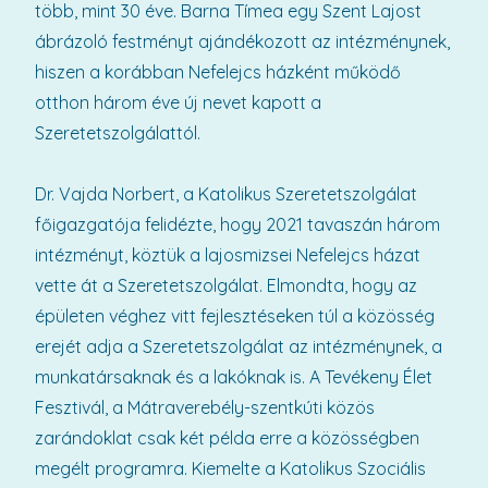
több, mint 30 éve. Barna Tímea egy Szent Lajost
ábrázoló festményt ajándékozott az intézménynek,
hiszen a korábban Nefelejcs házként működő
otthon három éve új nevet kapott a
Szeretetszolgálattól.
Dr. Vajda Norbert, a Katolikus Szeretetszolgálat
főigazgatója felidézte, hogy 2021 tavaszán három
intézményt, köztük a lajosmizsei Nefelejcs házat
vette át a Szeretetszolgálat. Elmondta, hogy az
épületen véghez vitt fejlesztéseken túl a közösség
erejét adja a Szeretetszolgálat az intézménynek, a
munkatársaknak és a lakóknak is. A Tevékeny Élet
Fesztivál, a Mátraverebély-szentkúti közös
zarándoklat csak két példa erre a közösségben
megélt programra. Kiemelte a Katolikus Szociális