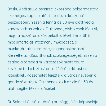
Basky András, Lajosmizse leköszönő polgármestere
személyes kapcsolatát is felidézte köszöntő
beszédében, hiszen a fennállás 50 éve alatt végig
kapcsolatban volt az Otthonnal, előbb csak kívülről,
majd a hozzátartozók beköltöztével „belülről” is
megismerte az intézmény működését, a
munkatársak szeretetteljes gondoskodását.
Kiemelte az idősotthonok szükségességét, hiszen a
család a társadalmi változások miatt egyre
kevésbé tudja biztosítani a 24 órás ellátást az
időseknek. Köszönetét fejezte ki a város nevében a
gondozóknak, az Otthonnak, akik az elmúlt 50 év
alatt segítették az időseket.
Dr. Salacz László, a térség országgyűlési képviselője