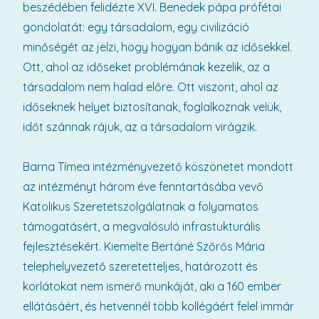
beszédében felidézte XVI. Benedek pápa prófétai
gondolatát: egy társadalom, egy civilizáció
minőségét az jelzi, hogy hogyan bánik az idősekkel.
Ott, ahol az időseket problémának kezelik, az a
társadalom nem halad előre. Ott viszont, ahol az
időseknek helyet biztosítanak, foglalkoznak velük,
időt szánnak rájuk, az a társadalom virágzik.
Barna Tímea intézményvezető köszönetet mondott
az intézményt három éve fenntartásába vevő
Katolikus Szeretetszolgálatnak a folyamatos
támogatásért, a megvalósuló infrastukturális
fejlesztésekért. Kiemelte Bertáné Szőrős Mária
telephelyvezető szeretetteljes, határozott és
korlátokat nem ismerő munkáját, aki a 160 ember
ellátásáért, és hetvennél több kollégáért felel immár