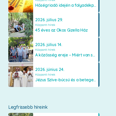
Hőségriadó idején a folyadékpótlás életet menthet
2026. július 29.
Központi hírek
45 éves az Okos Gizella Ház
2026. július 14.
Központi hírek
A közösség ereje – Miért van szükségünk egymásra?
2026. június 24.
Központi hírek
Jézus Szíve-búcsú és a betegek kenetének közösségi kiszolgáltatása Mátraverebély-Szentkúton
Legfrissebb híreink