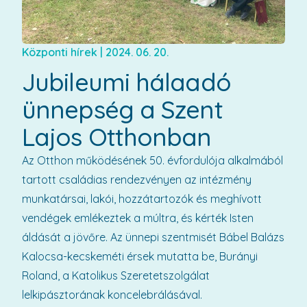
Központi hírek
|
2024. 06. 20.
Jubileumi hálaadó
ünnepség a Szent
Lajos Otthonban
Az Otthon működésének 50. évfordulója alkalmából
tartott családias rendezvényen az intézmény
munkatársai, lakói, hozzátartozók és meghívott
vendégek emlékeztek a múltra, és kérték Isten
áldását a jövőre. Az ünnepi szentmisét Bábel Balázs
Kalocsa-kecskeméti érsek mutatta be, Burányi
Roland, a Katolikus Szeretetszolgálat
lelkipásztorának koncelebrálásával.