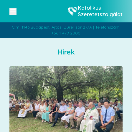
Katolikus
Szeretetszolgálat
Cím: 1146 Budapest, Ajtósi Dürer sor 27/A | Telefonszám:
+36 1 479 2000
Hírek