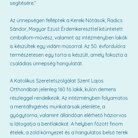
segítésére.”
Az ünnepségen felléptek a Kereki Nótások, Radics
Sándor, Magyar Ezüst Érdemkereszttel kitüntetett
cimballom-művész, valamint az intézményben lakók
is készültek egy vidám műsorral. Az 50. évfordulóra
természetesen egy torta is készült, amely fokozta a
családias ünnepség hangulatát.
A Katolikus Szeretetszolgálat Szent Lajos
Otthonában jelenleg 160 fő lakik, külön demens
részleggel rendelkezik. Az intézményben folyamatos
a mentálhigiénés munkatársak jelenléte, a
gyógytorna, valamint állandóan elérhető háziorvos
is látogatja a bentlakókat. A helyben főzött finom
ételek, a zöld környezet és a hangulatos belső terek