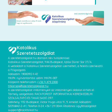
Katolikus
Szeretetszolgálat
A szeretetszolgalat.hu domain név tulajdonosa:
Katolikus Szeretetszolgálat, 1146 Budapest, Ajtósi Dürer Sor 27/A.
A weboldalt a Katolikus Szeretetszolgálat üzemelteti, a felelős szerkesztő
a Főigazgató.
Adószám: 19000912-1-42
MKPK nyilvántartási szám: MKPK-007
Központi telefonszám:
(+36 1) 479 2000
titkarsag@szeretetszolgalat.hu
A szeretetszolgálat intézményeit az intézmények oldalon érheti el.
Tárhely szolgáltató: RACKFOREST INFORMATIKAI KERESKEDELMI
SZOLGÁLTATÓ ÉS TANÁCSADÓ ZRT.
Székhely: 1132 Budapest, Victor Hugo utca 11., 5. emelet Adószám:
32056842-2-41 | Telefon 0-24: +36 1 211 0044 Általános ügyfélszolgálat:
support@rackforest.hu