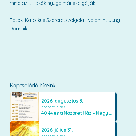
mind az itt lakók nyugalmát szolgálják.
Fotók: Katolikus Szeretetszolgálat, valamint Jung
Dominik
Kapcsolódó híreink
2026. augusztus 3.
Központi hírek
40 éves a Názáret Ház – Négy évtized szeretetben és gondoskodásban
2026. július 31.
Központi hírek