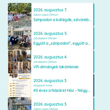
2026. augusztus 7.
Szent Lajos Otthon
Színpadon a kollégák, szívünkben a lakók
2026. augusztus 5.
Zárdakert Otthon
Együtt a „színpadon”, együtt az élményekért 🎭✨
2026. augusztus 4.
Zárdakert Otthon
VR-élmények lakóinknak
2026. augusztus 3.
Központi hírek
40 éves a Názáret Ház – Négy évtized szeretetben és gondoskodásban
2026. augusztus 3.
Szent Lajos Otthon