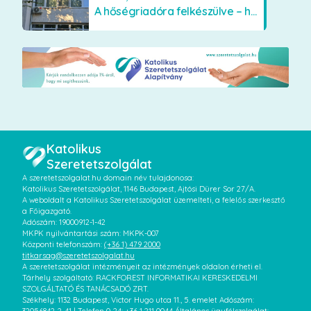
A hőségriadóra felkészülve – hűsítő fejlesztések a Szent Lajos Otthonban
Katolikus
Szeretetszolgálat
A szeretetszolgalat.hu domain név tulajdonosa:
Katolikus Szeretetszolgálat, 1146 Budapest, Ajtósi Dürer Sor 27/A.
A weboldalt a Katolikus Szeretetszolgálat üzemelteti, a felelős szerkesztő
a Főigazgató.
Adószám: 19000912-1-42
MKPK nyilvántartási szám: MKPK-007
Központi telefonszám:
(+36 1) 479 2000
titkarsag@szeretetszolgalat.hu
A szeretetszolgálat intézményeit az intézmények oldalon érheti el.
Tárhely szolgáltató: RACKFOREST INFORMATIKAI KERESKEDELMI
SZOLGÁLTATÓ ÉS TANÁCSADÓ ZRT.
Székhely: 1132 Budapest, Victor Hugo utca 11., 5. emelet Adószám: