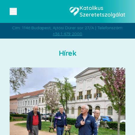
Katolikus
Szeretetszolgálat
Cím: 1146 Budapest, Ajtósi Dürer sor 27/A | Telefonszám:
+36 1 479 2000
Hírek