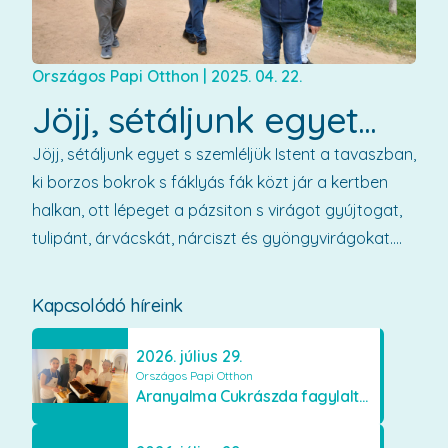
Országos Papi Otthon
|
2025. 04. 22.
Jöjj, sétáljunk egyet...
Jöjj, sétáljunk egyet s szemléljük Istent a tavaszban,
ki borzos bokrok s fáklyás fák közt jár a kertben
halkan, ott lépeget a pázsiton s virágot gyújtogat,
tulipánt, árvácskát, nárciszt és gyöngyvirágokat....
Kapcsolódó híreink
2026. július 29.
Országos Papi Otthon
Aranyalma Cukrászda fagylaltos meglepetés