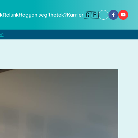
🇬🇧
k
Rólunk
Hogyan segíthetek?
Karrier
00