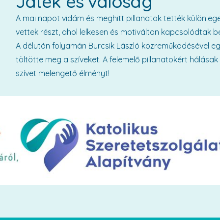
Játék és valóság
A mai napot vidám és meghitt pillanatok tették különleges
vettek részt, ahol lelkesen és motiváltan kapcsolódtak b
A délután folyamán Burcsik László közreműködésével egy
töltötte meg a szíveket. A felemelő pillanatokért hálása
szívet melengető élményt!