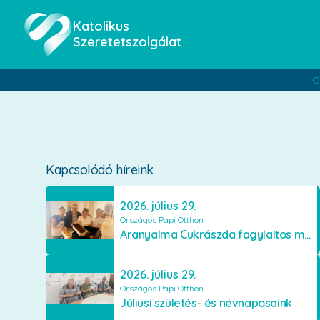
Katolikus
Szeretetszolgálat
C
Kapcsolódó híreink
2026. július 29.
Országos Papi Otthon
Aranyalma Cukrászda fagylaltos meglepetés
2026. július 29.
Országos Papi Otthon
Júliusi születés- és névnaposaink