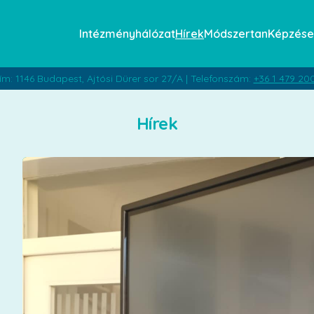
Intézményhálózat
Hírek
Módszertan
Képzése
ím: 1146 Budapest, Ajtósi Dürer sor 27/A | Telefonszám:
+36 1 479 20
Hírek