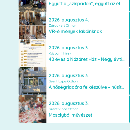
Együtt a „színpadon”, együtt az élményekért 🎭✨
2026. augusztus 4.
Zárdakert Otthon
VR-élmények lakóinknak
2026. augusztus 3.
Központi hírek
40 éves a Názáret Ház – Négy évtized szeretetben és gondoskodásban
2026. augusztus 3.
Szent Lajos Otthon
A hőségriadóra felkészülve – hűsítő fejlesztések a Szent Lajos Otthonban
2026. augusztus 3.
Szent Vince Otthon
Mosolyból művészet