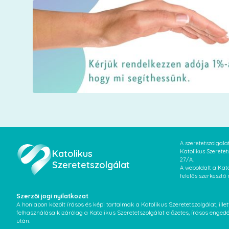
A szeretetszolgal
Katolikus
Katolikus Szeretet
27/A.
Szeretetszolgálat
A weboldalt a Kato
felelős szerkesztő
Szerzői jogi nyilatkozat
A honlapon közölt írásos és képi tartalmak a Katolikus Szeretetszolgálat, il
felhasználása kizárólag a Katolikus Szeretetszolgálat előzetes, írásos enged
után.