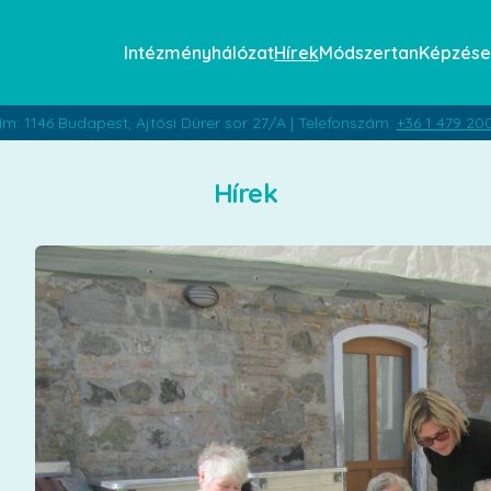
Intézményhálózat
Hírek
Módszertan
Képzése
ím: 1146 Budapest, Ajtósi Dürer sor 27/A | Telefonszám:
+36 1 479 20
Hírek