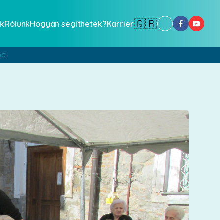
🇬🇧
k
Rólunk
Hogyan segíthetek?
Karrier
00