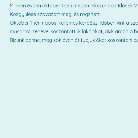
Minden évben október 1-jén megemlékezünk az Idősek Vi
Közgyűlése szavazott meg, és rögzített.
Október 1-jén napos, kellemes koraőszi időben kint a s
műsorral, zenével köszöntöttük lakóinkat, akik arcán a b
Bízunk benne, még sok éven át tudjuk őket köszönteni e