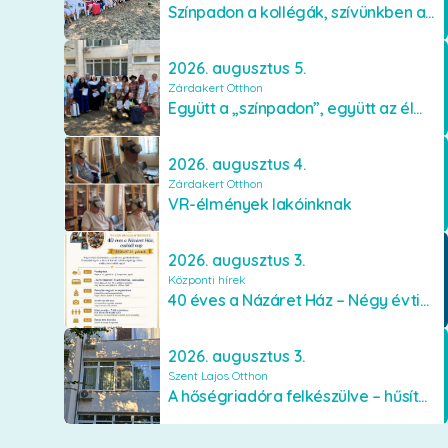
Színpadon a kollégák, szívünkben a lakók
2026. augusztus 5.
Zárdakert Otthon
Együtt a „színpadon”, együtt az élményekért 🎭✨
2026. augusztus 4.
Zárdakert Otthon
VR-élmények lakóinknak
2026. augusztus 3.
Központi hírek
40 éves a Názáret Ház – Négy évtized szeretetben és gondoskodásban
2026. augusztus 3.
Szent Lajos Otthon
A hőségriadóra felkészülve – hűsítő fejlesztések a Szent Lajos Otthonban