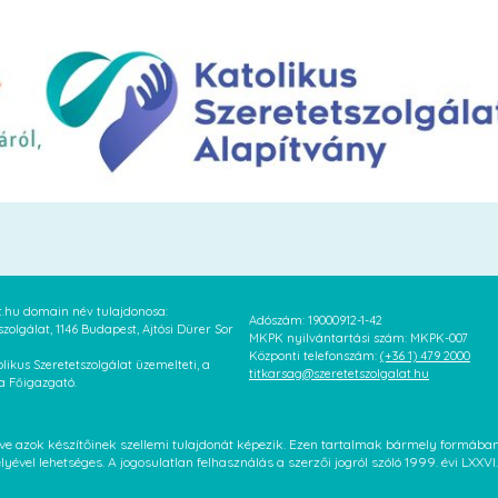
at.hu domain név tulajdonosa:
Adószám: 19000912-1-42
szolgálat, 1146 Budapest, Ajtósi Dürer Sor
MKPK nyilvántartási szám: MKPK-007
Központi telefonszám:
(+36 1) 479 2000
likus Szeretetszolgálat üzemelteti, a
titkarsag@szeretetszolgalat.hu
 a Főigazgató.
letve azok készítőinek szellemi tulajdonát képezik. Ezen tartalmak bármely formáb
élyével lehetséges. A jogosulatlan felhasználás a szerzői jogról szóló 1999. évi LX