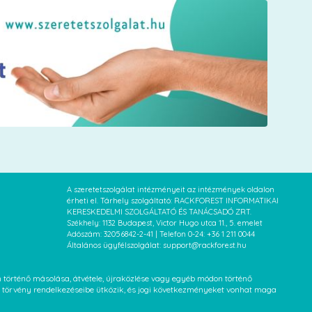
A szeretetszolgálat intézményeit az intézmények oldalon
érheti el. Tárhely szolgáltató: RACKFOREST INFORMATIKAI
KERESKEDELMI SZOLGÁLTATÓ ÉS TANÁCSADÓ ZRT.
Székhely: 1132 Budapest, Victor Hugo utca 11., 5. emelet
Adószám: 32056842-2-41 | Telefon 0-24: +36 1 211 0044
Általános ügyfélszolgálat: support@rackforest.hu
an történő másolása, átvétele, újraközlése vagy egyéb módon történő
XVI. törvény rendelkezéseibe ütközik, és jogi következményeket vonhat maga