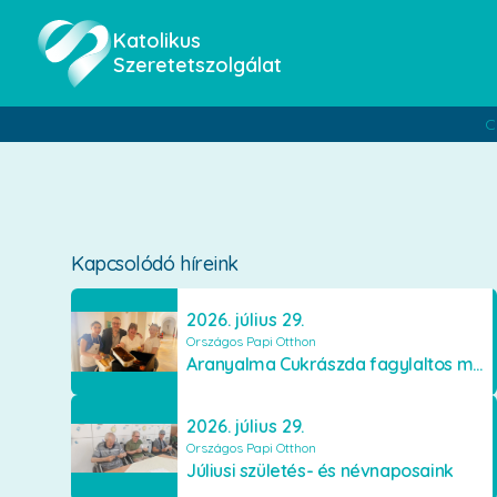
Katolikus
Szeretetszolgálat
C
Kapcsolódó híreink
2026. július 29.
Országos Papi Otthon
Aranyalma Cukrászda fagylaltos meglepetés
2026. július 29.
Országos Papi Otthon
Júliusi születés- és névnaposaink