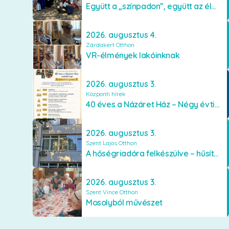
Együtt a „színpadon”, együtt az élményekért 🎭✨
2026. augusztus 4.
Zárdakert Otthon
VR-élmények lakóinknak
2026. augusztus 3.
Központi hírek
40 éves a Názáret Ház – Négy évtized szeretetben és gondoskodásban
2026. augusztus 3.
Szent Lajos Otthon
A hőségriadóra felkészülve – hűsítő fejlesztések a Szent Lajos Otthonban
2026. augusztus 3.
Szent Vince Otthon
Mosolyból művészet