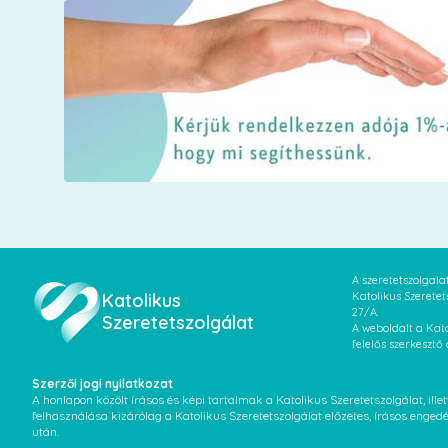
A szeretetszolgal
Katolikus
Katolikus Szeretet
27/A.
Szeretetszolgálat
A weboldalt a Kato
felelős szerkesztő
Szerzői jogi nyilatkozat
A honlapon közölt írásos és képi tartalmak a Katolikus Szeretetszolgálat, il
felhasználása kizárólag a Katolikus Szeretetszolgálat előzetes, írásos enged
után.