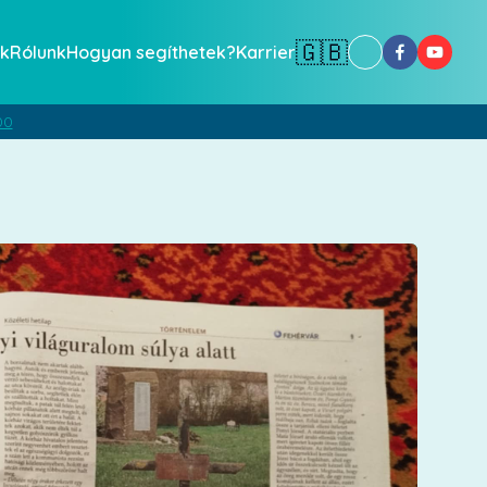
🇬🇧
k
Rólunk
Hogyan segíthetek?
Karrier
00