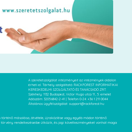
A szeretetszolgálat intézményeit az intézmények oldalon
érheti el. Tárhely szolgáltató: RACKFOREST INFORMATIKAI
KERESKEDELMI SZOLGÁLTATÓ ÉS TANÁCSADÓ ZRT.
Székhely: 1132 Budapest, Victor Hugo utca 11., 5. emelet
Adószám: 32056842-2-41 | Telefon 0-24: +36 1 211 0044
Általános ügyfélszolgálat: support@rackforest.hu
an történő másolása, átvétele, újraközlése vagy egyéb módon történő
XVI. törvény rendelkezéseibe ütközik, és jogi következményeket vonhat maga