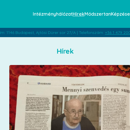
Intézményhálózat
Hírek
Módszertan
Képzése
ím: 1146 Budapest, Ajtósi Dürer sor 27/A | Telefonszám:
+36 1 479 20
Hírek