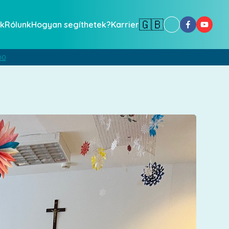
🇬🇧
k
Rólunk
Hogyan segíthetek?
Karrier
00