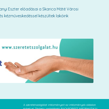
nyi Eszter előadásai a Skarica Máté Városi
 és kézműveskedéssel készültek lakóink
A szeretetszolgálat intézményeit az intézmények oldalon
érheti el. Tárhely szolgáltató: RACKFOREST INFORMATIKAI