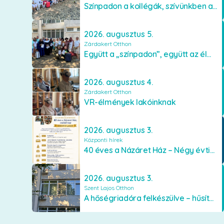
Színpadon a kollégák, szívünkben a lakók
2026. augusztus 5.
Zárdakert Otthon
Együtt a „színpadon”, együtt az élményekért 🎭✨
2026. augusztus 4.
Zárdakert Otthon
VR-élmények lakóinknak
2026. augusztus 3.
Központi hírek
40 éves a Názáret Ház – Négy évtized szeretetben és gondoskodásban
2026. augusztus 3.
Szent Lajos Otthon
A hőségriadóra felkészülve – hűsítő fejlesztések a Szent Lajos Otthonban