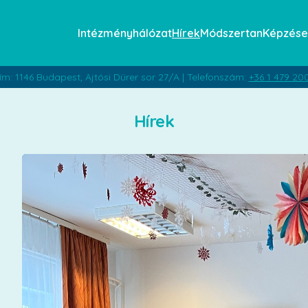
Intézményhálózat
Hírek
Módszertan
Képzése
ím: 1146 Budapest, Ajtósi Dürer sor 27/A | Telefonszám:
+36 1 479 20
Hírek