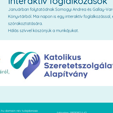
Interaktív foglalkozások
Januárban folytatódnak Somogyi Andrea és Gallay-Vara
Könyvtárból. Mai napon is egy interaktív foglalkozással,
szórakoztatására.
Hálás szívvel köszönjük a munkájukat.
at.hu domain név tulajdonosa:
Adószám: 19000912-1-42