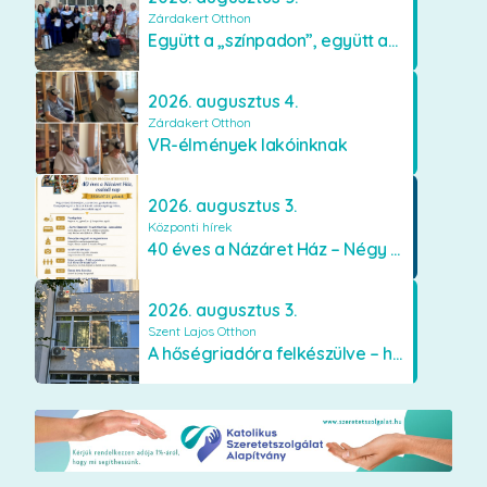
Zárdakert Otthon
Együtt a „színpadon”, együtt az élményekért 🎭✨
2026. augusztus 4.
Zárdakert Otthon
VR-élmények lakóinknak
2026. augusztus 3.
Központi hírek
40 éves a Názáret Ház – Négy évtized szeretetben és gondoskodásban
2026. augusztus 3.
Szent Lajos Otthon
A hőségriadóra felkészülve – hűsítő fejlesztések a Szent Lajos Otthonban