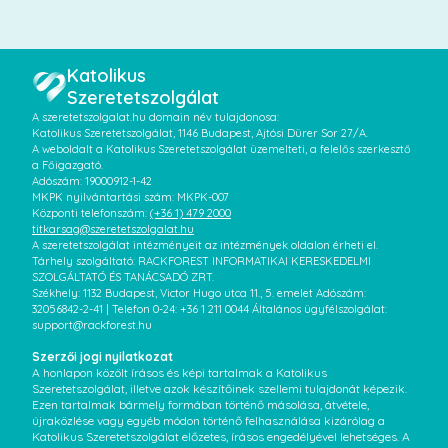
Katolikus
Szeretetszolgálat
A szeretetszolgalat.hu domain név tulajdonosa:
Katolikus Szeretetszolgálat, 1146 Budapest, Ajtósi Dürer Sor 27/A.
A weboldalt a Katolikus Szeretetszolgálat üzemelteti, a felelős szerkesztő
a Főigazgató.
Adószám: 19000912-1-42
MKPK nyilvántartási szám: MKPK-007
Központi telefonszám:
(+36 1) 479 2000
titkarsag@szeretetszolgalat.hu
A szeretetszolgálat intézményeit az intézmények oldalon érheti el.
Tárhely szolgáltató: RACKFOREST INFORMATIKAI KERESKEDELMI
SZOLGÁLTATÓ ÉS TANÁCSADÓ ZRT.
Székhely: 1132 Budapest, Victor Hugo utca 11., 5. emelet Adószám:
32056842-2-41 | Telefon 0-24: +36 1 211 0044 Általános ügyfélszolgálat:
support@rackforest.hu
Szerzői jogi nyilatkozat
A honlapon közölt írásos és képi tartalmak a Katolikus
Szeretetszolgálat, illetve azok készítőinek szellemi tulajdonát képezik.
Ezen tartalmak bármely formában történő másolása, átvétele,
újraközlése vagy egyéb módon történő felhasználása kizárólag a
Katolikus Szeretetszolgálat előzetes, írásos engedélyével lehetséges. A