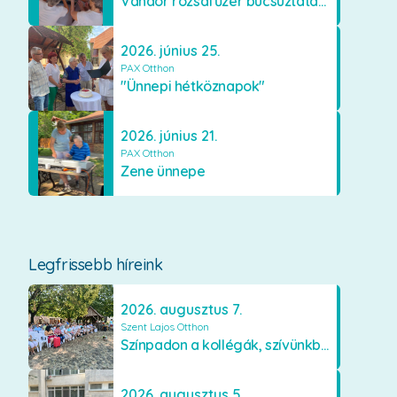
Vándor rózsafűzér búcsúztatása
2026. június 25.
PAX Otthon
"Ünnepi hétköznapok"
2026. június 21.
PAX Otthon
Zene ünnepe
Legfrissebb híreink
2026. augusztus 7.
Szent Lajos Otthon
Színpadon a kollégák, szívünkben a lakók
2026. augusztus 5.