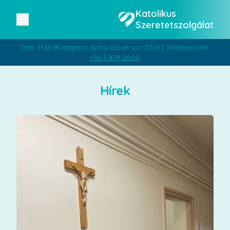
Katolikus
Szeretetszolgálat
Cím: 1146 Budapest, Ajtósi Dürer sor 27/A | Telefonszám:
+36 1 479 2000
Hírek