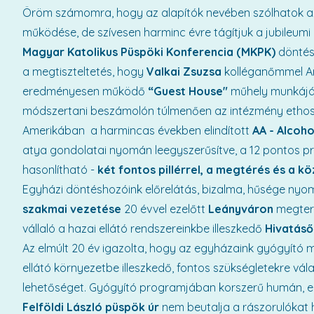
Öröm számomra, hogy az alapítók nevében szólhatok a
működése, de szívesen harminc évre tágítjuk a jubileumi
Magyar Katolikus Püspöki Konferencia (MKPK)
döntése
a megtiszteltetés, hogy
Valkai Zsuzsa
kolléganőmmel Ame
eredményesen működő
“Guest House"
műhely munkájá
módszertani beszámolón túlmenően az intézmény ethoszá
Amerikában a harmincas években elindított
AA - Alcoh
atya gondolatai nyomán leegyszerűsítve, a 12 pontos p
hasonlítható -
két fontos pillérrel, a megtérés és a k
Egyházi döntéshozóink előrelátás, bizalma, hűsége ny
szakmai vezetése
20 évvel ezelőtt
Leányváron
megtere
vállaló a hazai ellátó rendszereinkbe illeszkedő
Hivatáső
Az elmúlt 20 év igazolta, hogy az egyházaink gyógyító m
ellátó környezetbe illeszkedő, fontos szükségletekre vál
lehetőséget. Gyógyító programjában korszerű humán, em
Felföldi László püspök úr
nem beutalja a rászorulókat 