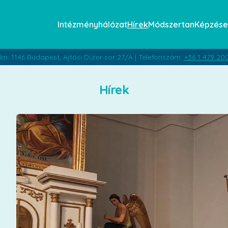
Intézményhálózat
Hírek
Módszertan
Képzése
ím: 1146 Budapest, Ajtósi Dürer sor 27/A | Telefonszám:
+36 1 479 20
Hírek