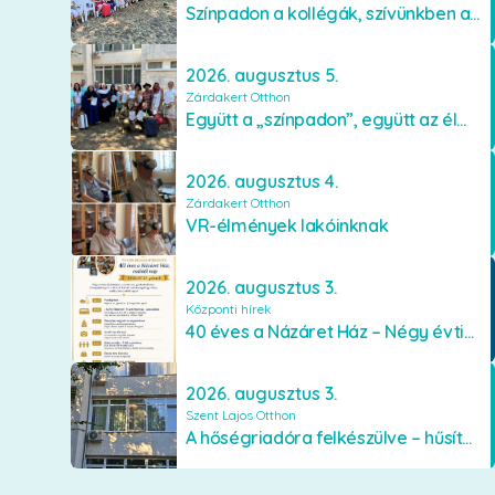
Színpadon a kollégák, szívünkben a lakók
2026. augusztus 5.
Zárdakert Otthon
Együtt a „színpadon”, együtt az élményekért 🎭✨
2026. augusztus 4.
Zárdakert Otthon
VR-élmények lakóinknak
2026. augusztus 3.
Központi hírek
40 éves a Názáret Ház – Négy évtized szeretetben és gondoskodásban
2026. augusztus 3.
Szent Lajos Otthon
A hőségriadóra felkészülve – hűsítő fejlesztések a Szent Lajos Otthonban