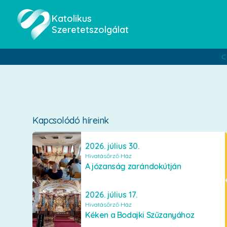
Katolikus
Szeretetszolgálat
C
Kapcsolódó híreink
2026. július 30.
Hivatásőrző Ház
A józanság zarándokútján
2026. július 17.
Hivatásőrző Ház
Kéken a Bodajki Szűzanyához