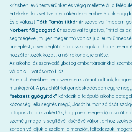
krízisben levő testvérünket és végig mellette áll a felép
értékeket közvetítve mer rákérdezni emberlétünk nagy 
És a választ
Tóth Tamás titkár úr
szavaival “modern g
Norbert főigazgató úr
szavaival folytatva, “hittel és 
segítségével, milyen megérintő volt az jubileumi ünnepsé
ünneplést, a vendéglátó háziasszonyok otthon - terem
hozzátartozók között a női rokonok, jelenléte.
Az alkohol és szenvedélybeteg embertársainkkal szemben
vállalt a Hivatásőrző Ház.
Az elmúlt években rendszeresen számot adtunk, kongr
munkájáról. A pszichiátriai gondoskodásban egyre nagy
“sebzett gyógyítók”
kérdezik a felépülő alkoholbetege
közösségi lelki segítés megújulását humanizálását szolg
a tapasztalati szakértők, hogy nem elegendő a saját nar
személy maga is segítővé, kísérővé váljon, ahhoz szüks
sorban vállaljuk a szellemi dimenziót, felfedezzük, mege