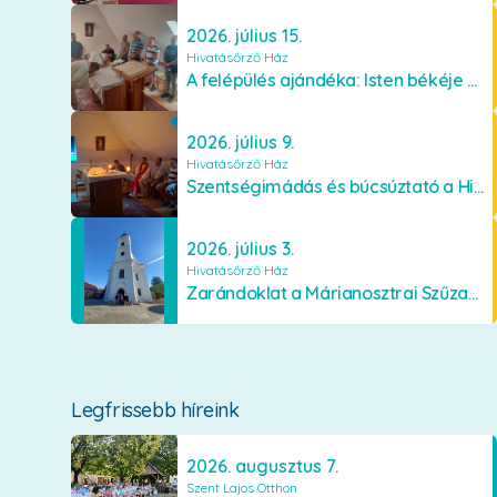
2026. július 15.
Hivatásőrző Ház
A felépülés ajándéka: Isten békéje és a boldogság
2026. július 9.
Hivatásőrző Ház
Szentségimádás és búcsúztató a Hivatásőrző Házban
2026. július 3.
Hivatásőrző Ház
Zarándoklat a Márianosztrai Szűzanyához
Legfrissebb híreink
2026. augusztus 7.
Szent Lajos Otthon