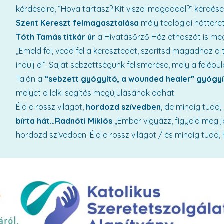
kérdéseire, “Hova tartasz? Kit viszel magaddal?” kérdés
Szent Kereszt felmagasztalása
mély teológiai háttere
Tóth Tamás titkár úr
a Hivatásőrző Ház ethoszát is meg
„Emeld fel, vedd fel a keresztedet, szorítsd magadhoz a t
indulj el”. Saját sebzettségünk felismerése, mely a felé
Talán a
“sebzett gyógyító, a wounded healer” gyógyí
melyet a lelki segítés megújulásának adhat.
Éld e rossz világot,
hordozd szívedben
, de mindig tudd,
bírta hát…Radnóti Miklós
„Ember vigyázz, figyeld meg jól
hordozd szívedben. Éld e rossz világot / és mindig tudd, 