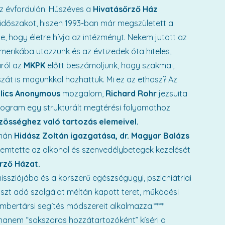
z évfordulón. Húszéves a
Hivatásőrző Ház
 időszakot, hiszen 1993-ban már megszületett a
, hogy életre hívja az intézményt. Nekem jutott az
rikába utazzunk és az évtizedek óta hiteles,
ról az
MKPK
előtt beszámoljunk, hogy szakmai,
t is magunkkal hozhattuk. Mi ez az ethosz? Az
olics Anonymous
mozgalom,
Richard Rohr
jezsuita
rogram egy strukturált megtérési folyamathoz
özösséghez való tartozás elemeivel.
omán
Hidász Zoltán igazgatása, dr. Magyar Balázs
mtette az alkohol és szenvedélybetegek kezelését
rző Házat.
issziójába és a korszerű egészségügyi, pszichiátriai
aszt adó szolgálat méltán kapott teret, működési
bertársi segítés módszereit alkalmazza.****
hanem “sokszoros hozzátartozóként” kíséri a