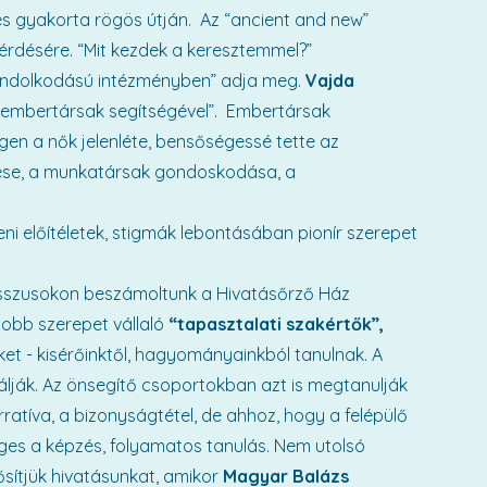
ülés gyakorta rögös útján. Az “ancient and new”
kérdésére. “Mit kezdek a keresztemmel?”
ondolkodású intézményben” adja meg.
Vajda
az embertársak segítségével”. Embertársak
gen a nők jelenléte, bensőségessé tette az
tése, a munkatársak gondoskodása, a
i előítéletek, stigmák lebontásában pionír szerepet
esszusokon beszámoltunk a Hivatásőrző Ház
obb szerepet vállaló
“tapasztalati szakértők”,
ket - kisérőinktől, hagyományainkból tanulnak. A
álják. Az önsegítő csoportokban azt is megtanulják
ratíva, a bizonyságtétel, de ahhoz, hogy a felépülő
éges a képzés, folyamatos tanulás. Nem utolsó
rősítjük hivatásunkat, amikor
Magyar Balázs