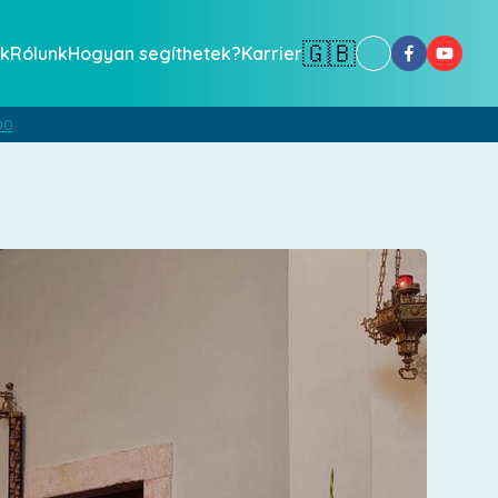
🇬🇧
k
Rólunk
Hogyan segíthetek?
Karrier
00