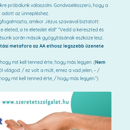
ekre próbálunk válaszolni. Gondviselésszerű, hogy a
t adott az ünnepléshez.
fogalmazta, amikor Jézus szavaival biztatott:
e életed, a te életedet éld!” “Vedd a kereszted és
pülésünk során mások gyógyításának eszköze lesz.
tási metafora az AA ethosz legszebb üzenete
 hogy mit kell tenned érte, hogy más legyen. (
Nem
 világod: / ez volt a múlt, emez a vad jelen, – /
hogy mit kell tenned érte, / hogy más legyen.”)