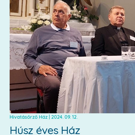
Hivatásőrző Ház
|
2024. 09. 12.
Húsz éves Ház