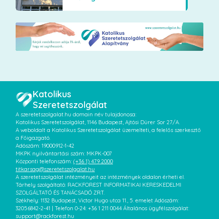
Katolikus
Szeretetszolgálat
A szeretetszolgalat.hu domain név tulajdonosa:
Katolikus Szeretetszolgálat, 1146 Budapest, Ajtósi Dürer Sor 27/A.
A weboldalt a Katolikus Szeretetszolgálat üzemelteti, a felelős szerkesztő
a Főigazgató.
Adószám: 19000912-1-42
MKPK nyilvántartási szám: MKPK-007
Központi telefonszám:
(+36 1) 479 2000
titkarsag@szeretetszolgalat.hu
A szeretetszolgálat intézményeit az intézmények oldalon érheti el.
Tárhely szolgáltató: RACKFOREST INFORMATIKAI KERESKEDELMI
SZOLGÁLTATÓ ÉS TANÁCSADÓ ZRT.
Székhely: 1132 Budapest, Victor Hugo utca 11., 5. emelet Adószám:
32056842-2-41 | Telefon 0-24: +36 1 211 0044 Általános ügyfélszolgálat:
support@rackforest.hu