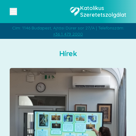
Katolikus
Szeretetszolgálat
Cím: 1146 Budapest, Ajtósi Dürer sor 27/A | Telefonszám:
+36 1 479 2000
Hírek