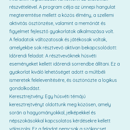
részvételével. A program célja az ünnepi hangulat
megteremtése mellett a közös élmény, a szellemi
aktivitás ösztönzése, valamint a memóriát és
figyelmet fejlesztő gyakorlatok alkalmazása volt.
A feladatok változatosak és játékosak voltak,
amelyekbe sok résztvevő aktívan bekapcsolódott:
Időrendi feladat: A résztvevőknek húsvéti
eseményeket kellett időrendi sorrendbe állítani. Ez a
gyakorlat kiváló lehetőséget adott a múltbéli
ismeretek felelevenítésére, és ösztönözte a logikus
gondolkodást.
Keresztrejtvény: Egy húsvéti témájú
keresztrejtvényt oldottunk meg közösen, amely
során a hagyományokkal, jelképekkel és
népszokásokkal kapcsolatos kérdésekre kellett
válaszolni. Ez a feladat nemcsak a szókincset