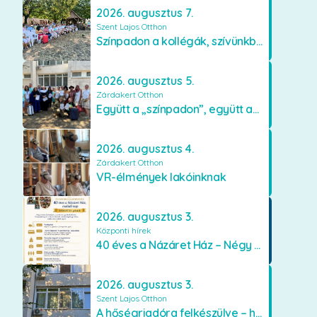
2026. augusztus 7.
Szent Lajos Otthon
Színpadon a kollégák, szívünkben a lakók
2026. augusztus 5.
Zárdakert Otthon
Együtt a „színpadon”, együtt az élményekért 🎭✨
2026. augusztus 4.
Zárdakert Otthon
VR-élmények lakóinknak
2026. augusztus 3.
Központi hírek
40 éves a Názáret Ház – Négy évtized szeretetben és gondoskodásban
2026. augusztus 3.
Szent Lajos Otthon
A hőségriadóra felkészülve – hűsítő fejlesztések a Szent Lajos Otthonban