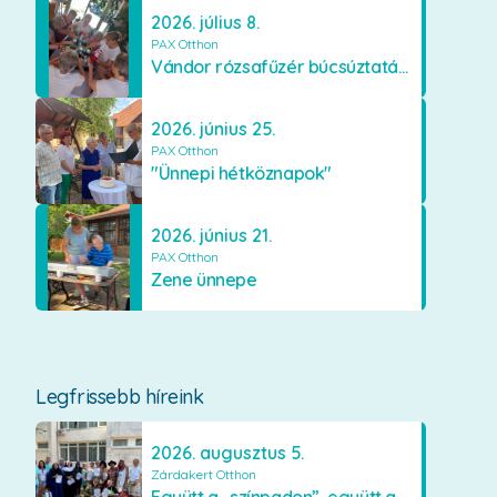
2026. július 8.
PAX Otthon
Vándor rózsafűzér búcsúztatása
2026. június 25.
PAX Otthon
"Ünnepi hétköznapok"
2026. június 21.
PAX Otthon
Zene ünnepe
Legfrissebb híreink
2026. augusztus 5.
Zárdakert Otthon
Együtt a „színpadon”, együtt az élményekért 🎭✨