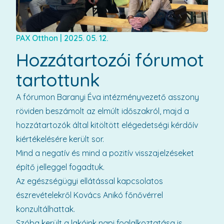
PAX Otthon
|
2025. 05. 12.
Hozzátartozói fórumot
tartottunk
A fórumon Baranyi Éva intézményvezető asszony
röviden beszámolt az elmúlt időszakról, majd a
hozzátartozók által kitöltött elégedetségi kérdőív
kiértékelésére került sor.
Mind a negatív és mind a pozitív visszajelzéseket
építő jelleggel fogadtuk.
Az egészségügyi ellátással kapcsolatos
észrevételekről Kovács Anikó főnővérrel
konzultálhattak.
Szóba került a lakóink napi foglalkoztatása is.