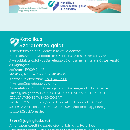
Katolikus
Szeretetszolgálat
A szeretetszolgalat.hu domain név tulajdonosa:
Katolikus Szeretetszolgálat, 1146 Budapest, Ajtósi Dürer Sor 27/A.
A weboldalt a Katolikus Szeretetszolgálat üzemelteti, a felelős szerkesztő
a Főigazgató.
Adószám: 19000912-1-42
MKPK nyilvántartási szám: MKPK-007
Központi telefonszám:
(+36 1) 479 2000
titkarsag@szeretetszolgalat.hu
A szeretetszolgálat intézményeit az intézmények oldalon érheti el.
Tárhely szolgáltató: RACKFOREST INFORMATIKAI KERESKEDELMI
SZOLGÁLTATÓ ÉS TANÁCSADÓ ZRT.
Székhely: 1132 Budapest, Victor Hugo utca 11., 5. emelet Adószám:
32056842-2-41 | Telefon 0-24: +36 1 211 0044 Általános ügyfélszolgálat:
support@rackforest.hu
Szerzői jogi nyilatkozat
A honlapon közölt írásos és képi tartalmak a Katolikus
Szeretetszolgálat, illetve azok készítőinek szellemi tulajdonát képezik.