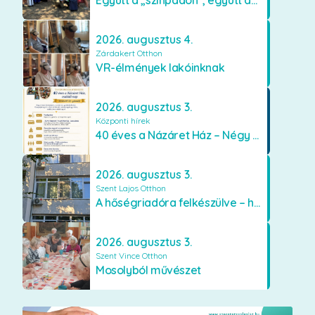
2026. augusztus 4.
Zárdakert Otthon
VR-élmények lakóinknak
2026. augusztus 3.
Központi hírek
40 éves a Názáret Ház – Négy évtized szeretetben és gondoskodásban
2026. augusztus 3.
Szent Lajos Otthon
A hőségriadóra felkészülve – hűsítő fejlesztések a Szent Lajos Otthonban
2026. augusztus 3.
Szent Vince Otthon
Mosolyból művészet