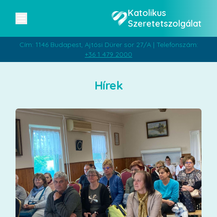
Katolikus
Szeretetszolgálat
Cím: 1146 Budapest, Ajtósi Dürer sor 27/A | Telefonszám:
+36 1 479 2000
Hírek