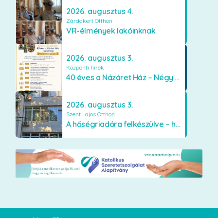
2026. augusztus 4.
Zárdakert Otthon
VR-élmények lakóinknak
2026. augusztus 3.
Központi hírek
40 éves a Názáret Ház – Négy évtized szeretetben és gondoskodásban
2026. augusztus 3.
Szent Lajos Otthon
A hőségriadóra felkészülve – hűsítő fejlesztések a Szent Lajos Otthonban