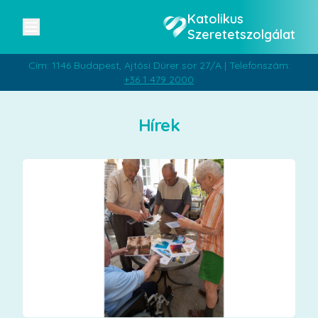
Katolikus
Szeretetszolgálat
Cím: 1146 Budapest, Ajtósi Dürer sor 27/A | Telefonszám:
+36 1 479 2000
Hírek