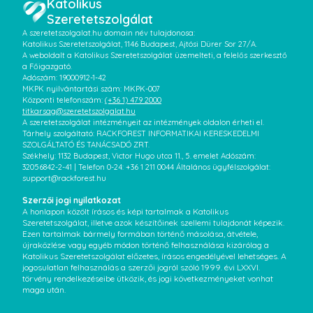
Katolikus
Szeretetszolgálat
A szeretetszolgalat.hu domain név tulajdonosa:
Katolikus Szeretetszolgálat, 1146 Budapest, Ajtósi Dürer Sor 27/A.
A weboldalt a Katolikus Szeretetszolgálat üzemelteti, a felelős szerkesztő
a Főigazgató.
Adószám: 19000912-1-42
MKPK nyilvántartási szám: MKPK-007
Központi telefonszám:
(+36 1) 479 2000
titkarsag@szeretetszolgalat.hu
A szeretetszolgálat intézményeit az intézmények oldalon érheti el.
Tárhely szolgáltató: RACKFOREST INFORMATIKAI KERESKEDELMI
SZOLGÁLTATÓ ÉS TANÁCSADÓ ZRT.
Székhely: 1132 Budapest, Victor Hugo utca 11., 5. emelet Adószám:
32056842-2-41 | Telefon 0-24: +36 1 211 0044 Általános ügyfélszolgálat:
support@rackforest.hu
Szerzői jogi nyilatkozat
A honlapon közölt írásos és képi tartalmak a Katolikus
Szeretetszolgálat, illetve azok készítőinek szellemi tulajdonát képezik.
Ezen tartalmak bármely formában történő másolása, átvétele,
újraközlése vagy egyéb módon történő felhasználása kizárólag a
Katolikus Szeretetszolgálat előzetes, írásos engedélyével lehetséges. A
jogosulatlan felhasználás a szerzői jogról szóló 1999. évi LXXVI.
törvény rendelkezéseibe ütközik, és jogi következményeket vonhat
maga után.