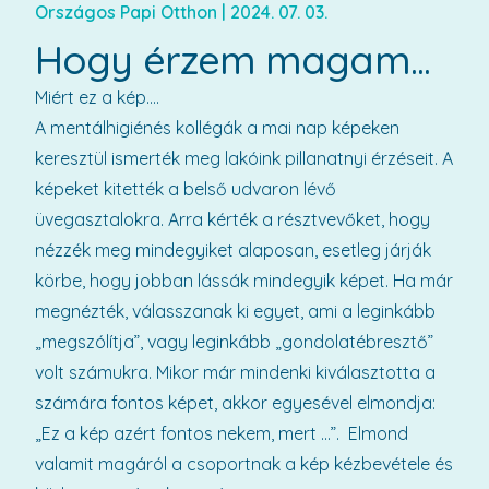
Országos Papi Otthon
|
2024. 07. 03.
Hogy érzem magam...
Miért ez a kép….
A mentálhigiénés kollégák a mai nap képeken
keresztül ismerték meg lakóink pillanatnyi érzéseit. A
képeket kitették a belső udvaron lévő
üvegasztalokra. Arra kérték a résztvevőket, hogy
nézzék meg mindegyiket alaposan, esetleg járják
körbe, hogy jobban lássák mindegyik képet. Ha már
megnézték, válasszanak ki egyet, ami a leginkább
„megszólítja”, vagy leginkább „gondolatébresztő”
volt számukra. Mikor már mindenki kiválasztotta a
számára fontos képet, akkor egyesével elmondja:
„Ez a kép azért fontos nekem, mert ...”. Elmond
valamit magáról a csoportnak a kép kézbevétele és