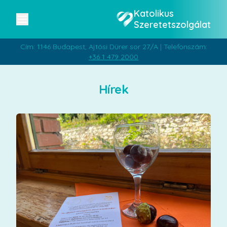
Katolikus
Szeretetszolgálat
Cím: 1146 Budapest, Ajtósi Dürer sor 27/A | Telefonszám:
+36 1 479 2000
Hírek