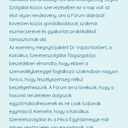
Szolgálat közös szervezésében ez a nap volt az
első olyan rendezvény, ami a Fórum aláírását
követően közös gondolkodással, szakmai
eszmecserével és gyakorlati praktikákkal
támasztottak alá.
Az esemény megnyitójaként Dr. Vajda Norbert, a
Katolikus Szeretetszolgálat főigazgatója
beszédében elmondta, hogy ebben a
szenvedélybeteggel foglalkozó szakmában nagyon
fontos, hogy feszélyezettség nélkül
beszélgethessünk. A Fórum arra törekszik, hogy a
hasonló területeken dolgozók
együttműködhessenek és ne csak tudjanak
egymásról. Kiemelte, hogy a Katolikus
Szeretetszolgálat és a Pécsi Egyházmegye már
milyen régóta jelen van egymásnak, sok