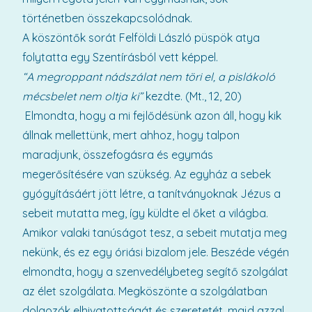
történetben összekapcsolódnak.
A köszöntők sorát Felföldi László püspök atya
folytatta egy Szentírásból vett képpel.
“A megroppant nádszálat nem töri el, a pislákoló
mécsbelet nem oltja ki”
kezdte. (Mt., 12, 20)
Elmondta, hogy a mi fejlődésünk azon áll, hogy kik
állnak mellettünk, mert ahhoz, hogy talpon
maradjunk, összefogásra és egymás
megerősítésére van szükség. Az egyház a sebek
gyógyításáért jött létre, a tanítványoknak Jézus a
sebeit mutatta meg, így küldte el őket a világba.
Amikor valaki tanúságot tesz, a sebeit mutatja meg
nekünk, és ez egy óriási bizalom jele. Beszéde végén
elmondta, hogy a szenvedélybeteg segítő szolgálat
az élet szolgálata. Megköszönte a szolgálatban
dolgozók elhivatottságát és szeretetét, majd azzal