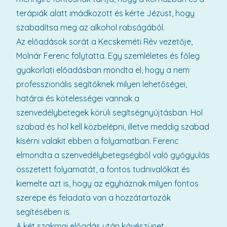
terápiák alatt imádkozott és kérte Jézust, hogy
szabadítsa meg az alkohol rabságából.
Az előadások sorát a Kecskeméti Rév vezetője,
Molnár Ferenc folytatta. Egy szemléletes és főleg
gyakorlati előadásban mondta el, hogy a nem
professzionális segítőknek milyen lehetőségei,
határai és kötelességei vannak a
szenvedélybetegek körüli segítségnyújtásban. Hol
szabad és hol kell közbelépni, illetve meddig szabad
kísérni valakit ebben a folyamatban. Ferenc
elmondta a szenvedélybetegségből való gyógyulás
összetett folyamatát, a fontos tudnivalókat és
kiemelte azt is, hogy az egyháznak milyen fontos
szerepe és feladata van a hozzátartozók
segítésében is.
A két szakmai előadás után kávészünet