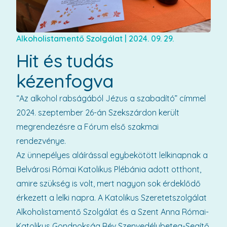
Alkoholistamentő Szolgálat
|
2024. 09. 29.
Hit és tudás
kézenfogva
“Az alkohol rabságából Jézus a szabadító” címmel
2024. szeptember 26-án Szekszárdon került
megrendezésre a Fórum első szakmai
rendezvénye.
Az ünnepélyes aláírással egybekötött lelkinapnak a
Belvárosi Római Katolikus Plébánia adott otthont,
amire szükség is volt, mert nagyon sok érdeklődő
érkezett a lelki napra. A Katolikus Szeretetszolgálat
Alkoholistamentő Szolgálat és a Szent Anna Római-
Katolikus Gondnokság Rév Szenvedélybeteg-Segítő