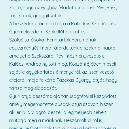
zárta, hogy az egyház feladata ma is ez. Menjetek,
tanítsatok, gyógyítsatok.
A beszédek után aláírták a a Katolikus Szociális és
Gyermekvédelmi Szakellátásokat és
Szolgáltatásokat Fenntartók Fórumának
egyezményét, majd ráfordultunk a szakmai napra,
amelyet a Szekszárdi Rév intézményvezetője
Kálóczi Andrea nyitott meg. Köszöntőjében mesélt
saját lelkigyakorlatos élményeiről, az Isten vezető
erejéről, majd felkérte Fazekas György atyát, hogy
tartsa meg előadását.
Gyuri atya beszámolója tanúságtétellel kezdődött,
amely megerősítette püspök atya szavait, hiszen
aki erről a világról beszél, a legmélyebb sebeit
mutatja meg a másiknak. Beszámolt arról is,
mennyire fontosnak tartja, hogy a kórházban és a