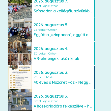
2026. augusztus 7.
Szent Lajos Otthon
Színpadon a kollégák, szívünkben a lakók
2026. augusztus 5.
Zárdakert Otthon
Együtt a „színpadon”, együtt az élményekért 🎭✨
2026. augusztus 4.
Zárdakert Otthon
VR-élmények lakóinknak
2026. augusztus 3.
Központi hírek
40 éves a Názáret Ház – Négy évtized szeretetben és gondoskodásban
2026. augusztus 3.
Szent Lajos Otthon
A hőségriadóra felkészülve – hűsítő fejlesztések a Szent Lajos Otthonban