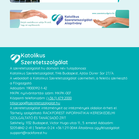
Katolikus
Szeretetszolgálat
A szeretetszolgalat.hu domain név tulajdonosa:
Katolikus Szeretetszolgálat, 1146 Budapest, Ajtósi Dürer Sor 27/A.
A weboldalt a Katolikus Szeretetszolgálat üzemelteti, a felelős szerkesztő
a Főigazgató.
Adószám: 19000912-1-42
MKPK nyilvántartási szám: MKPK-007
Központi telefonszám:
(+36 1) 479 2000
titkarsag@szeretetszolgalat.hu
A szeretetszolgálat intézményeit az intézmények oldalon érheti el.
Tárhely szolgáltató: RACKFOREST INFORMATIKAI KERESKEDELMI
SZOLGÁLTATÓ ÉS TANÁCSADÓ ZRT.
Székhely: 1132 Budapest, Victor Hugo utca 11., 5. emelet Adószám:
32056842-2-41 | Telefon 0-24: +36 1 211 0044 Általános ügyfélszolgálat:
support@rackforest.hu