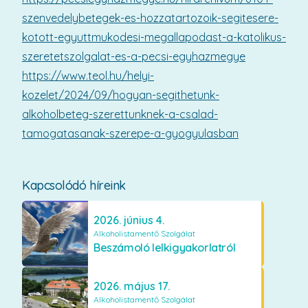
szenvedelybetegek-es-hozzatartozoik-segitesere-
kotott-egyuttmukodesi-megallapodast-a-katolikus-
szeretetszolgalat-es-a-pecsi-egyhazmegye
https://www.teol.hu/helyi-
kozelet/2024/09/hogyan-segithetunk-
alkoholbeteg-szerettunknek-a-csalad-
tamogatasanak-szerepe-a-gyogyulasban
Kapcsolódó híreink
2026. június 4.
Alkoholistamentő Szolgálat
Beszámoló lelkigyakorlatról
2026. május 17.
Alkoholistamentő Szolgálat