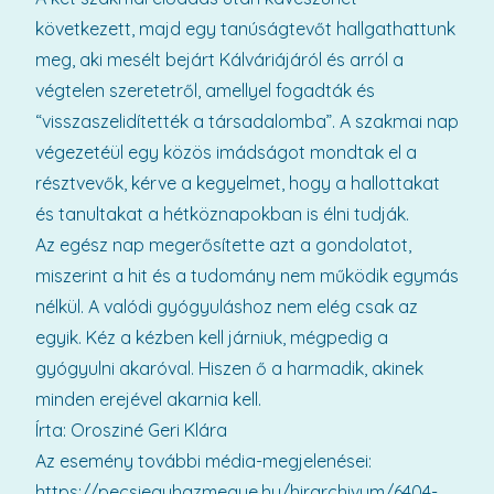
következett, majd egy tanúságtevőt hallgathattunk
meg, aki mesélt bejárt Kálváriájáról és arról a
végtelen szeretetről, amellyel fogadták és
“visszaszelidítették a társadalomba”. A szakmai nap
végezetéül egy közös imádságot mondtak el a
résztvevők, kérve a kegyelmet, hogy a hallottakat
és tanultakat a hétköznapokban is élni tudják.
Az egész nap megerősítette azt a gondolatot,
miszerint a hit és a tudomány nem működik egymás
nélkül. A valódi gyógyuláshoz nem elég csak az
egyik. Kéz a kézben kell járniuk, mégpedig a
gyógyulni akaróval. Hiszen ő a harmadik, akinek
minden erejével akarnia kell.
Írta: Orosziné Geri Klára
Az esemény további média-megjelenései:
https://pecsiegyhazmegye.hu/hirarchivum/6404-