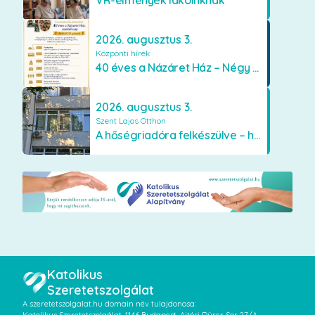
2026. augusztus 3.
Központi hírek
40 éves a Názáret Ház – Négy évtized szeretetben és gondoskodásban
2026. augusztus 3.
Szent Lajos Otthon
A hőségriadóra felkészülve – hűsítő fejlesztések a Szent Lajos Otthonban
Katolikus
Szeretetszolgálat
A szeretetszolgalat.hu domain név tulajdonosa: