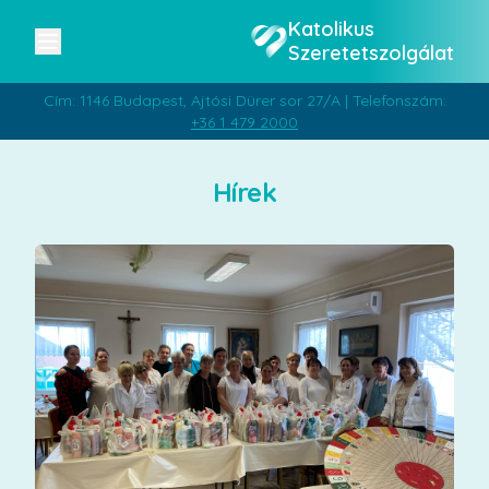
Katolikus
Szeretetszolgálat
Cím: 1146 Budapest, Ajtósi Dürer sor 27/A | Telefonszám:
+36 1 479 2000
Hírek