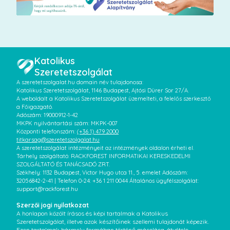
Katolikus
Szeretetszolgálat
A szeretetszolgalat.hu domain név tulajdonosa:
Katolikus Szeretetszolgálat, 1146 Budapest, Ajtósi Dürer Sor 27/A.
A weboldalt a Katolikus Szeretetszolgálat üzemelteti, a felelős szerkesztő
a Főigazgató.
Adószám: 19000912-1-42
MKPK nyilvántartási szám: MKPK-007
Központi telefonszám:
(+36 1) 479 2000
titkarsag@szeretetszolgalat.hu
A szeretetszolgálat intézményeit az intézmények oldalon érheti el.
Tárhely szolgáltató: RACKFOREST INFORMATIKAI KERESKEDELMI
SZOLGÁLTATÓ ÉS TANÁCSADÓ ZRT.
Székhely: 1132 Budapest, Victor Hugo utca 11., 5. emelet Adószám:
32056842-2-41 | Telefon 0-24: +36 1 211 0044 Általános ügyfélszolgálat:
support@rackforest.hu
Szerzői jogi nyilatkozat
A honlapon közölt írásos és képi tartalmak a Katolikus
Szeretetszolgálat, illetve azok készítőinek szellemi tulajdonát képezik.
Ezen tartalmak bármely formában történő másolása, átvétele,