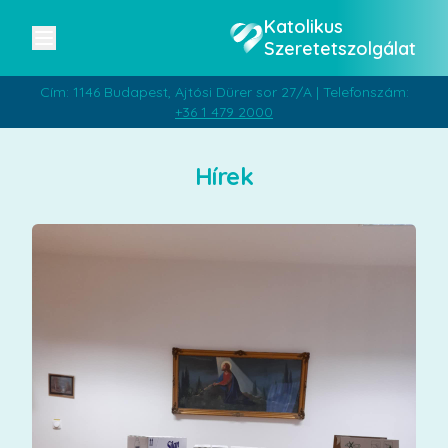
Katolikus
Szeretetszolgálat
Cím: 1146 Budapest, Ajtósi Dürer sor 27/A | Telefonszám:
+36 1 479 2000
Hírek