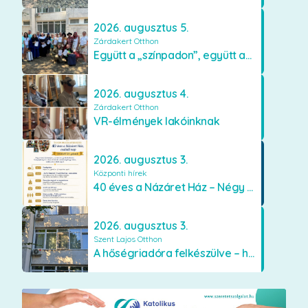
2026. augusztus 5.
Zárdakert Otthon
Együtt a „színpadon”, együtt az élményekért 🎭✨
2026. augusztus 4.
Zárdakert Otthon
VR-élmények lakóinknak
2026. augusztus 3.
Központi hírek
40 éves a Názáret Ház – Négy évtized szeretetben és gondoskodásban
2026. augusztus 3.
Szent Lajos Otthon
A hőségriadóra felkészülve – hűsítő fejlesztések a Szent Lajos Otthonban