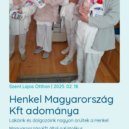
Szent Lajos Otthon
|
2025. 02. 18.
Henkel Magyarország
Kft adománya
Lakóink és dolgozóink nagyon örültek a Henkel
Magyarország Kft által a Katolikus