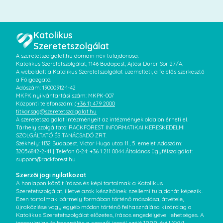
Katolikus
Szeretetszolgálat
A szeretetszolgalat.hu domain név tulajdonosa:
Katolikus Szeretetszolgálat, 1146 Budapest, Ajtósi Dürer Sor 27/A.
A weboldalt a Katolikus Szeretetszolgálat üzemelteti, a felelős szerkesztő
a Főigazgató.
Adószám: 19000912-1-42
MKPK nyilvántartási szám: MKPK-007
Központi telefonszám:
(+36 1) 479 2000
titkarsag@szeretetszolgalat.hu
A szeretetszolgálat intézményeit az intézmények oldalon érheti el.
Tárhely szolgáltató: RACKFOREST INFORMATIKAI KERESKEDELMI
SZOLGÁLTATÓ ÉS TANÁCSADÓ ZRT.
Székhely: 1132 Budapest, Victor Hugo utca 11., 5. emelet Adószám:
32056842-2-41 | Telefon 0-24: +36 1 211 0044 Általános ügyfélszolgálat:
support@rackforest.hu
Szerzői jogi nyilatkozat
A honlapon közölt írásos és képi tartalmak a Katolikus
Szeretetszolgálat, illetve azok készítőinek szellemi tulajdonát képezik.
Ezen tartalmak bármely formában történő másolása, átvétele,
újraközlése vagy egyéb módon történő felhasználása kizárólag a
Katolikus Szeretetszolgálat előzetes, írásos engedélyével lehetséges. A
jogosulatlan felhasználás a szerzői jogról szóló 1999. évi LXXVI.