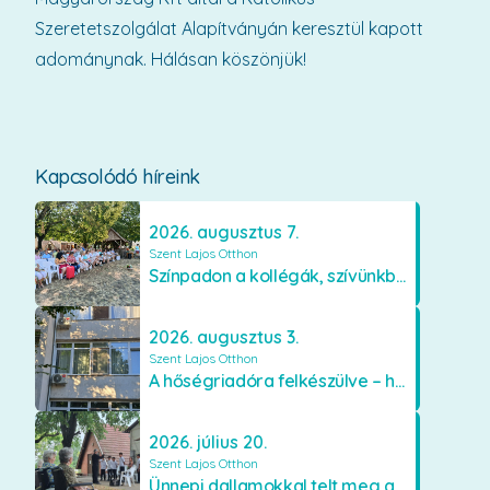
Szeretetszolgálat Alapítványán keresztül kapott
adománynak. Hálásan köszönjük!
Kapcsolódó híreink
2026. augusztus 7.
Szent Lajos Otthon
Színpadon a kollégák, szívünkben a lakók
2026. augusztus 3.
Szent Lajos Otthon
A hőségriadóra felkészülve – hűsítő fejlesztések a Szent Lajos Otthonban
2026. július 20.
Szent Lajos Otthon
Ünnepi dallamokkal telt meg a Szent Lajos Otthon