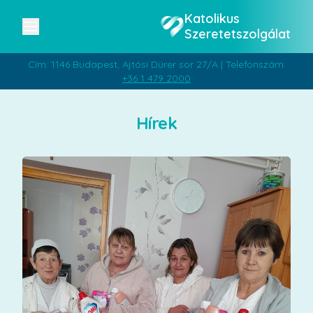
Katolikus
Szeretetszolgálat
Cím: 1146 Budapest, Ajtósi Dürer sor 27/A | Telefonszám:
+36 1 479 2000
Hírek