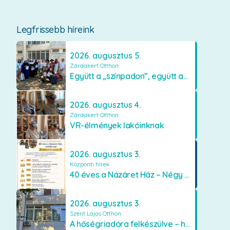
Legfrissebb híreink
2026. augusztus 5.
Zárdakert Otthon
Együtt a „színpadon”, együtt az élményekért 🎭✨
2026. augusztus 4.
Zárdakert Otthon
VR-élmények lakóinknak
2026. augusztus 3.
Központi hírek
40 éves a Názáret Ház – Négy évtized szeretetben és gondoskodásban
2026. augusztus 3.
Szent Lajos Otthon
A hőségriadóra felkészülve – hűsítő fejlesztések a Szent Lajos Otthonban