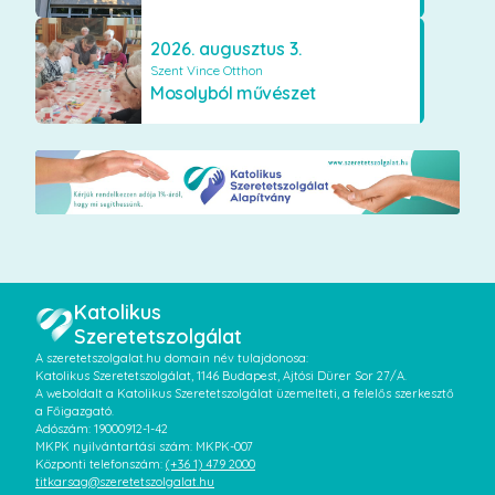
2026. augusztus 3.
Szent Vince Otthon
Mosolyból művészet
Katolikus
Szeretetszolgálat
A szeretetszolgalat.hu domain név tulajdonosa:
Katolikus Szeretetszolgálat, 1146 Budapest, Ajtósi Dürer Sor 27/A.
A weboldalt a Katolikus Szeretetszolgálat üzemelteti, a felelős szerkesztő
a Főigazgató.
Adószám: 19000912-1-42
MKPK nyilvántartási szám: MKPK-007
Központi telefonszám:
(+36 1) 479 2000
titkarsag@szeretetszolgalat.hu