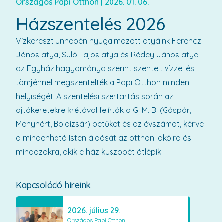
Országos Papi Otthon
|
2026. 01. 06.
Házszentelés 2026
Vízkereszt ünnepén nyugalmazott atyáink Ferencz
János atya, Suló Lajos atya és Rédey János atya
az Egyház hagyománya szerint szentelt vízzel és
tömjénnel megszentelték a Papi Otthon minden
helyiségét. A szentelési szertartás során az
ajtókeretekre krétával felírták a G. M. B. (Gáspár,
Menyhért, Boldizsár) betűket és az évszámot, kérve
a mindenható Isten áldását az otthon lakóira és
mindazokra, akik e ház küszöbét átlépik.
Kapcsolódó híreink
2026. július 29.
Országos Papi Otthon