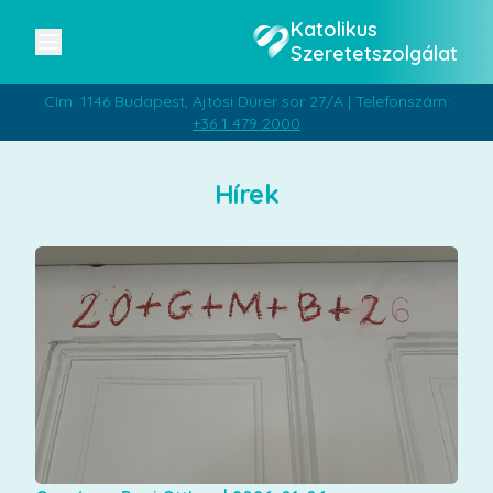
Katolikus
Szeretetszolgálat
Cím: 1146 Budapest, Ajtósi Dürer sor 27/A | Telefonszám:
+36 1 479 2000
Hírek