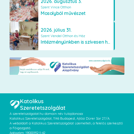
2026. augusztus 3.
Szent Vince Otthon
Mosolyból művészet
2026. július 31.
Szent Vendel Otthon és Ház
Intézményünkben is szívesen használják a VR szemüveget
Katolikus
Szeretetszolgálat
A szeretetszolgalat.hu domain név tulajdonosa:
Katolikus Szeretetszolgálat, 1146 Budapest, Ajtósi Dürer Sor 27/A.
A weboldalt a Katolikus Szeretetszolgálat üzemelteti, a felelős szerkesztő
a Főigazgató.
Adószám: 19000912-1-42