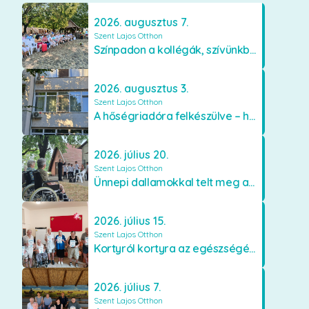
2026. augusztus 7.
Szent Lajos Otthon
Színpadon a kollégák, szívünkben a lakók
2026. augusztus 3.
Szent Lajos Otthon
A hőségriadóra felkészülve – hűsítő fejlesztések a Szent Lajos Otthonban
2026. július 20.
Szent Lajos Otthon
Ünnepi dallamokkal telt meg a Szent Lajos Otthon
2026. július 15.
Szent Lajos Otthon
Kortyról kortyra az egészségért!
2026. július 7.
Szent Lajos Otthon