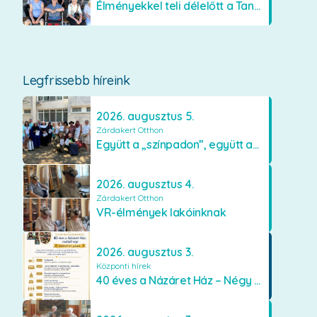
Élményekkel teli délelőtt a Tanyacsárdában
Legfrissebb híreink
2026. augusztus 5.
Zárdakert Otthon
Együtt a „színpadon”, együtt az élményekért 🎭✨
2026. augusztus 4.
Zárdakert Otthon
VR-élmények lakóinknak
2026. augusztus 3.
Központi hírek
40 éves a Názáret Ház – Négy évtized szeretetben és gondoskodásban