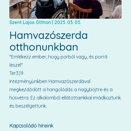
Szent Lajos Otthon
|
2025. 03. 05.
Hamvazószerda
otthonunkban
"Emlékezz ember, hogy porból vagy, és porrá
leszel"
Ter.3,19
Intézményünkben Hamvazószerdával
megkezdődött a hangolódás a nagyböjtre és a
húsvétra. Ez alkalomból ellátottainkkal imádkoztunk
és beszélgettünk.
Kapcsolódó híreink