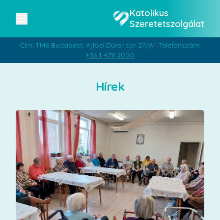
Katolikus
Szeretetszolgálat
Cím: 1146 Budapest, Ajtósi Dürer sor 27/A | Telefonszám:
+36 1 479 2000
Hírek