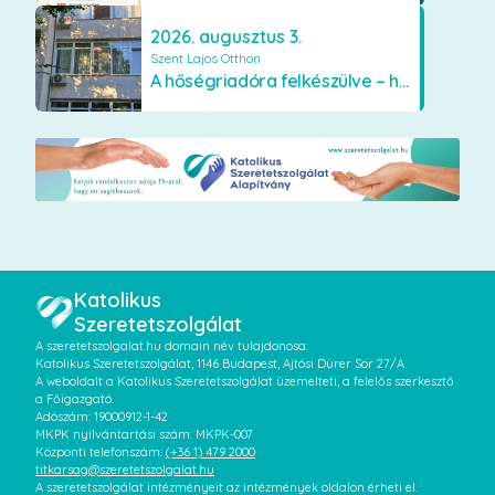
2026. augusztus 3.
Szent Lajos Otthon
A hőségriadóra felkészülve – hűsítő fejlesztések a Szent Lajos Otthonban
Katolikus
Szeretetszolgálat
A szeretetszolgalat.hu domain név tulajdonosa:
Katolikus Szeretetszolgálat, 1146 Budapest, Ajtósi Dürer Sor 27/A.
A weboldalt a Katolikus Szeretetszolgálat üzemelteti, a felelős szerkesztő
a Főigazgató.
Adószám: 19000912-1-42
MKPK nyilvántartási szám: MKPK-007
Központi telefonszám:
(+36 1) 479 2000
titkarsag@szeretetszolgalat.hu
A szeretetszolgálat intézményeit az intézmények oldalon érheti el.