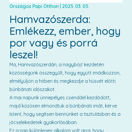
Országos Papi Otthon
|
2025. 03. 05.
Hamvazószerda:
Emlékezz, ember, hogy
por vagy és porrá
leszel!
Ma, Hamvazószerdán, a nagyböjt kezdetén
közösségünk összegyűlt, hogy együtt imádkozzon,
elmélyüljön a hitben és megkezdje a húsvét előtti
bűnbánati időszakot.
A mai napunk ünnepélyes csenddel kezdődött,
majd közösen elmondtuk a bűnbánati imát, kérve
Istent, hogy segítsen bennünket a tisztulásban és a
jócselekedetek gyakorlásában.
Ez a nap különleges alkalom volt arra, hogy