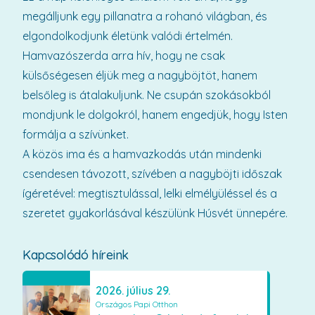
megálljunk egy pillanatra a rohanó világban, és
elgondolkodjunk életünk valódi értelmén.
Hamvazószerda arra hív, hogy ne csak
külsőségesen éljük meg a nagyböjtöt, hanem
belsőleg is átalakuljunk. Ne csupán szokásokból
mondjunk le dolgokról, hanem engedjük, hogy Isten
formálja a szívünket.
A közös ima és a hamvazkodás után mindenki
csendesen távozott, szívében a nagyböjti időszak
ígéretével: megtisztulással, lelki elmélyüléssel és a
szeretet gyakorlásával készülünk Húsvét ünnepére.
Kapcsolódó híreink
2026. július 29.
Országos Papi Otthon