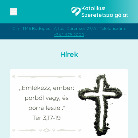
Katolikus
Szeretetszolgálat
Cím: 1146 Budapest, Ajtósi Dürer sor 27/A | Telefonszám:
+36 1 479 2000
Hírek