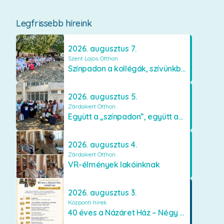
Legfrissebb híreink
2026. augusztus 7.
Szent Lajos Otthon
Színpadon a kollégák, szívünkben a lakók
2026. augusztus 5.
Zárdakert Otthon
Együtt a „színpadon”, együtt az élményekért 🎭✨
2026. augusztus 4.
Zárdakert Otthon
VR-élmények lakóinknak
2026. augusztus 3.
Központi hírek
40 éves a Názáret Ház – Négy évtized szeretetben és gondoskodásban