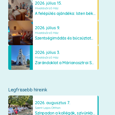
2026. július 15.
Hivatásőrző Ház
A felépülés ajándéka: Isten békéje és a boldogság
2026. július 9.
Hivatásőrző Ház
Szentségimádás és búcsúztató a Hivatásőrző Házban
2026. július 3.
Hivatásőrző Ház
Zarándoklat a Márianosztrai Szűzanyához
Legfrissebb híreink
2026. augusztus 7.
Szent Lajos Otthon
Színpadon a kollégák, szívünkben a lakók