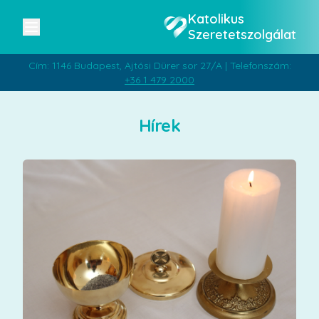
Katolikus
Szeretetszolgálat
Cím: 1146 Budapest, Ajtósi Dürer sor 27/A | Telefonszám:
+36 1 479 2000
Hírek