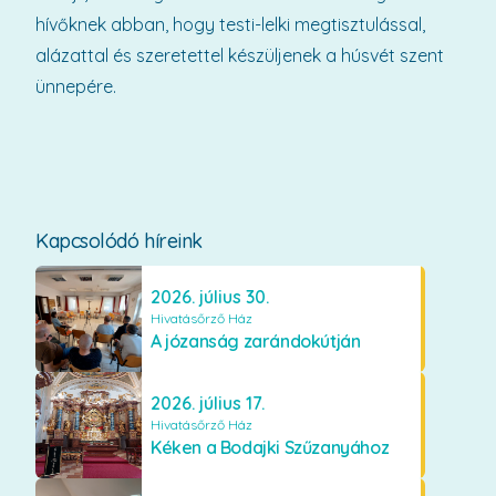
hívőknek abban, hogy testi-lelki megtisztulással,
alázattal és szeretettel készüljenek a húsvét szent
ünnepére.
Kapcsolódó híreink
2026. július 30.
Hivatásőrző Ház
A józanság zarándokútján
2026. július 17.
Hivatásőrző Ház
Kéken a Bodajki Szűzanyához