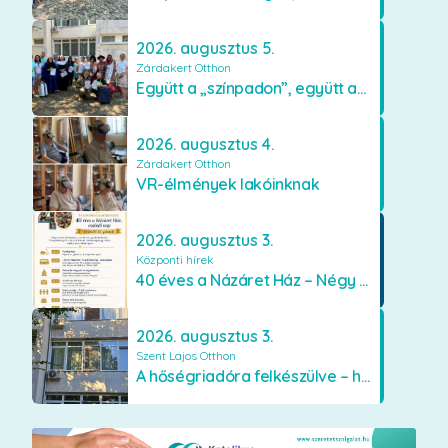
2026. augusztus 5.
Zárdakert Otthon
Együtt a „színpadon”, együtt az élményekért 🎭✨
2026. augusztus 4.
Zárdakert Otthon
VR-élmények lakóinknak
2026. augusztus 3.
Központi hírek
40 éves a Názáret Ház – Négy évtized szeretetben és gondoskodásban
2026. augusztus 3.
Szent Lajos Otthon
A hőségriadóra felkészülve – hűsítő fejlesztések a Szent Lajos Otthonban