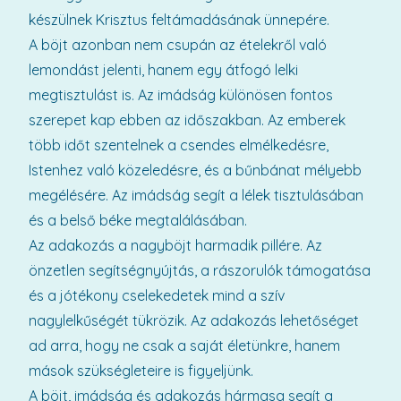
készülnek Krisztus feltámadásának ünnepére.
A böjt azonban nem csupán az ételekről való
lemondást jelenti, hanem egy átfogó lelki
megtisztulást is. Az imádság különösen fontos
szerepet kap ebben az időszakban. Az emberek
több időt szentelnek a csendes elmélkedésre,
Istenhez való közeledésre, és a bűnbánat mélyebb
megélésére. Az imádság segít a lélek tisztulásában
és a belső béke megtalálásában.
Az adakozás a nagyböjt harmadik pillére. Az
önzetlen segítségnyújtás, a rászorulók támogatása
és a jótékony cselekedetek mind a szív
nagylelkűségét tükrözik. Az adakozás lehetőséget
ad arra, hogy ne csak a saját életünkre, hanem
mások szükségleteire is figyeljünk.
A böjt, imádság és adakozás hármasa segít a