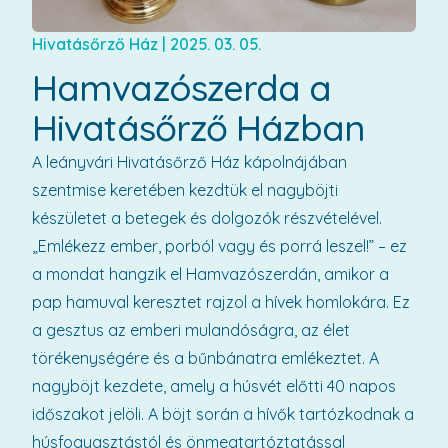
Hivatásőrző Ház
|
2025. 03. 05.
Hamvazószerda a
Hivatásőrző Házban
A leányvári Hivatásőrző Ház kápolnájában
szentmise keretében kezdtük el nagyböjti
készületet a betegek és dolgozók részvételével.
„Emlékezz ember, porból vagy és porrá leszel!” – ez
a mondat hangzik el Hamvazószerdán, amikor a
pap hamuval keresztet rajzol a hívek homlokára. Ez
a gesztus az emberi mulandóságra, az élet
törékenységére és a bűnbánatra emlékeztet. A
nagyböjt kezdete, amely a húsvét előtti 40 napos
időszakot jelöli. A böjt során a hívők tartózkodnak a
húsfogyasztástól és önmegtartóztatással