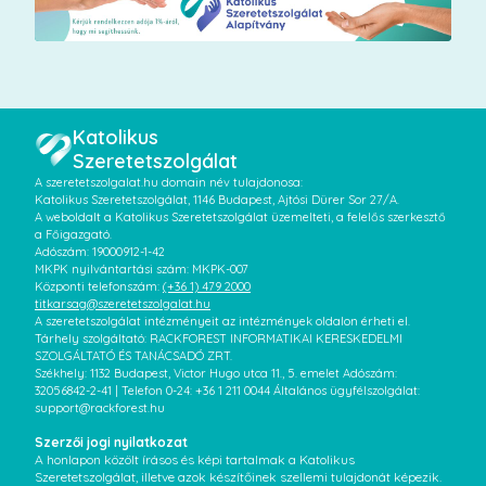
Katolikus
Szeretetszolgálat
A szeretetszolgalat.hu domain név tulajdonosa:
Katolikus Szeretetszolgálat, 1146 Budapest, Ajtósi Dürer Sor 27/A.
A weboldalt a Katolikus Szeretetszolgálat üzemelteti, a felelős szerkesztő
a Főigazgató.
Adószám: 19000912-1-42
MKPK nyilvántartási szám: MKPK-007
Központi telefonszám:
(+36 1) 479 2000
titkarsag@szeretetszolgalat.hu
A szeretetszolgálat intézményeit az intézmények oldalon érheti el.
Tárhely szolgáltató: RACKFOREST INFORMATIKAI KERESKEDELMI
SZOLGÁLTATÓ ÉS TANÁCSADÓ ZRT.
Székhely: 1132 Budapest, Victor Hugo utca 11., 5. emelet Adószám:
32056842-2-41 | Telefon 0-24: +36 1 211 0044 Általános ügyfélszolgálat:
support@rackforest.hu
Szerzői jogi nyilatkozat
A honlapon közölt írásos és képi tartalmak a Katolikus
Szeretetszolgálat, illetve azok készítőinek szellemi tulajdonát képezik.