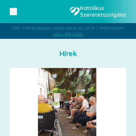
Katolikus
Szeretetszolgálat
Cím: 1146 Budapest, Ajtósi Dürer sor 27/A | Telefonszám:
+36 1 479 2000
Hírek