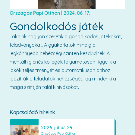
Országos Papi Otthon
|
2024. 06. 17.
Gondolkodós játék
Lakóink nagyon szeretik a gondolkodós játékokat,
feladványokat. A gyakorlatok mindig a
legkönnyebb nehézségi szinten kezdődnek. A
mentálhigiénés kollégák folyamatosan figyelik a
lakók teljesítményét és automatikusan ahhoz
igazítják a feladatok nehézségét. Így mindenki a
maga szintjén talál kihívásokat.
Kapcsolódó híreink
2026. július 29.
Országos Papi Otthon