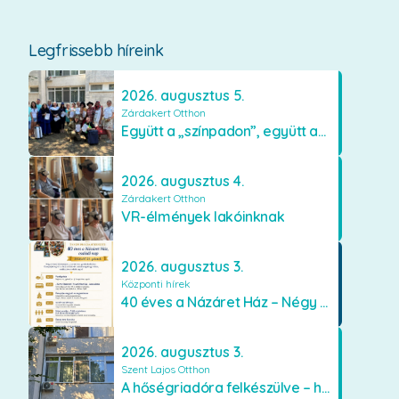
Legfrissebb híreink
2026. augusztus 5.
Zárdakert Otthon
Együtt a „színpadon”, együtt az élményekért 🎭✨
2026. augusztus 4.
Zárdakert Otthon
VR-élmények lakóinknak
2026. augusztus 3.
Központi hírek
40 éves a Názáret Ház – Négy évtized szeretetben és gondoskodásban
2026. augusztus 3.
Szent Lajos Otthon
A hőségriadóra felkészülve – hűsítő fejlesztések a Szent Lajos Otthonban