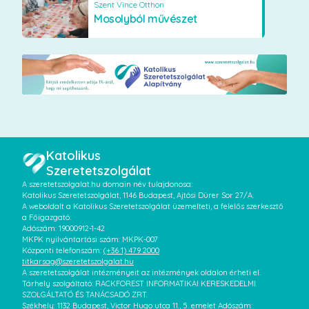
Szent Vince Otthon
Mosolyból művészet
Katolikus
Szeretetszolgálat
A szeretetszolgalat.hu domain név tulajdonosa:
Katolikus Szeretetszolgálat, 1146 Budapest, Ajtósi Dürer Sor 27/A.
A weboldalt a Katolikus Szeretetszolgálat üzemelteti, a felelős szerkesztő
a Főigazgató.
Adószám: 19000912-1-42
MKPK nyilvántartási szám: MKPK-007
Központi telefonszám:
(+36 1) 479 2000
titkarsag@szeretetszolgalat.hu
A szeretetszolgálat intézményeit az intézmények oldalon érheti el.
Tárhely szolgáltató: RACKFOREST INFORMATIKAI KERESKEDELMI
SZOLGÁLTATÓ ÉS TANÁCSADÓ ZRT.
Székhely: 1132 Budapest, Victor Hugo utca 11., 5. emelet Adószám: