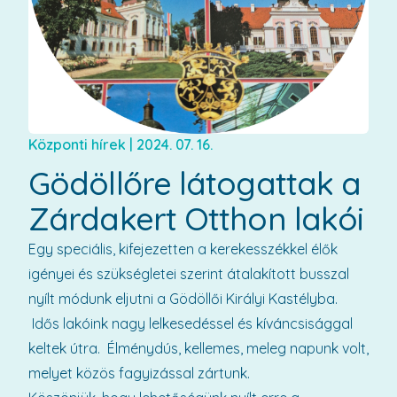
Központi hírek
|
2024. 07. 16.
Gödöllőre látogattak a
Zárdakert Otthon lakói
Egy speciális, kifejezetten a kerekesszékkel élők
igényei és szükségletei szerint átalakított busszal
nyílt módunk eljutni a Gödöllői Királyi Kastélyba.
Idős lakóink nagy lelkesedéssel és kíváncsisággal
keltek útra. Élménydús, kellemes, meleg napunk volt,
melyet közös fagyizással zártunk.