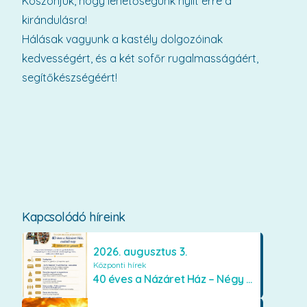
Köszönjük, hogy lehetőségünk nyílt erre a
kirándulásra!
Hálásak vagyunk a kastély dolgozóinak
kedvességért, és a két sofőr rugalmasságáért,
segítőkészségéért!
Kapcsolódó híreink
2026. augusztus 3.
Központi hírek
40 éves a Názáret Ház – Négy évtized szeretetben és gondoskodásban