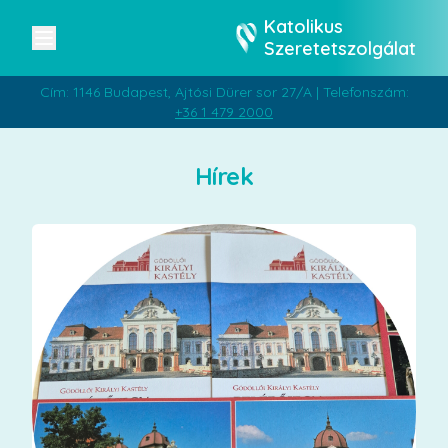
Katolikus
Szeretetszolgálat
Cím: 1146 Budapest, Ajtósi Dürer sor 27/A | Telefonszám:
+36 1 479 2000
Hírek