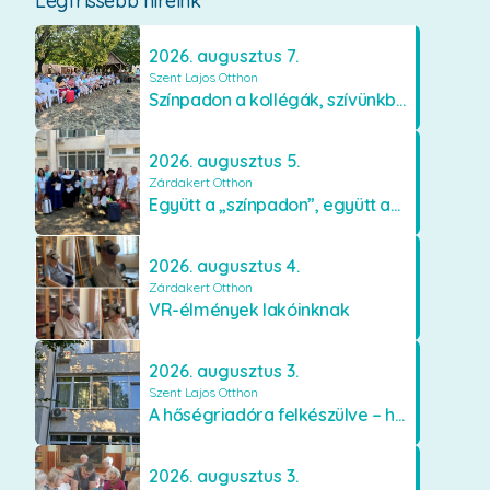
Legfrissebb híreink
2026. augusztus 7.
Szent Lajos Otthon
Színpadon a kollégák, szívünkben a lakók
2026. augusztus 5.
Zárdakert Otthon
Együtt a „színpadon”, együtt az élményekért 🎭✨
2026. augusztus 4.
Zárdakert Otthon
VR-élmények lakóinknak
2026. augusztus 3.
Szent Lajos Otthon
A hőségriadóra felkészülve – hűsítő fejlesztések a Szent Lajos Otthonban
2026. augusztus 3.