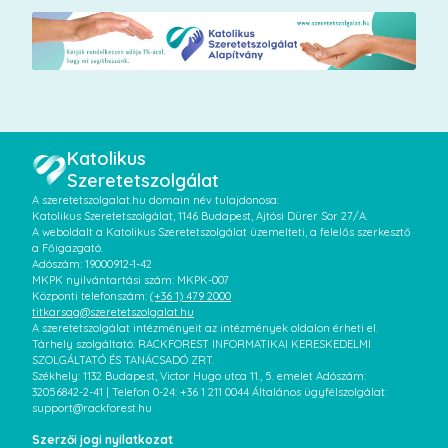
Katolikus
Szeretetszolgálat
A szeretetszolgalat.hu domain név tulajdonosa:
Katolikus Szeretetszolgálat, 1146 Budapest, Ajtósi Dürer Sor 27/A.
A weboldalt a Katolikus Szeretetszolgálat üzemelteti, a felelős szerkesztő
a Főigazgató.
Adószám: 19000912-1-42
MKPK nyilvántartási szám: MKPK-007
Központi telefonszám:
(+36 1) 479 2000
titkarsag@szeretetszolgalat.hu
A szeretetszolgálat intézményeit az intézmények oldalon érheti el.
Tárhely szolgáltató: RACKFOREST INFORMATIKAI KERESKEDELMI
SZOLGÁLTATÓ ÉS TANÁCSADÓ ZRT.
Székhely: 1132 Budapest, Victor Hugo utca 11., 5. emelet Adószám:
32056842-2-41 | Telefon 0-24: +36 1 211 0044 Általános ügyfélszolgálat:
support@rackforest.hu
Szerzői jogi nyilatkozat