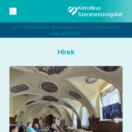
Katolikus
Szeretetszolgálat
Cím: 1146 Budapest, Ajtósi Dürer sor 27/A | Telefonszám:
+36 1 479 2000
Hírek