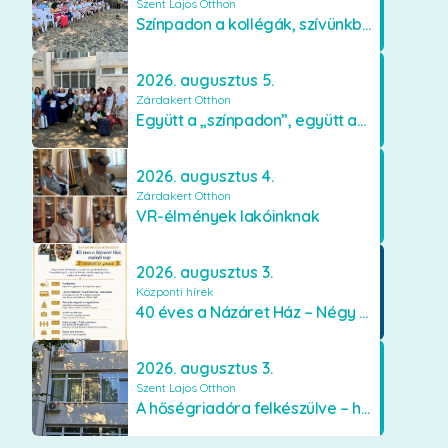
Szent Lajos Otthon
Színpadon a kollégák, szívünkben a lakók
2026. augusztus 5.
Zárdakert Otthon
Együtt a „színpadon”, együtt az élményekért 🎭✨
2026. augusztus 4.
Zárdakert Otthon
VR-élmények lakóinknak
2026. augusztus 3.
Központi hírek
40 éves a Názáret Ház – Négy évtized szeretetben és gondoskodásban
2026. augusztus 3.
Szent Lajos Otthon
A hőségriadóra felkészülve – hűsítő fejlesztések a Szent Lajos Otthonban