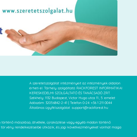
A szeretetszolgálat intézményeit az intézmények oldalon
érheti el. Tárhely szolgáltató: RACKFOREST INFORMATIKAI
KERESKEDELMI SZOLGÁLTATÓ ÉS TANÁCSADÓ ZRT.
Székhely: 1132 Budapest, Victor Hugo utca 11., 5. emelet
Adószám: 32056842-2-41 | Telefon 0-24: +36 1 211 0044
Általános ügyfélszolgálat: support@rackforest.hu
an történő másolása, átvétele, újraközlése vagy egyéb módon történő
XVI. törvény rendelkezéseibe ütközik, és jogi következményeket vonhat maga