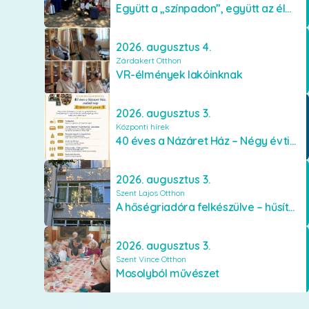
Együtt a „színpadon”, együtt az élményekért 🎭✨
2026. augusztus 4.
Zárdakert Otthon
VR-élmények lakóinknak
2026. augusztus 3.
Központi hírek
40 éves a Názáret Ház – Négy évtized szeretetben és gondoskodásban
2026. augusztus 3.
Szent Lajos Otthon
A hőségriadóra felkészülve – hűsítő fejlesztések a Szent Lajos Otthonban
2026. augusztus 3.
Szent Vince Otthon
Mosolyból művészet