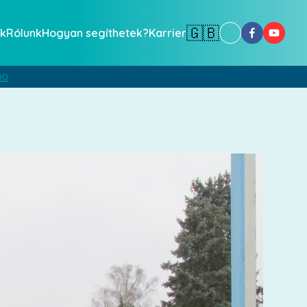
🇬🇧
k
Rólunk
Hogyan segíthetek?
Karrier
00