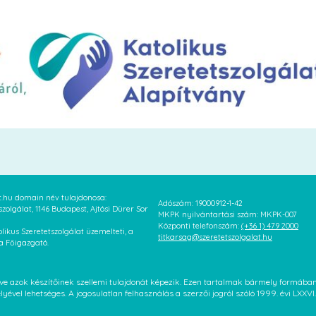
at.hu domain név tulajdonosa:
Adószám: 19000912-1-42
szolgálat, 1146 Budapest, Ajtósi Dürer Sor
MKPK nyilvántartási szám: MKPK-007
Központi telefonszám:
(+36 1) 479 2000
likus Szeretetszolgálat üzemelteti, a
titkarsag@szeretetszolgalat.hu
 a Főigazgató.
letve azok készítőinek szellemi tulajdonát képezik. Ezen tartalmak bármely formáb
élyével lehetséges. A jogosulatlan felhasználás a szerzői jogról szóló 1999. évi LX