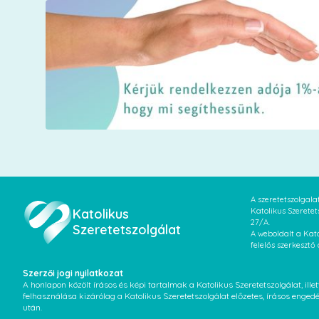
A szeretetszolgal
Katolikus
Katolikus Szeretet
27/A.
Szeretetszolgálat
A weboldalt a Kato
felelős szerkesztő
Szerzői jogi nyilatkozat
A honlapon közölt írásos és képi tartalmak a Katolikus Szeretetszolgálat, il
felhasználása kizárólag a Katolikus Szeretetszolgálat előzetes, írásos enged
után.