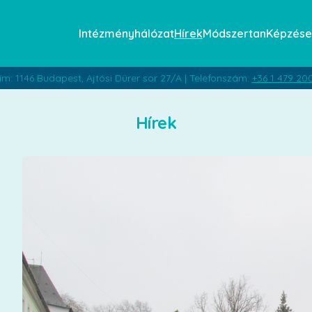
Intézményhálózat
Hírek
Módszertan
Képzése
ím: 1146 Budapest, Ajtósi Dürer sor 27/A | Telefonszám:
+36 1 479 20
Hírek