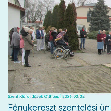
Szent Klára Idősek Otthona
|
2026. 02. 25.
Fénykereszt szentelési 