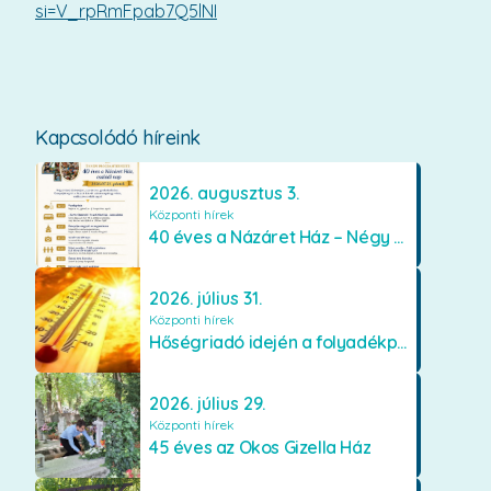
si=V_rpRmFpab7Q5lNI
Kapcsolódó híreink
2026. augusztus 3.
Központi hírek
40 éves a Názáret Ház – Négy évtized szeretetben és gondoskodásban
2026. július 31.
Központi hírek
Hőségriadó idején a folyadékpótlás életet menthet
2026. július 29.
Központi hírek
45 éves az Okos Gizella Ház