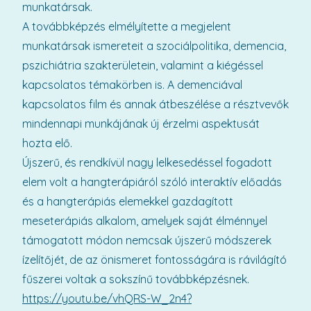
munkatársak.
A továbbképzés elmélyítette a megjelent
munkatársak ismereteit a szociálpolitika, demencia,
pszichiátria szakterületein, valamint a kiégéssel
kapcsolatos témakörben is. A demenciával
kapcsolatos film és annak átbeszélése a résztvevők
mindennapi munkájának új érzelmi aspektusát
hozta elő.
Újszerű, és rendkívül nagy lelkesedéssel fogadott
elem volt a hangterápiáról szóló interaktív előadás
és a hangterápiás elemekkel gazdagított
meseterápiás alkalom, amelyek saját élménnyel
támogatott módon nemcsak újszerű módszerek
ízelítőjét, de az önismeret fontosságára is rávilágító
fűszerei voltak a sokszínű továbbképzésnek.
https://youtu.be/vhQRS-W_2n4?