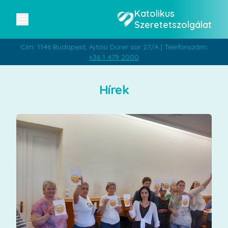
Katolikus
Szeretetszolgálat
Cím: 1146 Budapest, Ajtósi Dürer sor 27/A | Telefonszám:
+36 1 479 2000
Hírek