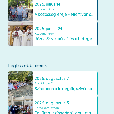
2026. július 14.
Központi hírek
A közösség ereje – Miért van szükségünk egymásra?
2026. június 24.
Központi hírek
Jézus Szíve-búcsú és a betegek kenetének közösségi kiszolgáltatása Mátraverebély-Szentkúton
Legfrissebb híreink
2026. augusztus 7.
Szent Lajos Otthon
Színpadon a kollégák, szívünkben a lakók
2026. augusztus 5.
Zárdakert Otthon
Együtt a „színpadon”, együtt az élményekért 🎭✨