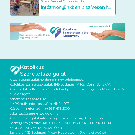
Szent Vendel Otthon és Ház
Intézményünkben is szívesen használják a VR szemüveget
Katolikus
Szeretetszolgálat
A szeretetszolgalat.hu domain név tulajdonosa:
Katolikus Szeretetszolgálat, 1146 Budapest, Ajtósi Dürer Sor 27/A.
A weboldalt a Katolikus Szeretetszolgálat üzemelteti, a felelős szerkesztő
a Főigazgató.
Adószám: 19000912-1-42
MKPK nyilvántartási szám: MKPK-007
Központi telefonszám:
(+36 1) 479 2000
titkarsag@szeretetszolgalat.hu
A szeretetszolgálat intézményeit az intézmények oldalon érheti el.
Tárhely szolgáltató: RACKFOREST INFORMATIKAI KERESKEDELMI
SZOLGÁLTATÓ ÉS TANÁCSADÓ ZRT.
Székhely: 1132 Budapest, Victor Hugo utca 11., 5. emelet Adószám: