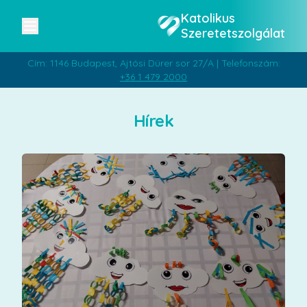
Katolikus
Szeretetszolgálat
Cím: 1146 Budapest, Ajtósi Dürer sor 27/A | Telefonszám:
+36 1 479 2000
Hírek