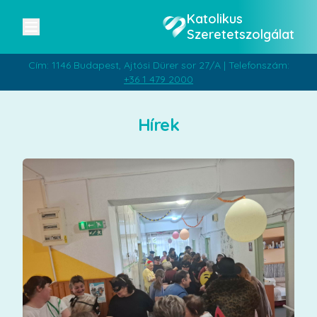
Katolikus
Szeretetszolgálat
Cím: 1146 Budapest, Ajtósi Dürer sor 27/A | Telefonszám:
+36 1 479 2000
Hírek