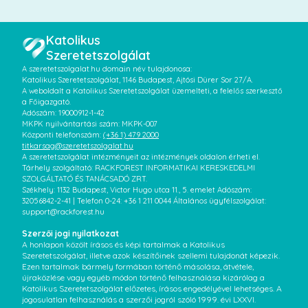
Katolikus
Szeretetszolgálat
A szeretetszolgalat.hu domain név tulajdonosa:
Katolikus Szeretetszolgálat, 1146 Budapest, Ajtósi Dürer Sor 27/A.
A weboldalt a Katolikus Szeretetszolgálat üzemelteti, a felelős szerkesztő
a Főigazgató.
Adószám: 19000912-1-42
MKPK nyilvántartási szám: MKPK-007
Központi telefonszám:
(+36 1) 479 2000
titkarsag@szeretetszolgalat.hu
A szeretetszolgálat intézményeit az intézmények oldalon érheti el.
Tárhely szolgáltató: RACKFOREST INFORMATIKAI KERESKEDELMI
SZOLGÁLTATÓ ÉS TANÁCSADÓ ZRT.
Székhely: 1132 Budapest, Victor Hugo utca 11., 5. emelet Adószám:
32056842-2-41 | Telefon 0-24: +36 1 211 0044 Általános ügyfélszolgálat:
support@rackforest.hu
Szerzői jogi nyilatkozat
A honlapon közölt írásos és képi tartalmak a Katolikus
Szeretetszolgálat, illetve azok készítőinek szellemi tulajdonát képezik.
Ezen tartalmak bármely formában történő másolása, átvétele,
újraközlése vagy egyéb módon történő felhasználása kizárólag a
Katolikus Szeretetszolgálat előzetes, írásos engedélyével lehetséges. A
jogosulatlan felhasználás a szerzői jogról szóló 1999. évi LXXVI.