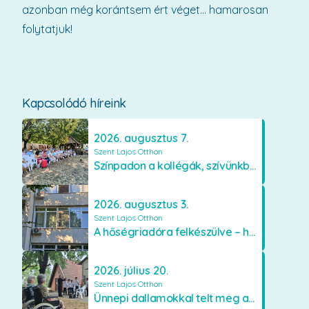
azonban még korántsem ért véget… hamarosan
folytatjuk!
Kapcsolódó híreink
2026. augusztus 7.
Szent Lajos Otthon
Színpadon a kollégák, szívünkben a lakók
2026. augusztus 3.
Szent Lajos Otthon
A hőségriadóra felkészülve – hűsítő fejlesztések a Szent Lajos Otthonban
2026. július 20.
Szent Lajos Otthon
Ünnepi dallamokkal telt meg a Szent Lajos Otthon