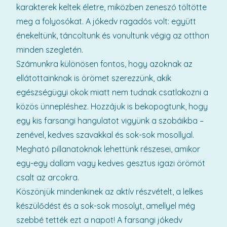
karakterek keltek életre, miközben zeneszó töltötte
meg a folyosókat. A jókedv ragadós volt: együtt
énekeltünk, táncoltunk és vonultunk végig az otthon
minden szegletén.
Számunkra különösen fontos, hogy azoknak az
ellátottainknak is örömet szerezzünk, akik
egészségügyi okok miatt nem tudnak csatlakozni a
közös ünnepléshez. Hozzájuk is bekopogtunk, hogy
egy kis farsangi hangulatot vigyünk a szobáikba –
zenével, kedves szavakkal és sok-sok mosollyal.
Megható pillanatoknak lehettünk részesei, amikor
egy-egy dallam vagy kedves gesztus igazi örömöt
csalt az arcokra.
Köszönjük mindenkinek az aktív részvételt, a lelkes
készülődést és a sok-sok mosolyt, amellyel még
szebbé tették ezt a napot! A farsangi jókedv