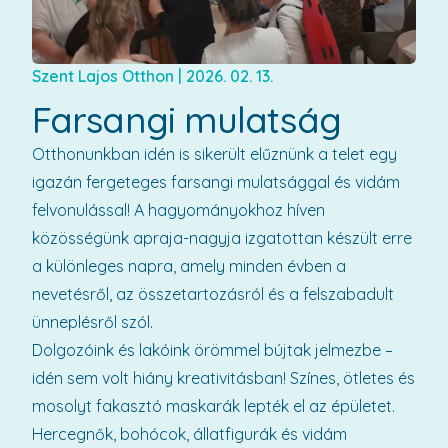
Szent Lajos Otthon
|
2026. 02. 13.
Farsangi mulatság
Otthonunkban idén is sikerült elűznünk a telet egy
igazán fergeteges farsangi mulatsággal és vidám
felvonulással! A hagyományokhoz híven
közösségünk apraja-nagyja izgatottan készült erre
a különleges napra, amely minden évben a
nevetésről, az összetartozásról és a felszabadult
ünneplésről szól.
Dolgozóink és lakóink örömmel bújtak jelmezbe –
idén sem volt hiány kreativitásban! Színes, ötletes és
mosolyt fakasztó maskarák lepték el az épületet.
Hercegnők, bohócok, állatfigurák és vidám