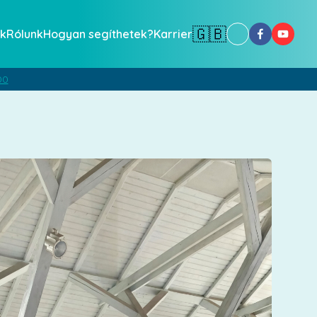
🇬🇧
k
Rólunk
Hogyan segíthetek?
Karrier
00