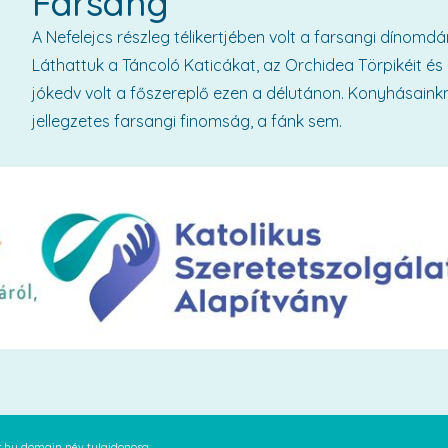
Farsang
A Nefelejcs részleg télikertjében volt a farsangi dínom
Láthattuk a Táncoló Katicákat, az Orchidea Törpikéit és
jókedv volt a főszereplő ezen a délutánon. Konyhásain
jellegzetes farsangi finomság, a fánk sem.
at.hu domain név tulajdonosa: