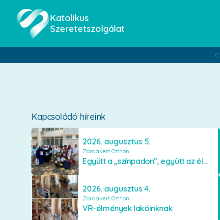
Katolikus
Szeretetszolgálat
C
Kapcsolódó híreink
2026. augusztus 5.
Zárdakert Otthon
Együtt a „színpadon”, együtt az élményekért 🎭✨
2026. augusztus 4.
Zárdakert Otthon
VR-élmények lakóinknak