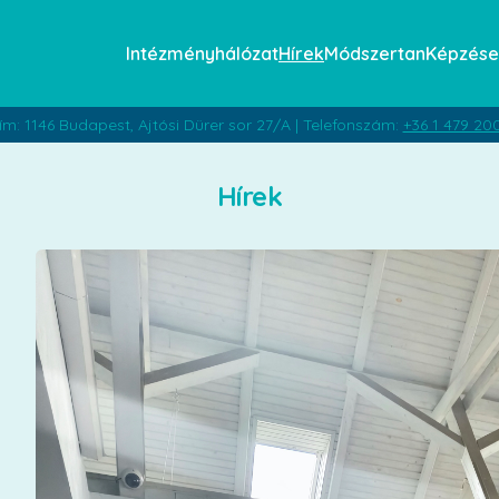
Intézményhálózat
Hírek
Módszertan
Képzése
ím: 1146 Budapest, Ajtósi Dürer sor 27/A | Telefonszám:
+36 1 479 20
Hírek