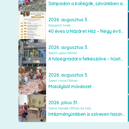
Színpadon a kollégák, szívünkben a lakók
2026. augusztus 3.
Központi hírek
40 éves a Názáret Ház – Négy évtized szeretetben és gondoskodásban
2026. augusztus 3.
Szent Lajos Otthon
A hőségriadóra felkészülve – hűsítő fejlesztések a Szent Lajos Otthonban
2026. augusztus 3.
Szent Vince Otthon
Mosolyból művészet
2026. július 31.
Szent Vendel Otthon és Ház
Intézményünkben is szívesen használják a VR szemüveget