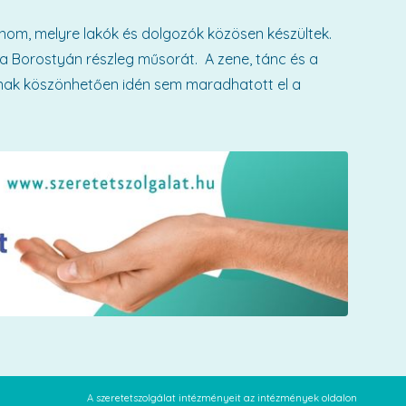
dánom, melyre lakók és dolgozók közösen készültek.
 a Borostyán részleg műsorát. A zene, tánc és a
knak köszönhetően idén sem maradhatott el a
A szeretetszolgálat intézményeit az intézmények oldalon