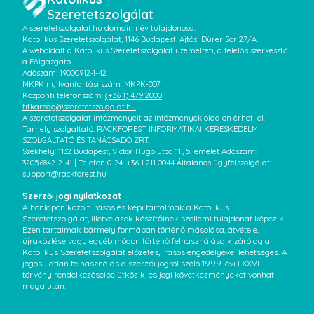
Szeretetszolgálat
A szeretetszolgalat.hu domain név tulajdonosa:
Katolikus Szeretetszolgálat, 1146 Budapest, Ajtósi Dürer Sor 27/A.
A weboldalt a Katolikus Szeretetszolgálat üzemelteti, a felelős szerkesztő
a Főigazgató.
Adószám: 19000912-1-42
MKPK nyilvántartási szám: MKPK-007
Központi telefonszám:
(+36 1) 479 2000
titkarsag@szeretetszolgalat.hu
A szeretetszolgálat intézményeit az intézmények oldalon érheti el.
Tárhely szolgáltató: RACKFOREST INFORMATIKAI KERESKEDELMI
SZOLGÁLTATÓ ÉS TANÁCSADÓ ZRT.
Székhely: 1132 Budapest, Victor Hugo utca 11., 5. emelet Adószám:
32056842-2-41 | Telefon 0-24: +36 1 211 0044 Általános ügyfélszolgálat:
support@rackforest.hu
Szerzői jogi nyilatkozat
A honlapon közölt írásos és képi tartalmak a Katolikus
Szeretetszolgálat, illetve azok készítőinek szellemi tulajdonát képezik.
Ezen tartalmak bármely formában történő másolása, átvétele,
újraközlése vagy egyéb módon történő felhasználása kizárólag a
Katolikus Szeretetszolgálat előzetes, írásos engedélyével lehetséges. A
jogosulatlan felhasználás a szerzői jogról szóló 1999. évi LXXVI.
törvény rendelkezéseibe ütközik, és jogi következményeket vonhat
maga után.