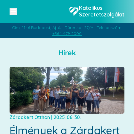
Katolikus
Szeretetszolgálat
Cím: 1146 Budapest, Ajtósi Dürer sor 27/A | Telefonszám:
+36 1 479 2000
Hírek
Zárdakert Otthon
|
2025. 06. 30.
Élmények a Zárdakert