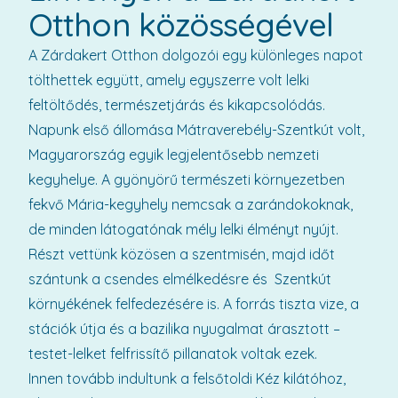
Otthon közösségével
A Zárdakert Otthon dolgozói egy különleges napot
tölthettek együtt, amely egyszerre volt lelki
feltöltődés, természetjárás és kikapcsolódás.
Napunk első állomása Mátraverebély-Szentkút volt,
Magyarország egyik legjelentősebb nemzeti
kegyhelye. A gyönyörű természeti környezetben
fekvő Mária-kegyhely nemcsak a zarándokoknak,
de minden látogatónak mély lelki élményt nyújt.
Részt vettünk közösen a szentmisén, majd időt
szántunk a csendes elmélkedésre és Szentkút
környékének felfedezésére is. A forrás tiszta vize, a
stációk útja és a bazilika nyugalmat árasztott –
testet-lelket felfrissítő pillanatok voltak ezek.
Innen tovább indultunk a felsőtoldi Kéz kilátóhoz,