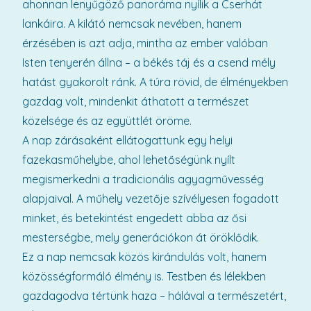
ahonnan lenyűgöző panoráma nyílik a Cserhát
lankáira. A kilátó nemcsak nevében, hanem
érzésében is azt adja, mintha az ember valóban
Isten tenyerén állna – a békés táj és a csend mély
hatást gyakorolt ránk. A túra rövid, de élményekben
gazdag volt, mindenkit áthatott a természet
közelsége és az együttlét öröme.
A nap zárásaként ellátogattunk egy helyi
fazekasműhelybe, ahol lehetőségünk nyílt
megismerkedni a tradicionális agyagművesség
alapjaival. A műhely vezetője szívélyesen fogadott
minket, és betekintést engedett abba az ősi
mesterségbe, mely generációkon át öröklődik.
Ez a nap nemcsak közös kirándulás volt, hanem
közösségformáló élmény is. Testben és lélekben
gazdagodva tértünk haza – hálával a természetért,