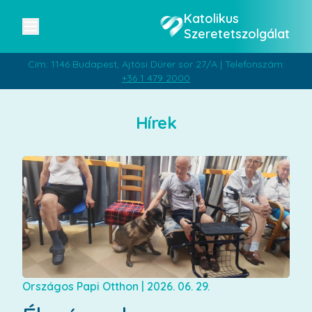
Katolikus
Szeretetszolgálat
Cím: 1146 Budapest, Ajtósi Dürer sor 27/A | Telefonszám:
+36 1 479 2000
Hírek
Országos Papi Otthon
|
2026. 06. 29.