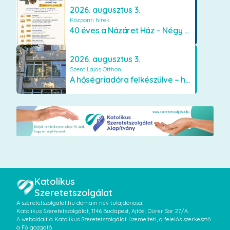
2026. augusztus 3.
Központi hírek
40 éves a Názáret Ház – Négy évtized szeretetben és gondoskodásban
2026. augusztus 3.
Szent Lajos Otthon
A hőségriadóra felkészülve – hűsítő fejlesztések a Szent Lajos Otthonban
Katolikus
Szeretetszolgálat
A szeretetszolgalat.hu domain név tulajdonosa:
Katolikus Szeretetszolgálat, 1146 Budapest, Ajtósi Dürer Sor 27/A.
A weboldalt a Katolikus Szeretetszolgálat üzemelteti, a felelős szerkesztő
a Főigazgató.