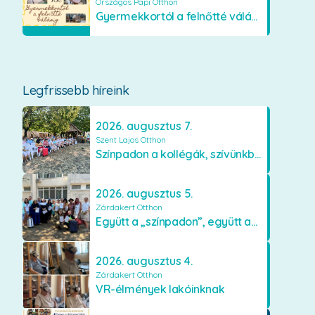
Országos Papi Otthon
Gyermekkortól a felnőtté válásig
Legfrissebb híreink
2026. augusztus 7.
Szent Lajos Otthon
Színpadon a kollégák, szívünkben a lakók
2026. augusztus 5.
Zárdakert Otthon
Együtt a „színpadon”, együtt az élményekért 🎭✨
2026. augusztus 4.
Zárdakert Otthon
VR-élmények lakóinknak