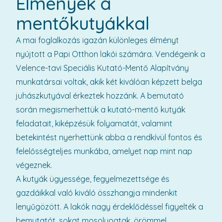
Élmények a
mentőkutyákkal
A mai foglalkozás igazán különleges élményt
nyújtott a Papi Otthon lakói számára. Vendégeink a
Velence-tavi Speciális Kutató-Mentő Alapítvány
munkatársai voltak, akik két kiválóan képzett belga
juhászkutyával érkeztek hozzánk. A bemutató
során megismerhettük a kutató-mentő kutyák
feladatait, kiképzésük folyamatát, valamint
betekintést nyerhettünk abba a rendkívül fontos és
felelősségteljes munkába, amelyet nap mint nap
végeznek.
A kutyák ügyessége, fegyelmezettsége és
gazdáikkal való kiváló összhangja mindenkit
lenyűgözött. A lakók nagy érdeklődéssel figyelték a
bemutatót, sokat mosolyogtak, örömmel