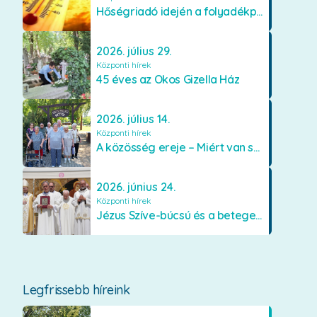
Hőségriadó idején a folyadékpótlás életet menthet
2026. július 29.
Központi hírek
45 éves az Okos Gizella Ház
2026. július 14.
Központi hírek
A közösség ereje – Miért van szükségünk egymásra?
2026. június 24.
Központi hírek
Jézus Szíve-búcsú és a betegek kenetének közösségi kiszolgáltatása Mátraverebély-Szentkúton
Legfrissebb híreink