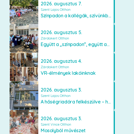
2026. augusztus 7.
Szent Lajos Otthon
Színpadon a kollégák, szívünkben a lakók
2026. augusztus 5.
Zárdakert Otthon
Együtt a „színpadon”, együtt az élményekért 🎭✨
2026. augusztus 4.
Zárdakert Otthon
VR-élmények lakóinknak
2026. augusztus 3.
Szent Lajos Otthon
A hőségriadóra felkészülve – hűsítő fejlesztések a Szent Lajos Otthonban
2026. augusztus 3.
Szent Vince Otthon
Mosolyból művészet