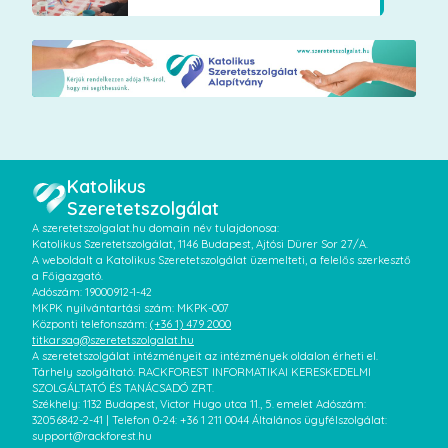
Katolikus
Szeretetszolgálat
A szeretetszolgalat.hu domain név tulajdonosa:
Katolikus Szeretetszolgálat, 1146 Budapest, Ajtósi Dürer Sor 27/A.
A weboldalt a Katolikus Szeretetszolgálat üzemelteti, a felelős szerkesztő
a Főigazgató.
Adószám: 19000912-1-42
MKPK nyilvántartási szám: MKPK-007
Központi telefonszám:
(+36 1) 479 2000
titkarsag@szeretetszolgalat.hu
A szeretetszolgálat intézményeit az intézmények oldalon érheti el.
Tárhely szolgáltató: RACKFOREST INFORMATIKAI KERESKEDELMI
SZOLGÁLTATÓ ÉS TANÁCSADÓ ZRT.
Székhely: 1132 Budapest, Victor Hugo utca 11., 5. emelet Adószám:
32056842-2-41 | Telefon 0-24: +36 1 211 0044 Általános ügyfélszolgálat:
support@rackforest.hu