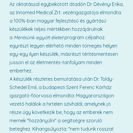
Az oktatással egybekötött átadón Dr. Dévényi Erika,
az Innomed Medical Zrt. vezérigazgatója elmondta:
a 100%-ban magyar fejlesztésű és gyártású
készülékek teljes mértékben hozzájárulnak
a
Mentsünk együtt életet
program céljaihoz:
egyrészt legyen elérhető minden tömeges helyen
egy-egy ilyen készülék, másrészt térítésmentesen
jusson el az életmentés-tanfolyam minden
emberhez.
A készülék részletes bemutatása után Dr. Toldy-
Schedel Emil, a budapesti Szent Ferenc Kórház
igazgató-főorvosa elmondta: Magyarországon
vezető halálok a hirtelen szívhalál, amelynek jó
része úgy következik be, hogy az emberek nem
mernek "hozzányúlni" a segítségre szoruló
beteghez. Kihangsúlyozta: "nem tudunk rosszat