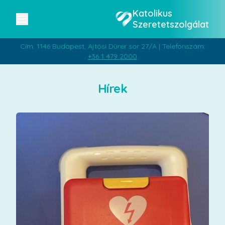
Katolikus
Szeretetszolgálat
Cím: 1146 Budapest, Ajtósi Dürer sor 27/A | Telefonszám:
+36 1 479 2000
Hírek