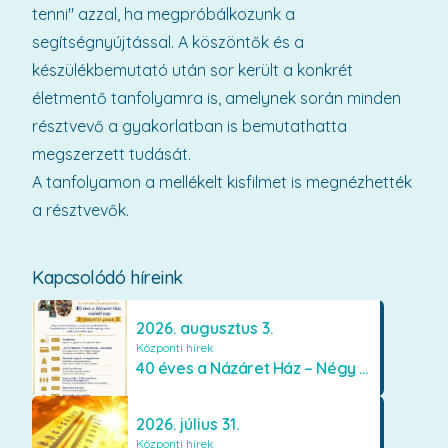
tenni" azzal, ha megpróbálkozunk a
segítségnyújtással. A köszöntők és a
készülékbemutató után sor került a konkrét
életmentő tanfolyamra is, amelynek során minden
résztvevő a gyakorlatban is bemutathatta
megszerzett tudását.
A tanfolyamon a mellékelt kisfilmet is megnézhették
a résztvevők.
Kapcsolódó híreink
2026. augusztus 3.
Központi hírek
40 éves a Názáret Ház – Négy évtized szeretetben és gondoskodásban
2026. július 31.
Központi hírek