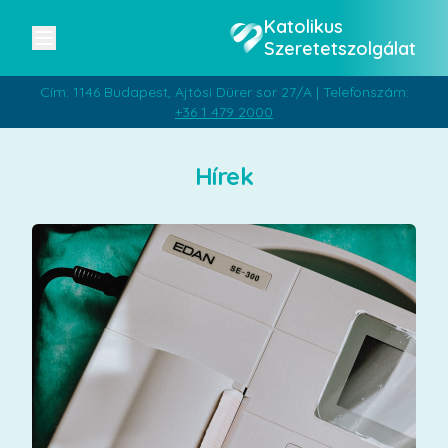
Katolikus
Szeretetszolgálat
Cím: 1146 Budapest, Ajtósi Dürer sor 27/A | Telefonszám:
+36 1 479 2000
Hírek