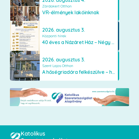
2026. augusztus 4.
Zárdakert Otthon
VR-élmények lakóinknak
2026. augusztus 3.
Központi hírek
40 éves a Názáret Ház – Négy évtized szeretetben és gondoskodásban
2026. augusztus 3.
Szent Lajos Otthon
A hőségriadóra felkészülve – hűsítő fejlesztések a Szent Lajos Otthonban
Katolikus