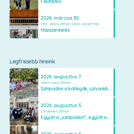
Faültetés
2026. március 30.
XXIII. János Otthon Szent József Ház
Házszentelés
Legfrissebb híreink
2026. augusztus 7.
Szent Lajos Otthon
Színpadon a kollégák, szívünkben a lakók
2026. augusztus 5.
Zárdakert Otthon
Együtt a „színpadon”, együtt az élményekért 🎭✨