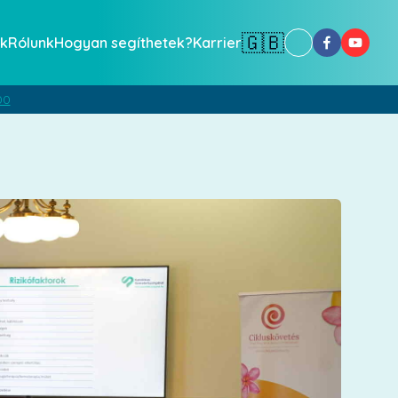
🇬🇧
k
Rólunk
Hogyan segíthetek?
Karrier
00