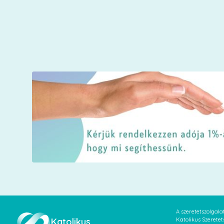
A szeretetszolgal
Katolikus
Katolikus Szeretet