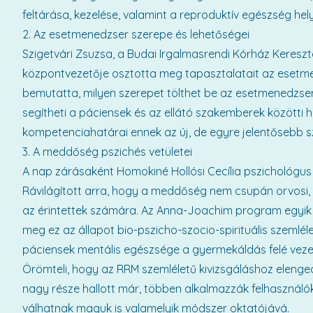
feltárása, kezelése, valamint a reproduktív egészség hely
2. Az esetmenedzser szerepe és lehetőségei
Szigetvári Zsuzsa, a Budai Irgalmasrendi Kórház Keres
központvezetője osztotta meg tapasztalatait az esetm
bemutatta, milyen szerepet tölthet be az esetmenedzser 
segítheti a páciensek és az ellátó szakemberek közötti
kompetenciahatárai ennek az új, de egyre jelentősebb 
3. A meddőség pszichés vetületei
A nap zárásaként Homokiné Hollósi Cecília pszichológus 
Rávilágított arra, hogy a meddőség nem csupán orvosi, h
az érintettek számára. Az Anna-Joachim program egyik 
meg ez az állapot bio-pszicho-szocio-spirituális szemlé
páciensek mentális egészsége a gyermekáldás felé veze
Örömteli, hogy az RRM szemléletű kivizsgáláshoz elenged
nagy része hallott már, többen alkalmazzák felhasználóké
válhatnak maguk is valamelyik módszer oktatójává.