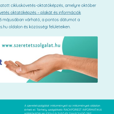
atott cikluskövetés-oktatóképzés, amelyre október
vetés oktatóképzés – plakát és információk
6 májusában várható, a pontos dátumot a
.hu oldalon és közösségi felületeiken.
A szeretetszolgálat intézményeit az intézmények oldalon
érheti el. Tárhely szolgáltató: RACKFOREST INFORMATIKAI
KERESKEDELMI SZOLGÁLTATÓ ÉS TANÁCSADÓ ZRT.