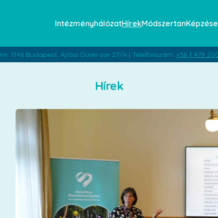
Intézményhálózat
Hírek
Módszertan
Képzése
ím: 1146 Budapest, Ajtósi Dürer sor 27/A | Telefonszám:
+36 1 479 20
Hírek