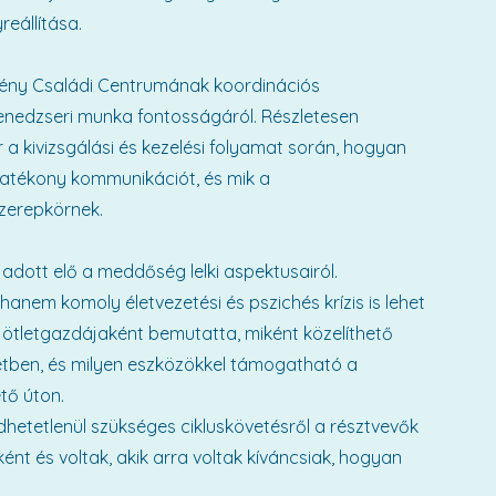
reállítása.
ztény Családi Centrumának koordinációs
enedzseri munka fontosságáról. Részletesen
a kivizsgálási és kezelési folyamat során, hogyan
 hatékony kommunikációt, és mik a
szerepkörnek.
adott elő a meddőség lelki aspektusairól.
anem komoly életvezetési és pszichés krízis is lehet
ötletgazdájaként bemutatta, miként közelíthető
letben, és milyen eszközökkel támogatható a
tő úton.
hetetlenül szükséges cikluskövetésről a résztvevők
nt és voltak, akik arra voltak kíváncsiak, hogyan