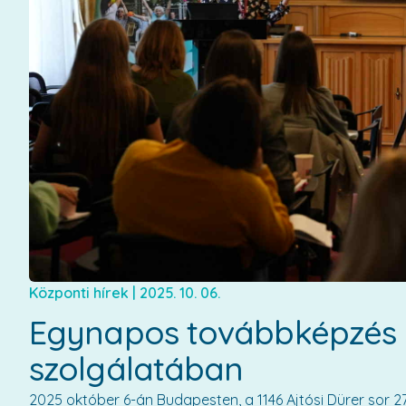
Központi hírek
|
2025. 10. 06.
Egynapos továbbképzés 
szolgálatában
2025 október 6-án Budapesten, a 1146 Ajtósi Dürer sor 2