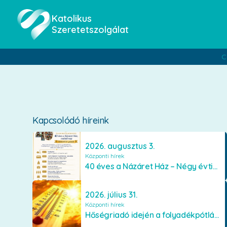
Katolikus
Szeretetszolgálat
C
Kapcsolódó híreink
2026. augusztus 3.
Központi hírek
40 éves a Názáret Ház – Négy évtized szeretetben és gondoskodásban
2026. július 31.
Központi hírek
Hőségriadó idején a folyadékpótlás életet menthet