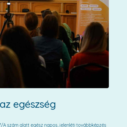
az egészség
7/A szám alatt egész napos, jelenléti továbbképzés