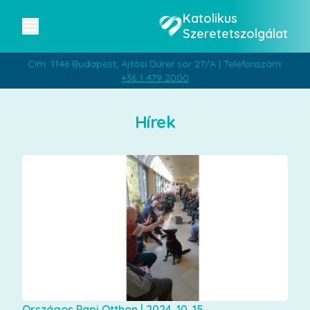
Katolikus
Szeretetszolgálat
Cím: 1146 Budapest, Ajtósi Dürer sor 27/A | Telefonszám:
+36 1 479 2000
Hírek
Országos Papi Otthon
|
2024. 10. 15.