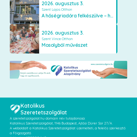
2026. augusztus 3.
Szent Lajos Otthon
A hőségriadóra felkészülve – hűsítő fejlesztések a Szent Lajos Otthonban
2026. augusztus 3.
Szent Vince Otthon
Mosolyból művészet
Katolikus
Szeretetszolgálat
A szeretetszolgalat.hu domain név tulajdonosa:
Katolikus Szeretetszolgálat, 1146 Budapest, Ajtósi Dürer Sor 27/A.
A weboldalt a Katolikus Szeretetszolgálat üzemelteti, a felelős szerkesztő
a Főigazgató.