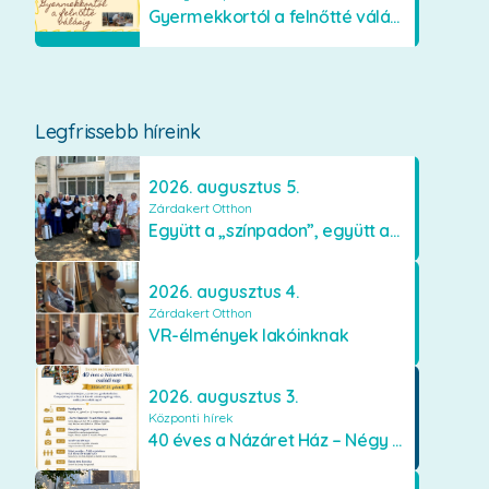
Gyermekkortól a felnőtté válásig
Legfrissebb híreink
2026. augusztus 5.
Zárdakert Otthon
Együtt a „színpadon”, együtt az élményekért 🎭✨
2026. augusztus 4.
Zárdakert Otthon
VR-élmények lakóinknak
2026. augusztus 3.
Központi hírek
40 éves a Názáret Ház – Négy évtized szeretetben és gondoskodásban