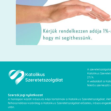
A szeretetszolgal
Katolikus
Katolikus Szeretet
27/A.
Szeretetszolgálat
A weboldalt a Kato
felelős szerkesztő
Szerzői jogi nyilatkozat
A honlapon közölt írásos és képi tartalmak a Katolikus Szeretetszolgálat, il
felhasználása kizárólag a Katolikus Szeretetszolgálat előzetes, írásos enged
után.