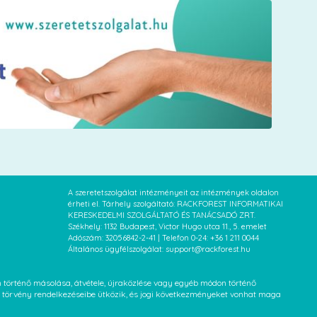
A szeretetszolgálat intézményeit az intézmények oldalon
érheti el. Tárhely szolgáltató: RACKFOREST INFORMATIKAI
KERESKEDELMI SZOLGÁLTATÓ ÉS TANÁCSADÓ ZRT.
Székhely: 1132 Budapest, Victor Hugo utca 11., 5. emelet
Adószám: 32056842-2-41 | Telefon 0-24: +36 1 211 0044
Általános ügyfélszolgálat: support@rackforest.hu
an történő másolása, átvétele, újraközlése vagy egyéb módon történő
XVI. törvény rendelkezéseibe ütközik, és jogi következményeket vonhat maga