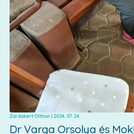
Zárdakert Otthon
|
2024. 07. 24.
Dr Varga Orsolya és Mok