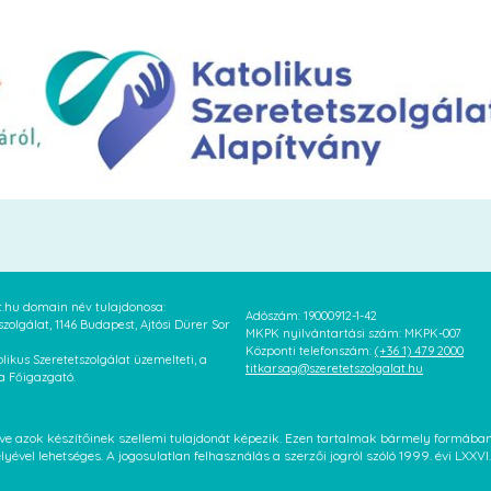
at.hu domain név tulajdonosa:
Adószám: 19000912-1-42
szolgálat, 1146 Budapest, Ajtósi Dürer Sor
MKPK nyilvántartási szám: MKPK-007
Központi telefonszám:
(+36 1) 479 2000
likus Szeretetszolgálat üzemelteti, a
titkarsag@szeretetszolgalat.hu
 a Főigazgató.
letve azok készítőinek szellemi tulajdonát képezik. Ezen tartalmak bármely formáb
élyével lehetséges. A jogosulatlan felhasználás a szerzői jogról szóló 1999. évi LX