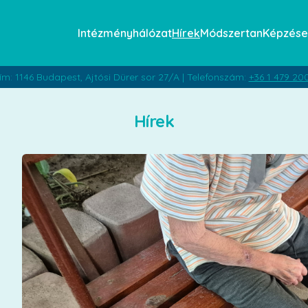
Intézményhálózat
Hírek
Módszertan
Képzése
ím: 1146 Budapest, Ajtósi Dürer sor 27/A | Telefonszám:
+36 1 479 20
Hírek