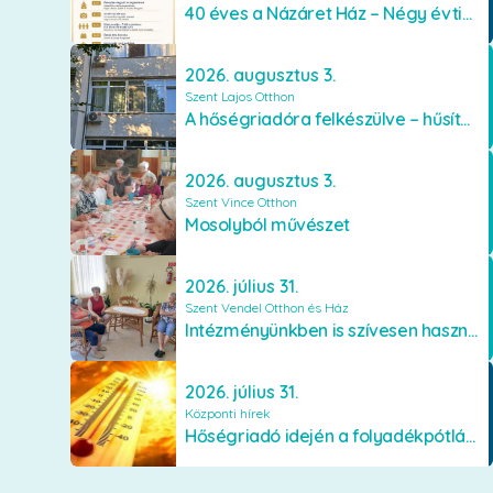
40 éves a Názáret Ház – Négy évtized szeretetben és gondoskodásban
2026. augusztus 3.
Szent Lajos Otthon
A hőségriadóra felkészülve – hűsítő fejlesztések a Szent Lajos Otthonban
2026. augusztus 3.
Szent Vince Otthon
Mosolyból művészet
2026. július 31.
Szent Vendel Otthon és Ház
Intézményünkben is szívesen használják a VR szemüveget
2026. július 31.
Központi hírek
Hőségriadó idején a folyadékpótlás életet menthet