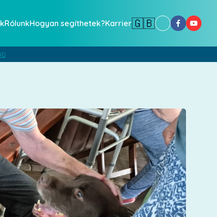
🇬🇧
k
Rólunk
Hogyan segíthetek?
Karrier
00