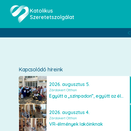
Katolikus
Szeretetszolgálat
C
Kapcsolódó híreink
2026. augusztus 5.
Zárdakert Otthon
Együtt a „színpadon”, együtt az élményekért 🎭✨
2026. augusztus 4.
Zárdakert Otthon
VR-élmények lakóinknak